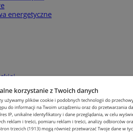
we
twa energetyczne
skiej
lne korzystanie z Twoich danych
rzy używamy plików cookie i podobnych technologii do przechow
ępu do informacji na Twoim urządzeniu oraz do przetwarzania 
dres IP, unikalne identyfikatory i dane przeglądania, w celu wyświ
h reklam i treści, pomiaru reklam i treści, analizy odbiorców or
tron trzecich (1913)
mogą również przetwarzać Twoje dane w tych