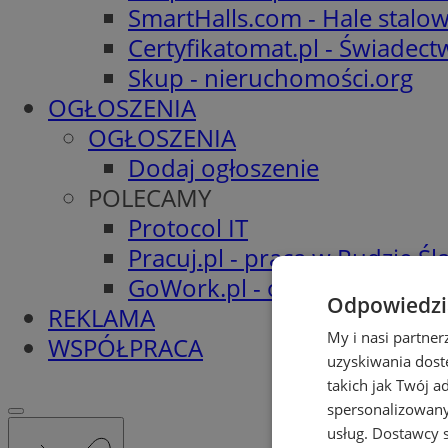
SmartHalls.com - Hale stalo
Certyfikatomat.pl - Świadec
Skup - nieruchomości.org
OGŁOSZENIA
OGŁOSZENIA
Dodaj ogłoszenie
POLECAMY
Protocol IT
Pracuj.pl - praca w Rudzie Ślą
GoWork.pl - oferty pracy
Odpowiedzia
REKLAMA
My i nasi partne
WSPÓŁPRACA
uzyskiwania dost
takich jak Twój a
spersonalizowanyc
usług.
Dostawcy s