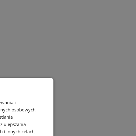
ywania i
danych osobowych,
etlania
az ulepszania
 i innych celach,