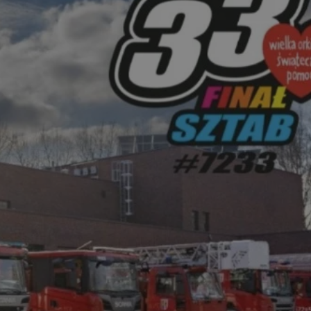
tyfikator sesji.
tyfikator sesji.
tyfikator sesji.
 celów
a, zapewniając, że
i, a ich dane są
przez witrynę
sług.
iania ludzi i botów.
ernetowej, ponieważ
aportów na temat
towej.
iania ludzi i botów.
ernetowej, ponieważ
aportów na temat
towej.
o przechowywania
watności dla ich
dane dotyczące
olityki i
ając, że ich
e w przyszłych
zez usługę Cookie-