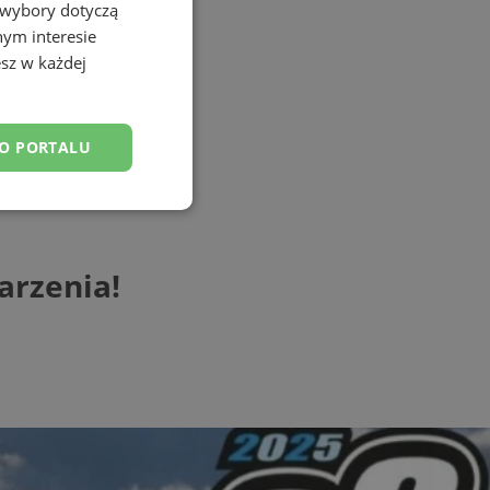
 wybory dotyczą
nym interesie
sz w każdej
DO PORTALU
esklasyfikowane
arzenia!
ane
owanie użytkownika i
j.