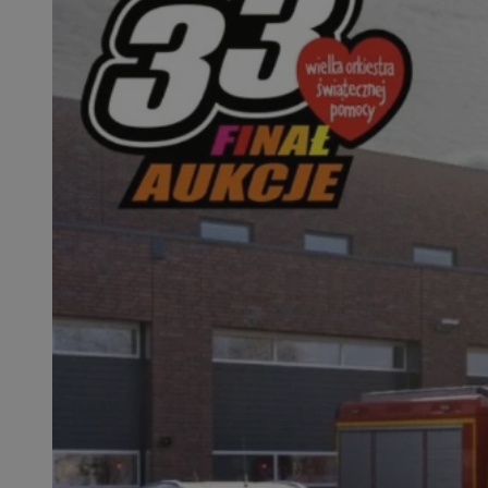
SessID
QeSessID
MvSessID
msToken
__cf_bm
__cf_bm
VISITOR_PRIVACY_
CookieScriptConse