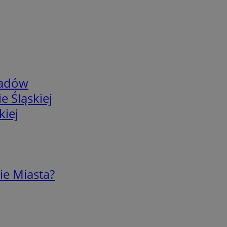
adów
e Śląskiej
kiej
ie Miasta?