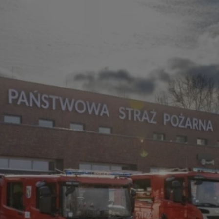
rudaslaska.com.pl
1 rok
Ten plik cookie przechowuje iden
rudaslaska.com.pl
1 rok
Ten plik cookie przechowuje iden
rudaslaska.com.pl
1 rok
Ten plik cookie przechowuje iden
.tiktok.com
1 tydzień 3 dni
Ten plik cookie jest używany do
uwierzytelniania i bezpieczeństw
użytkownicy pozostają zalogowan
zabezpieczone, jak poruszać się 
internetową lub interakcji z jej u
30 minut
Ten plik cookie służy do rozróżn
Cloudflare Inc.
Jest to korzystne dla strony int
.x.com
umożliwia tworzenie ważnych r
korzystania z jej witryny interne
29 minut 59
Ten plik cookie służy do rozróżn
Cloudflare Inc.
sekund
Jest to korzystne dla strony int
.twitter.com
umożliwia tworzenie ważnych r
korzystania z jej witryny interne
Polityce prywatności Google
METADATA
5 miesięcy 4
Ten plik cookie jest używany d
YouTube
tygodnie
zgody użytkownika i wyboru pry
.youtube.com
interakcji z witryną. Rejestruje 
zgody odwiedzającego na różne p
ustawienia prywatności, zapewni
preferencje zostaną uhonorowan
sesjach.
nt
4 tygodnie 2 dni
Ten plik cookie jest używany pr
CookieScript