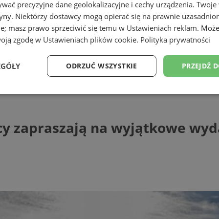
wać precyzyjne dane geolokalizacyjne i cechy urządzenia. Twoje
tryny. Niektórzy dostawcy mogą opierać się na prawnie uzasadnio
ie; masz prawo sprzeciwić się temu w
Ustawieniach reklam
. Może
woją zgodę w
Ustawieniach plików cookie
.
Polityka prywatności
EGÓŁY
ODRZUĆ WSZYSTKIE
PRZEJDŹ 
apraszają na wyjątkowe wydarzenia!
Wydajność
Targetowanie
Funkcjonalność
Ni
acy zapraszają na wyjątkowe wyd
ezbędne
Wydajność
Targetowanie
Funkcjonalność
Niesklasyfikow
ie umożliwiają korzystanie z podstawowych funkcji strony internetowej, takich jak log
Bez niezbędnych plików cookie nie można prawidłowo korzystać ze strony internetowe
Provider
/
Okres
Opis
Domena
przechowywania