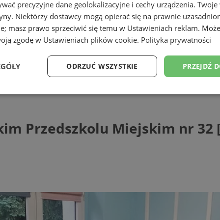
wać precyzyjne dane geolokalizacyjne i cechy urządzenia. Twoje
tryny. Niektórzy dostawcy mogą opierać się na prawnie uzasadnio
ie; masz prawo sprzeciwić się temu w
Ustawieniach reklam
. Może
woją zgodę w
Ustawieniach plików cookie
.
Polityka prywatności
EGÓŁY
ODRZUĆ WSZYSTKIE
PRZEJDŹ 
rzedszkolu Miejskim nr 32 [ZDJĘCIA]
Wydajność
Targetowanie
Funkcjonalność
Ni
kim Przedszkolu Miejskim nr 32 
ezbędne
Wydajność
Targetowanie
Funkcjonalność
Niesklasyfikow
ie umożliwiają korzystanie z podstawowych funkcji strony internetowej, takich jak log
Bez niezbędnych plików cookie nie można prawidłowo korzystać ze strony internetowe
Provider
/
Okres
Opis
Domena
przechowywania