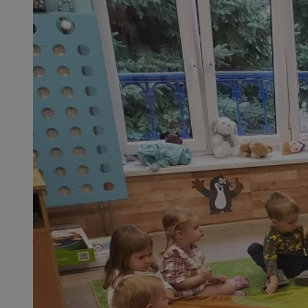
SessID
QeSessID
MvSessID
msToken
__cf_bm
__cf_bm
VISITOR_PRIVACY_
CookieScriptConse