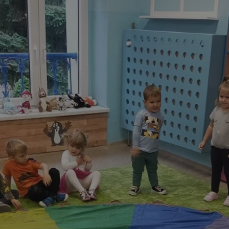
rudaslaska.com.pl
1 rok
Ten plik cookie przechowuje iden
rudaslaska.com.pl
1 rok
Ten plik cookie przechowuje iden
rudaslaska.com.pl
1 rok
Ten plik cookie przechowuje iden
.tiktok.com
1 tydzień 3 dni
Ten plik cookie jest używany do
uwierzytelniania i bezpieczeństw
użytkownicy pozostają zalogowan
zabezpieczone, jak poruszać się 
internetową lub interakcji z jej u
30 minut
Ten plik cookie służy do rozróżn
Cloudflare Inc.
Jest to korzystne dla strony int
.x.com
umożliwia tworzenie ważnych r
korzystania z jej witryny interne
29 minut 59
Ten plik cookie służy do rozróżn
Cloudflare Inc.
sekund
Jest to korzystne dla strony int
.twitter.com
umożliwia tworzenie ważnych r
korzystania z jej witryny interne
Polityce prywatności Google
METADATA
5 miesięcy 4
Ten plik cookie jest używany d
YouTube
tygodnie
zgody użytkownika i wyboru pry
.youtube.com
interakcji z witryną. Rejestruje 
zgody odwiedzającego na różne p
ustawienia prywatności, zapewni
preferencje zostaną uhonorowan
sesjach.
nt
4 tygodnie 2 dni
Ten plik cookie jest używany pr
CookieScript