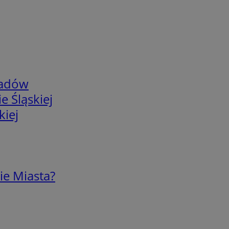
adów
e Śląskiej
kiej
ie Miasta?