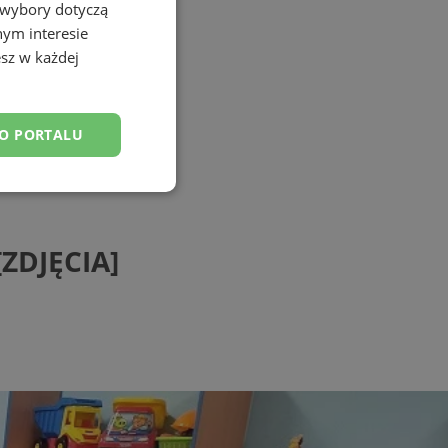
 wybory dotyczą
nym interesie
sz w każdej
DO PORTALU
esklasyfikowane
[ZDJĘCIA]
ane
owanie użytkownika i
j.