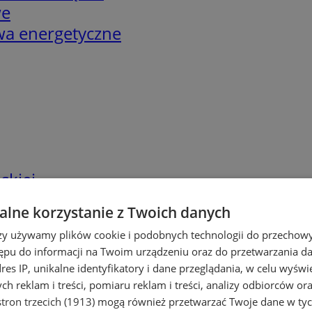
we
twa energetyczne
skiej
lne korzystanie z Twoich danych
rzy używamy plików cookie i podobnych technologii do przechow
ępu do informacji na Twoim urządzeniu oraz do przetwarzania 
dres IP, unikalne identyfikatory i dane przeglądania, w celu wyświ
h reklam i treści, pomiaru reklam i treści, analizy odbiorców or
tron trzecich (1913)
mogą również przetwarzać Twoje dane w tych