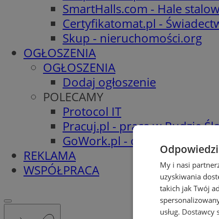
SmartHalls.com - Hale stalo
Certyfikatomat.pl - Świadec
Skup - nieruchomości.org
OGŁOSZENIA
OGŁOSZENIA
Dodaj ogłoszenie
POLECAMY
Protocol IT
Pracuj.pl - praca w Rudzie Ślą
GoWork.pl - oferty pracy
Odpowiedzia
REKLAMA
My i nasi partne
WSPÓŁPRACA
uzyskiwania dost
takich jak Twój a
spersonalizowanyc
usług.
Dostawcy s