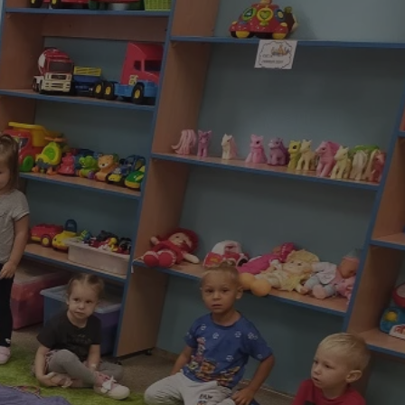
tyfikator sesji.
tyfikator sesji.
tyfikator sesji.
 celów
a, zapewniając, że
i, a ich dane są
przez witrynę
sług.
iania ludzi i botów.
ernetowej, ponieważ
aportów na temat
towej.
iania ludzi i botów.
ernetowej, ponieważ
aportów na temat
towej.
o przechowywania
watności dla ich
dane dotyczące
olityki i
ając, że ich
e w przyszłych
zez usługę Cookie-