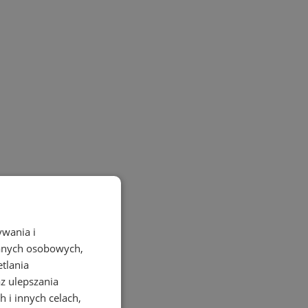
ywania i
danych osobowych,
etlania
az ulepszania
 i innych celach,