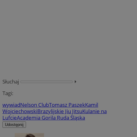
Słuchaj
⏵︎
Tagi:
wywiad
Nelson Club
Tomasz Paszek
Kamil
Wojciechowski
Brazylijskie Jiu Jitsu
Kulanie na
Lufcie
Academia Gorila Ruda Śląska
Udostępnij