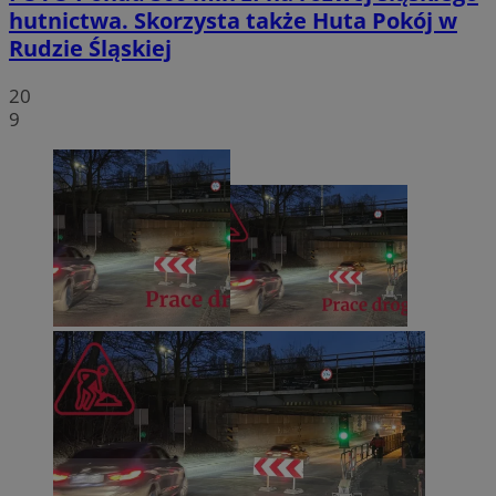
hutnictwa. Skorzysta także Huta Pokój w
Rudzie Śląskiej
20
9