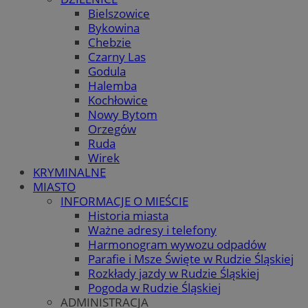
Bielszowice
Bykowina
Chebzie
Czarny Las
Godula
Halemba
Kochłowice
Nowy Bytom
Orzegów
Ruda
Wirek
KRYMINALNE
MIASTO
INFORMACJE O MIEŚCIE
Historia miasta
Ważne adresy i telefony
Harmonogram wywozu odpadów
Parafie i Msze Święte w Rudzie Śląskiej
Rozkłady jazdy w Rudzie Śląskiej
Pogoda w Rudzie Śląskiej
ADMINISTRACJA