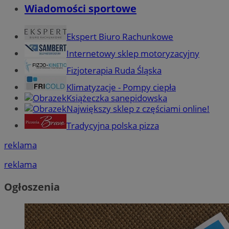
Wiadomości sportowe
Ekspert Biuro Rachunkowe
Internetowy sklep motoryzacyjny
Fizjoterapia Ruda Śląska
Klimatyzacje - Pompy ciepła
Książeczka sanepidowska
Największy sklep z częściami online!
Tradycyjna polska pizza
reklama
reklama
Ogłoszenia