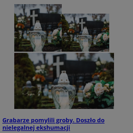
Grabarze pomylili groby. Doszło do
nielegalnej ekshumacji