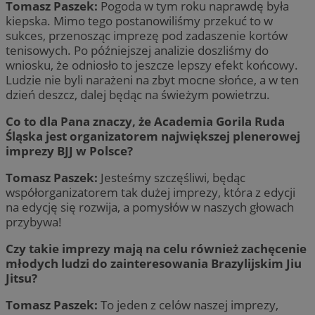
Tomasz Paszek:
Pogoda w tym roku naprawdę była
kiepska. Mimo tego postanowiliśmy przekuć to w
sukces, przenosząc imprezę pod zadaszenie kortów
tenisowych. Po późniejszej analizie doszliśmy do
wniosku, że odniosło to jeszcze lepszy efekt końcowy.
Ludzie nie byli narażeni na zbyt mocne słońce, a w ten
dzień deszcz, dalej będąc na świeżym powietrzu.
Co to dla Pana znaczy, że Academia Gorila Ruda
Śląska jest organizatorem największej plenerowej
imprezy BJJ w Polsce?
Tomasz Paszek:
Jesteśmy szczęśliwi, będąc
współorganizatorem tak dużej imprezy, która z edycji
na edycję się rozwija, a pomysłów w naszych głowach
przybywa!
Czy takie imprezy mają na celu również zachęcenie
młodych ludzi do zainteresowania Brazylijskim Jiu
Jitsu?
Tomasz Paszek:
To jeden z celów naszej imprezy,