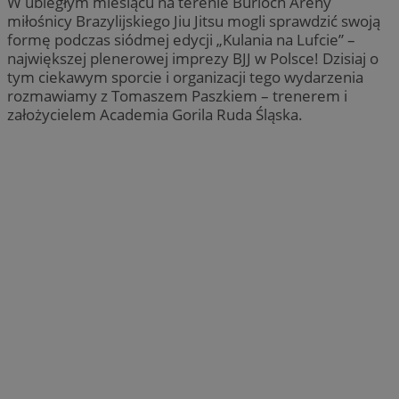
W ubiegłym miesiącu na terenie Burloch Areny
miłośnicy Brazylijskiego Jiu Jitsu mogli sprawdzić swoją
formę podczas siódmej edycji „Kulania na Lufcie” –
największej plenerowej imprezy BJJ w Polsce! Dzisiaj o
tym ciekawym sporcie i organizacji tego wydarzenia
rozmawiamy z Tomaszem Paszkiem – trenerem i
założycielem Academia Gorila Ruda Śląska.