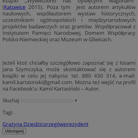
książki „Wywieziono nas bydlęcymi wagonami”
(
Katowice
2015). Poza tym jest autorem artykułów
naukowych, współautorem wystaw historycznych,
uczestnikiem ogólnopolskich i międzynarodowych
projektów badawczych oraz grantów. Współpracował z
Instytutem Pamięci Narodowej, Domem Współpracy
Polsko-Niemieckiej oraz Muzeum w Gliwicach.
Jeżeli ktoś chciałby szczegółowo zapoznać się z losami
Jana Szymczyka, może skontaktować się z autorem
książki w celu jej nabycia: tel. 880 430 314, e-mail:
kamil.kartasinski@gmail.com
. Można też wejść na profil
na Facebook’u: Kamil Kartasiński – Autor.
Słuchaj
⏵︎
Tagi:
Grażyna Dziedzic
orzegów
prezydent
Udostępnij