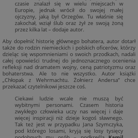
czasie znalazł się w wielu miejscach w
Europie, jednak wrócił do swojej małej
ojczyzny, jaką był Orzegów. Tu właśnie się
zakochał, wziął ślub oraz żył ze swoją żoną
przez kilka lat – dodaje autor.
Aby dopełnić historię głównego bohatera, autor dotarł
także do rodzin niemieckich i polskich oficerów, którzy
dzieląc się wspomnieniami o swoich przodkach, nadali
całej opowieści trudnej do jednoznacznego ocenienia
refleksji nad dramatem wojny, ceną patriotyzmu oraz
bohaterstwa. Ale to nie wszystko. Autor książki
„Chłopak z Wehrmachtu. Żołnierz Andersa” chce
przekazać czytelnikowi jeszcze coś.
Ciekawi ludzie wcale nie muszą być
wybitnymi personami. Czasem historia
zwykłego człowieka uczy nas więcej i daje
więcej inspiracji niż dzieje kogoś sławnego.
Tak też jest w przypadku Jana Szymczyka,
pod którego losami, kryją się losy tysięcy
podobnych mu osób – podkreśla
Kamil