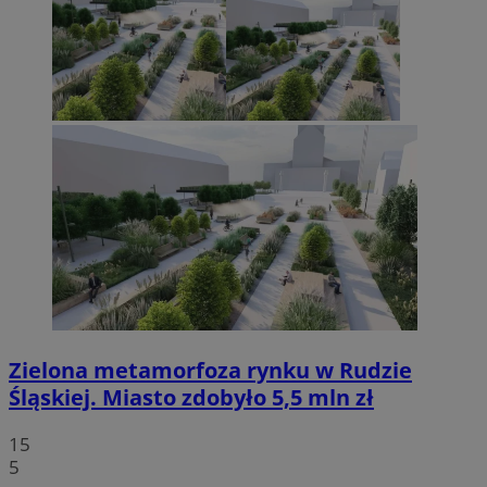
Zielona metamorfoza rynku w Rudzie
Śląskiej. Miasto zdobyło 5,5 mln zł
15
5