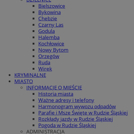
Bielszowice
Bykowina
Chebzie
Czarny Las
Godula
Halemba
Kochłowice
Nowy Bytom
Orzegów
Ruda
Wirek
KRYMINALNE
MIASTO
INFORMACJE O MIEŚCIE
Historia miasta
Ważne adresy i telefony
Harmonogram wywozu odpadów
Parafie i Msze Święte w Rudzie Śląskiej
Rozkłady jazdy w Rudzie Śląskiej
Pogoda w Rudzie Śląskiej
ADMINISTRACJA