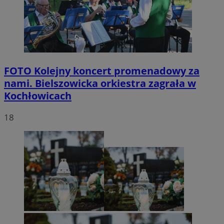
FOTO
Kolejny koncert promenadowy za
nami. Bielszowicka orkiestra zagrała w
Kochłowicach
18