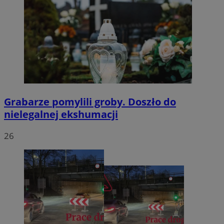
Grabarze pomylili groby. Doszło do
nielegalnej ekshumacji
26