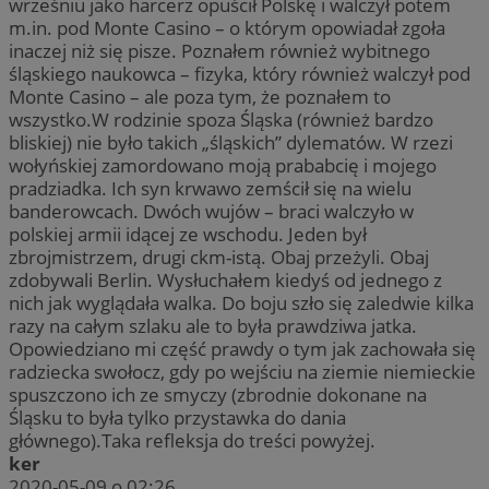
wrześniu jako harcerz opuścił Polskę i walczył potem
m.in. pod Monte Casino – o którym opowiadał zgoła
inaczej niż się pisze. Poznałem również wybitnego
śląskiego naukowca – fizyka, który również walczył pod
Monte Casino – ale poza tym, że poznałem to
wszystko.W rodzinie spoza Śląska (również bardzo
bliskiej) nie było takich „śląskich” dylematów. W rzezi
wołyńskiej zamordowano moją prababcię i mojego
pradziadka. Ich syn krwawo zemścił się na wielu
banderowcach. Dwóch wujów – braci walczyło w
polskiej armii idącej ze wschodu. Jeden był
zbrojmistrzem, drugi ckm-istą. Obaj przeżyli. Obaj
zdobywali Berlin. Wysłuchałem kiedyś od jednego z
nich jak wyglądała walka. Do boju szło się zaledwie kilka
razy na całym szlaku ale to była prawdziwa jatka.
Opowiedziano mi część prawdy o tym jak zachowała się
radziecka swołocz, gdy po wejściu na ziemie niemieckie
spuszczono ich ze smyczy (zbrodnie dokonane na
Śląsku to była tylko przystawka do dania
głównego).Taka refleksja do treści powyżej.
ker
2020-05-09 o 02:26