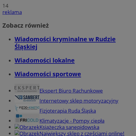
14
reklama
Zobacz również
Wiadomości kryminalne w Rudzie
Śląskiej
Wiadomości lokalne
Wiadomości sportowe
Ekspert Biuro Rachunkowe
Internetowy sklep motoryzacyjny
Fizjoterapia Ruda Śląska
Klimatyzacje - Pompy ciepła
Książeczka sanepidowska
Największy sklep z częściami online!