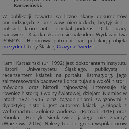
Kartasiński.
W publikacji zawarte są liczne skany dokumentów
pochodzących z archiwów niemieckich, brytyjskich i
polskich, które autor uzyskał podczas 10 lat pracy
badawczej. Książka ukazała się nakładem Wydawnictwa
POMOST. Honorowy patronat nad publikacją objęła
prezydent
Rudy Śląskiej
Grażyna Dziedzic
.
Kamil Kartasiński (ur. 1992) jest doktorantem Instytutu
Historii Uniwersytetu Śląskiego, publicystą i
recenzentem książek na portalu Histmag.org. Jego
zainteresowania badawcze koncertują się wokół historii
mówionej oraz historii najnowszej. Interesuje się
również historią II wojny światowej, dziejami Niemiec w
latach 1871-1945 oraz zagadnieniami związanymi z
dydaktyką historii. Jest autorem książki „Chłopak z
Wehrmachtu. Żołnierz Andersa” (Poznań 2018) oraz
ebooka „Henryk Sienkiewicz jakiego nie znamy”
(Warszawa 2016). Należy też do grona współautorów