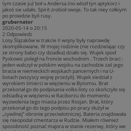
tym czasie już boł u Andersa.Ino wlozł tyn aptykorz i
jakoś sie udało. Spirit zrobioł swoje. To tak niey cołkiym
po prowdzie byli rusy.
grubernator
2020-05-14 o 20:15
2
Odpowiedz
Losy Ślązaków w trakcie II wojny były naprawdę
skomplikowane. W mojej rodzinie (nie rozdzielając czy
ze strony babci czy dziadka) działo się. Wujek spod
Pyskowic poległ na froncie wschodnim . Trzech braci :
jeden walczył w polskim wojsku na zachodzie zaś jego
bracia w niemieckich wojskach pancernych i na U-
botach (wszyscy wojnę przeżyli). Wujek siedział z
wyrokiem śmierci w więzieniu w Bytomiu. Brat
przekonał go do podpisania volks-listy co skończyło się
odsiadką w więzieniu w Raciborzu do momentu
wyzwolenia tego miasta przez Rosjan. Brat, który
przekonał go do tego podpisu po pracy służył w
„cywilnej” obronie przeciwlotniczej. Bateria znajdowała
się nieopodal cmentarza w Rudzie. Miałem również
sposobność poznać majora w stanie rezerwy, który we