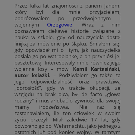
Przez kilka lat znajomości z panem Janem,
który był dla mnie przyjacielem,
podróżowałem po przedwojennym i
wojennym
Orzegowie
. Wraz z nim
poznawałem ciekawe historie związane z
nauką w szkole, gdy od nauczyciela dostał
linijką za mówienie po śląsku. Śmiałem się,
gdy opowiadał mi o tym, jak nauczycielka
posłała go po wątrobiankę, a on przyniósł jej
pasztetową. Interesowały mnie również jego
wojenne losy – mówi
Kamil Kartasiński,
autor książki.
– Podziwiałem go także za
jego odpowiedzialność oraz prawdziwą
„dorosłość”, gdy w trakcie okupacji, ze
względu na brak ojca, był de facto „głową
rodziny” i musiał dbać o żywność dla swojej
mamy irodzeństwa. Nie raz się
zastanawiałem, ile ten człowiek w swoim
życiu przeżył. Miał zaledwie 17 lat, gdy
powołano go do Wehrmachtu, jako jednego z
ostatnich już pod koniec wojny. W tamtym