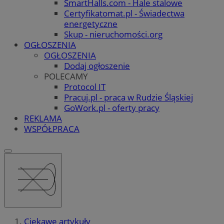
SmartHalls.com - Hale stalowe
Certyfikatomat.pl - Świadectwa
energetyczne
Skup - nieruchomości.org
OGŁOSZENIA
OGŁOSZENIA
Dodaj ogłoszenie
POLECAMY
Protocol IT
Pracuj.pl - praca w Rudzie Śląskiej
GoWork.pl - oferty pracy
REKLAMA
WSPÓŁPRACA
Ciekawe artykuły