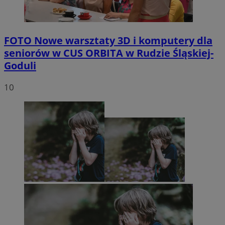
FOTO
Nowe warsztaty 3D i komputery dla
seniorów w CUS ORBITA w Rudzie Śląskiej-
Goduli
10