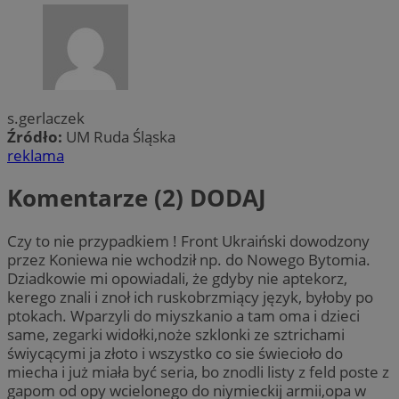
s.gerlaczek
Źródło:
UM Ruda Śląska
reklama
Komentarze (2)
DODAJ
Czy to nie przypadkiem ! Front Ukraiński dowodzony
przez Koniewa nie wchodził np. do Nowego Bytomia.
Dziadkowie mi opowiadali, że gdyby nie aptekorz,
kerego znali i znoł ich ruskobrzmiący język, byłoby po
ptokach. Wparzyli do miyszkanio a tam oma i dzieci
same, zegarki widołki,noże szklonki ze sztrichami
świycącymi ja złoto i wszystko co sie świecioło do
miecha i już miała być seria, bo znodli listy z feld poste z
gapom od opy wcielonego do niymieckij armii,opa w