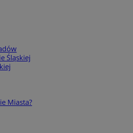
adów
e Śląskiej
kiej
ie Miasta?