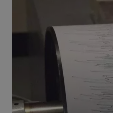
SessID
QeSessID
MvSessID
CookieScriptConse
VISITOR_PRIVACY_
msToken
Provider
Nazwa
Domena
Nazwa