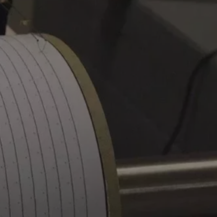
tyfikator sesji.
tyfikator sesji.
tyfikator sesji.
zez usługę Cookie-
eferencji
a pliki cookie. Jest
Cookie-Script.com
o przechowywania
watności dla ich
dane dotyczące
olityki i
ając, że ich
e w przyszłych
 celów
a, zapewniając, że
i, a ich dane są
przez witrynę
sług.