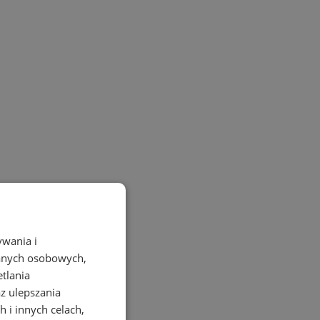
ywania i
danych osobowych,
etlania
az ulepszania
 i innych celach,