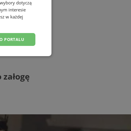
 wybory dotyczą
nym interesie
sz w każdej
DO PORTALU
esklasyfikowane
 załogę
ane
owanie użytkownika i
j.