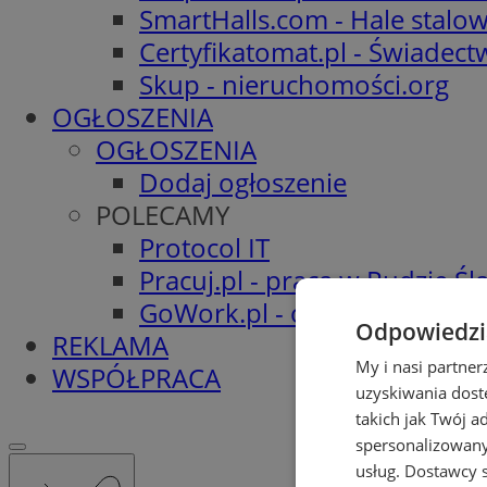
SmartHalls.com - Hale stalo
Certyfikatomat.pl - Świadec
Skup - nieruchomości.org
OGŁOSZENIA
OGŁOSZENIA
Dodaj ogłoszenie
POLECAMY
Protocol IT
Pracuj.pl - praca w Rudzie Ślą
GoWork.pl - oferty pracy
Odpowiedzia
REKLAMA
My i nasi partne
WSPÓŁPRACA
uzyskiwania dost
takich jak Twój a
spersonalizowanyc
usług.
Dostawcy s