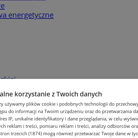
we
twa energetyczne
skiej
lne korzystanie z Twoich danych
rzy używamy plików cookie i podobnych technologii do przechow
ępu do informacji na Twoim urządzeniu oraz do przetwarzania 
dres IP, unikalne identyfikatory i dane przeglądania, w celu wyświ
h reklam i treści, pomiaru reklam i treści, analizy odbiorców or
tron trzecich (1874)
mogą również przetwarzać Twoje dane w tych