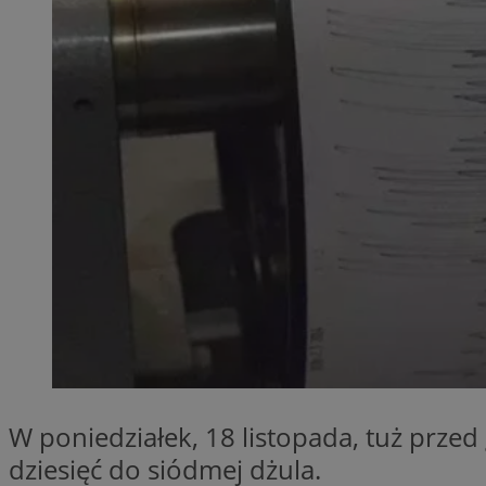
Nazwa
ttwid
.tiktok.c
_clsk
__gads
_clsk
IDE
_clck
VISITOR_INFO1_LIV
_ga_ES69V3SCKQ
_fbp
__gpi
__Secure-YNID
OAID
W poniedziałek, 18 listopada, tuż przed
YSC
dziesięć do siódmej dżula.