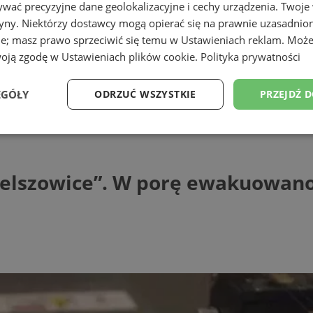
wać precyzyjne dane geolokalizacyjne i cechy urządzenia. Twoje
tryny. Niektórzy dostawcy mogą opierać się na prawnie uzasadnio
ie; masz prawo sprzeciwić się temu w
Ustawieniach reklam
. Może
woją zgodę w
Ustawieniach plików cookie
.
Polityka prywatności
EGÓŁY
ODRZUĆ WSZYSTKIE
PRZEJDŹ 
owice”. W porę ewakuowano załogę
Wydajność
Targetowanie
Funkcjonalność
Ni
ielszowice”. W porę ewakuowano
ezbędne
Wydajność
Targetowanie
Funkcjonalność
Niesklasyfikow
ie umożliwiają korzystanie z podstawowych funkcji strony internetowej, takich jak log
Bez niezbędnych plików cookie nie można prawidłowo korzystać ze strony internetowe
Provider
/
Okres
Opis
Domena
przechowywania