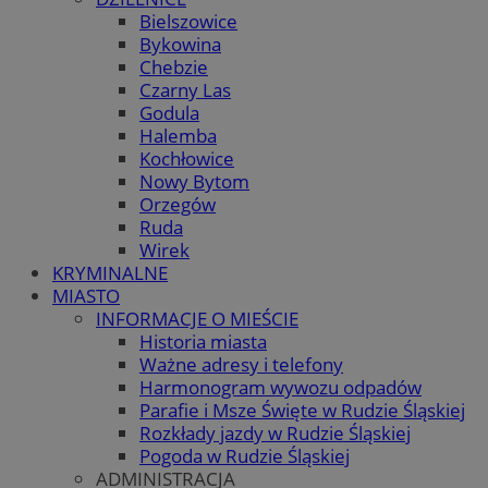
Bielszowice
Bykowina
Chebzie
Czarny Las
Godula
Halemba
Kochłowice
Nowy Bytom
Orzegów
Ruda
Wirek
KRYMINALNE
MIASTO
INFORMACJE O MIEŚCIE
Historia miasta
Ważne adresy i telefony
Harmonogram wywozu odpadów
Parafie i Msze Święte w Rudzie Śląskiej
Rozkłady jazdy w Rudzie Śląskiej
Pogoda w Rudzie Śląskiej
ADMINISTRACJA