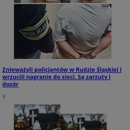
Znieważyli policjantów w Rudzie Śląskiej i
wrzucili nagranie do sieci. Są zarzuty i
dozór
9