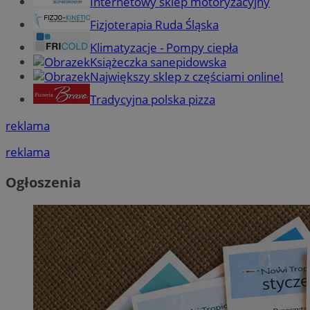
Internetowy sklep motoryzacyjny
Fizjoterapia Ruda Śląska
Klimatyzacje - Pompy ciepła
Książeczka sanepidowska
Największy sklep z częściami online!
Tradycyjna polska pizza
reklama
reklama
Ogłoszenia