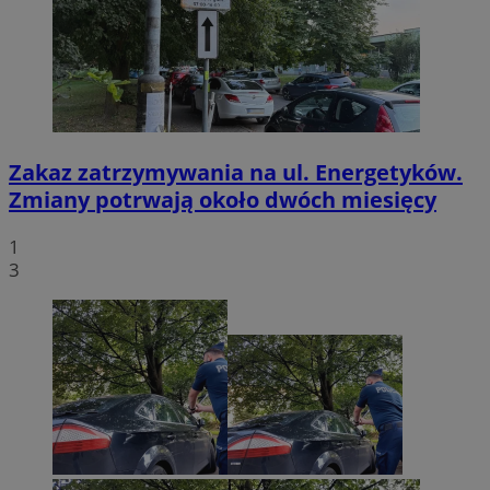
Zakaz zatrzymywania na ul. Energetyków.
Zmiany potrwają około dwóch miesięcy
1
3