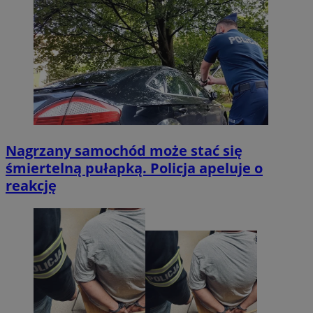
Nagrzany samochód może stać się
śmiertelną pułapką. Policja apeluje o
reakcję