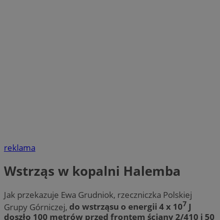
reklama
Wstrząs w kopalni Halemba
Jak przekazuje Ewa Grudniok, rzeczniczka Polskiej
7
Grupy Górniczej,
do wstrząsu o energii 4 x 10
J
doszło 100 metrów przed frontem ściany 2/410 i 50