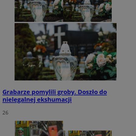
Grabarze pomylili groby. Doszło do
nielegalnej ekshumacji
26