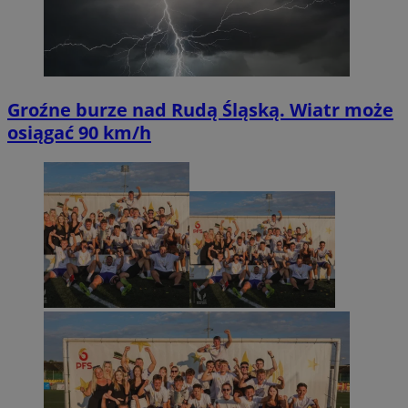
Groźne burze nad Rudą Śląską. Wiatr może
osiągać 90 km/h