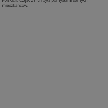
Polskich. Część z nich była pomysłami samych
mieszkańców.