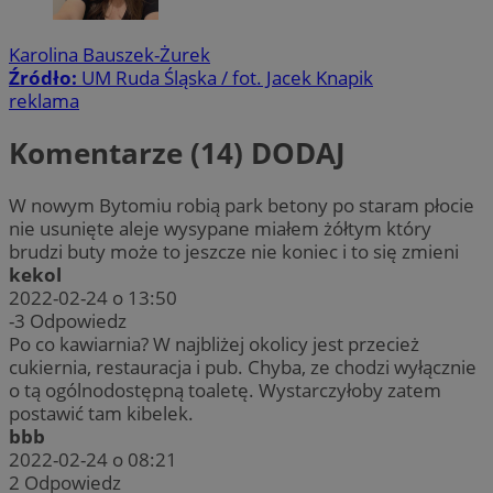
Karolina Bauszek-Żurek
Źródło:
UM Ruda Śląska / fot. Jacek Knapik
reklama
Komentarze (14)
DODAJ
W nowym Bytomiu robią park betony po staram płocie
nie usunięte aleje wysypane miałem żółtym który
brudzi buty może to jeszcze nie koniec i to się zmieni
kekol
2022-02-24 o 13:50
-3
Odpowiedz
Po co kawiarnia? W najbliżej okolicy jest przecież
cukiernia, restauracja i pub. Chyba, ze chodzi wyłącznie
o tą ogólnodostępną toaletę. Wystarczyłoby zatem
postawić tam kibelek.
bbb
2022-02-24 o 08:21
2
Odpowiedz