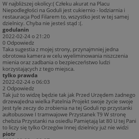
W najbliższej okolicy:( Człeku akurat na Placu
Niepodległości na Goduli jest cukiernio - lodziarnia i
restauracja Pod Filarem to, wszystko jest w tej samej
dzielnicy. Chyba nie jesteś stąd :(.
godulanin
2022-02-24 o 21:20
0
Odpowiedz
Taka sugestia z mojej strony, przynajmniej jedna
obrotowa kamera w celu wyeliminowania niszczenia
mienia oraz zadbania o bezpieczeństwo ludzi
korzystających z tego miejsca.
tylko prawda
2022-02-24 o 06:03
2
Odpowiedz
Tak już to widzę będzie tak jak Przed Urzędem żadnego
drzewaJedna wielka Patelnia Projekt swoje życie swoje
Jest tyle zeczy do zrobienia na tej Goduli np przystanki
aułtobusowe I tramwajowe Przystanek T9 W stronę
chebzia Przystanki na osiedlu Pamiętają lat 80 U tej Pani
to liczy się tylko Orzegów Innej dzielnicy już nie widzi
piotr