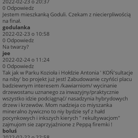
2022-02-23 o 20:37
0
Odpowiedz
Jestem mieszkanką Goduli. Czekam z niecierpliwością
na finał.
godulanka
2022-02-23 o 10:58
0
Odpowiedz
Na twarzy?
jee
2022-02-24 o 11:24
0
Odpowiedz
Tak jak w Parku Kozioła i Hołdzie Antonia ' KOŃ'sultacje
na niby' bo projekt już jest! Zabudowanie czyńści placu
badziewnym interesem /kawiarniom/ wycinanie
drzewostanu uznanego za inwazyjny/praktycznie
wszystko idzie podciągnąć/ nasadzynia hybrydowych
drzew i krzewów. Mom nadzieja co miyszanka
mineralno żywiczno to niy bydzie syf z hałd
pocynkowych i inkszych kierych " rekultywacjom"
zajmujom sie zaprzyjaźnione z Peppą firemki !
boluś
2022-02-22 o 22:58