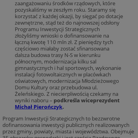
zaangażowaniu środków rządowych, które
pozyskaliśmy w zeszłym roku. Staramy się
korzystać z każdej okazji, by sięgać po dotacje
zewnętrzne, stąd też do najnowszej odsłony
Programu Inwestycji Strategicznych
złożyliśmy wnioski o dofinansowanie na
łączną kwotę 110 mln zł. Z pieniędzy tych
częściowo miałaby zostać sfinansowana
dalsza budowa trasy N-S w kierunku
północnym, modernizacja kilku sal
gimnastycznych i hal sportowych, wykonanie
instalacji fotowoltaicznych w placówkach
oświatowych, modernizacja Młodzieżowego
Domu Kultury oraz przebudowa ul.
Żeleńskiego. Z niecierpliwością czekamy na
wyniki naboru –
podkreśla wiceprezydent
Michał Pierończyk
.
Program Inwestycji Strategicznych to bezzwrotne
dofinansowania inwestycji publicznych realizowanych
przez gminy, powiaty, miasta i województwa. Obejmuje
35 obszarów gospodarki i jest częścią Rządowego