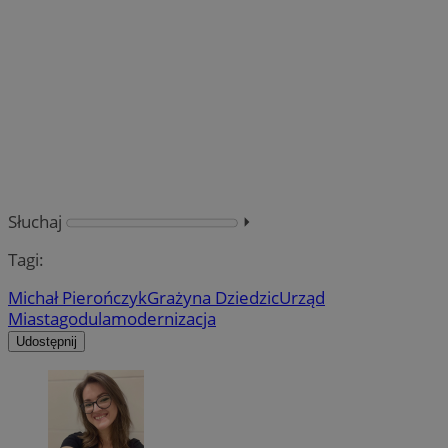
Słuchaj
⏵︎
Tagi:
Michał Pierończyk
Grażyna Dziedzic
Urząd
Miasta
godula
modernizacja
Udostępnij