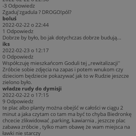
-3
Odpowiedz
Zgaduj'zgadula ? DROGO!pól?
boluś
2022-02-22 o 22:44
1
Odpowiedz
Dobrze by było, bo jak dotychczas dobrze budują...
iks
2022-02-23 o 12:17
0
Odpowiedz
Współczuję mieszkańcom Goduli tej ,,rewitalizacji''
Zróbcie sobie zdjęcia na zapas i potem wnukom czy
dzieciom będziecie pokazywać jak to w Rudzie jeszcze
zielono było.
władze rudy do dymisji
2022-02-22 o 17:15
9
Odpowiedz
te plac albo planty można obejść w całości w ciągu 2
minut a jaka czytam co tam ma być to chyba Biedronkę
chcecie zlikwidować ,parking, kawiarnia , jeszcze plac
zabawa zróbcie , tylko mam obawę że wam miejsca na
ławki nie starczy