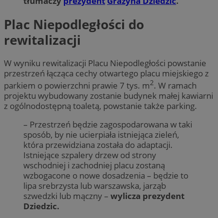
tłumaczy
prezydent
Grażyna Dziedzic
.
Plac Niepodległości do
rewitalizacji
W wyniku rewitalizacji Placu Niepodległości powstanie
przestrzeń łącząca cechy otwartego placu miejskiego z
2
parkiem o powierzchni prawie 7 tys. m
. W ramach
projektu wybudowany zostanie budynek małej kawiarni
z ogólnodostępną toaletą, powstanie także parking.
– Przestrzeń będzie zagospodarowana w taki
sposób, by nie ucierpiała istniejąca zieleń,
która przewidziana została do adaptacji.
Istniejące szpalery drzew od strony
wschodniej i zachodniej placu zostaną
wzbogacone o nowe dosadzenia – będzie to
lipa srebrzysta lub warszawska, jarząb
szwedzki lub mączny –
wylicza prezydent
Dziedzic.