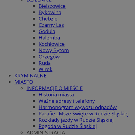
Bielszowice
Bykowina
Chebzie
Czarny Las
Godula
Halemba
Kochłowice
Nowy Bytom
Orzegów
Ruda
Wirek
KRYMINALNE
MIASTO
INFORMACJE O MIEŚCIE
Historia miasta
Ważne adresy i telefony
Harmonogram wywozu odpadów
Parafie i Msze Święte w Rudzie Śląskiej
Rozkłady jazdy w Rudzie Śląskiej
Pogoda w Rudzie Śląskiej
ADMINISTRACJA