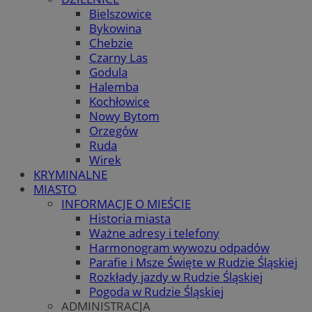
Bielszowice
Bykowina
Chebzie
Czarny Las
Godula
Halemba
Kochłowice
Nowy Bytom
Orzegów
Ruda
Wirek
KRYMINALNE
MIASTO
INFORMACJE O MIEŚCIE
Historia miasta
Ważne adresy i telefony
Harmonogram wywozu odpadów
Parafie i Msze Święte w Rudzie Śląskiej
Rozkłady jazdy w Rudzie Śląskiej
Pogoda w Rudzie Śląskiej
ADMINISTRACJA