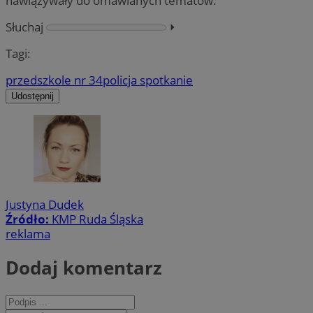
nawiązywały do omawianych tematów.
Słuchaj
⏵︎
Tagi:
przedszkole nr 34
policja spotkanie
Udostępnij
Justyna Dudek
Źródło:
KMP Ruda Śląska
reklama
Dodaj komentarz