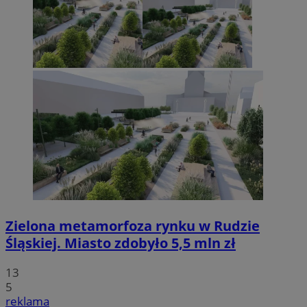
Zielona metamorfoza rynku w Rudzie
Śląskiej. Miasto zdobyło 5,5 mln zł
13
5
reklama