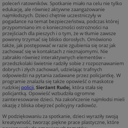
poleceń ratowników. Spotkanie miało na celu nie tylko
edukację, ale również aktywne zaangażowanie
najmłodszych. Dzieci chętnie uczestniczyły w
pogadance na temat bezpieczeństwa, podczas której
przypomniano im o konieczności ostrożności na
przejściach dla pieszych i o tym, że w tłumie zawsze
powinny trzymać się blisko dorosłych. Omówiono
także, jak postępować w razie zgubienia się oraz jak
zachować się w kontaktach z nieznajomymi. Nie
zabrakło również interaktywnych elementów –
przedszkolaki świetnie radziły sobie z rozpoznawaniem
dobrych i złych zachowań, udzielając trafnych
odpowiedzi na pytania zadawane przez policjantkę. W
programie znalazła się także opowieść o maskotce
rudzkiej
policji
,
Sierżant Rude
j, która stała się
policjantką. Opowieść wzbudziła ogromne
zainteresowanie dzieci. Na zakończenie najmłodsi mieli
okazję z bliska obejrzeć policyjny radiowóz.
W podziękowaniu za spotkanie, dzieci wyraziły swoją
kreatywność, tworząc piękne prace plastyczne, które