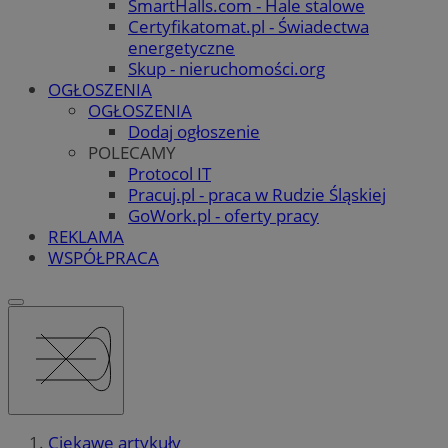
SmartHalls.com - Hale stalowe
Certyfikatomat.pl - Świadectwa
energetyczne
Skup - nieruchomości.org
OGŁOSZENIA
OGŁOSZENIA
Dodaj ogłoszenie
POLECAMY
Protocol IT
Pracuj.pl - praca w Rudzie Śląskiej
GoWork.pl - oferty pracy
REKLAMA
WSPÓŁPRACA
Ciekawe artykuły