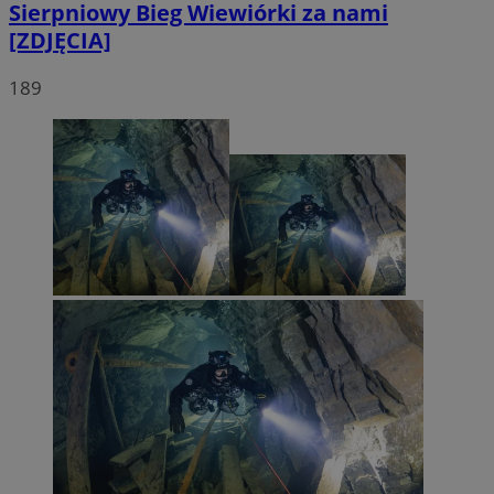
Sierpniowy Bieg Wiewiórki za nami
[ZDJĘCIA]
189