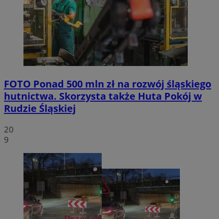
FOTO
Ponad 500 mln zł na rozwój śląskiego
hutnictwa. Skorzysta także Huta Pokój w
Rudzie Śląskiej
20
9