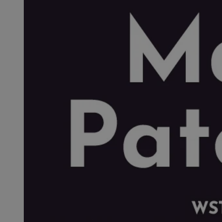
SessID
QeSessID
MvSessID
CookieScriptConse
VISITOR_PRIVACY_
msToken
Provider
Nazwa
Domena
Nazwa