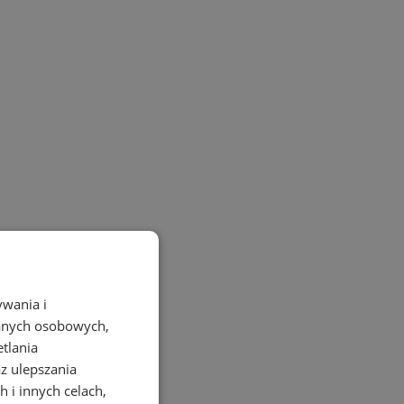
ywania i
danych osobowych,
etlania
az ulepszania
 i innych celach,