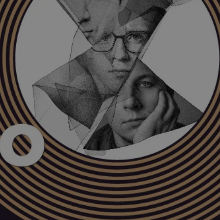
tyfikator sesji.
tyfikator sesji.
tyfikator sesji.
zez usługę Cookie-
eferencji
a pliki cookie. Jest
Cookie-Script.com
o przechowywania
watności dla ich
dane dotyczące
olityki i
ając, że ich
e w przyszłych
 celów
a, zapewniając, że
i, a ich dane są
przez witrynę
sług.