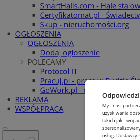
SmartHalls.com - Hale stalo
Certyfikatomat.pl - Świadec
Skup - nieruchomości.org
OGŁOSZENIA
OGŁOSZENIA
Dodaj ogłoszenie
POLECAMY
Protocol IT
Pracuj.pl - praca w Rudzie Ślą
GoWork.pl - oferty pracy
Odpowiedzia
REKLAMA
My i nasi partne
WSPÓŁPRACA
uzyskiwania dost
takich jak Twój a
spersonalizowanyc
usług.
Dostawcy s