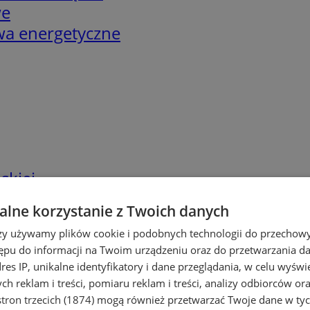
we
twa energetyczne
skiej
lne korzystanie z Twoich danych
rzy używamy plików cookie i podobnych technologii do przechow
ępu do informacji na Twoim urządzeniu oraz do przetwarzania 
dres IP, unikalne identyfikatory i dane przeglądania, w celu wyświ
h reklam i treści, pomiaru reklam i treści, analizy odbiorców or
tron trzecich (1874)
mogą również przetwarzać Twoje dane w tych