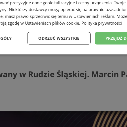
wać precyzyjne dane geolokalizacyjne i cechy urządzenia. Twoje
tryny. Niektórzy dostawcy mogą opierać się na prawnie uzasadnio
ie; masz prawo sprzeciwić się temu w
Ustawieniach reklam
. Może
woją zgodę w
Ustawieniach plików cookie
.
Polityka prywatności
EGÓŁY
ODRZUĆ WSZYSTKIE
PRZEJDŹ 
Rudzie Śląskiej. Marcin Pater Trio wkró
Wydajność
Targetowanie
Funkcjonalność
Ni
y w Rudzie Śląskiej. Marcin Pa
ezbędne
Wydajność
Targetowanie
Funkcjonalność
Niesklasyfikow
ie umożliwiają korzystanie z podstawowych funkcji strony internetowej, takich jak log
Bez niezbędnych plików cookie nie można prawidłowo korzystać ze strony internetowe
Provider
/
Okres
Opis
Domena
przechowywania