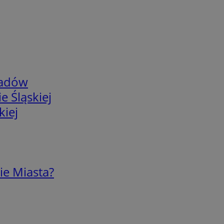
adów
e Śląskiej
kiej
ie Miasta?