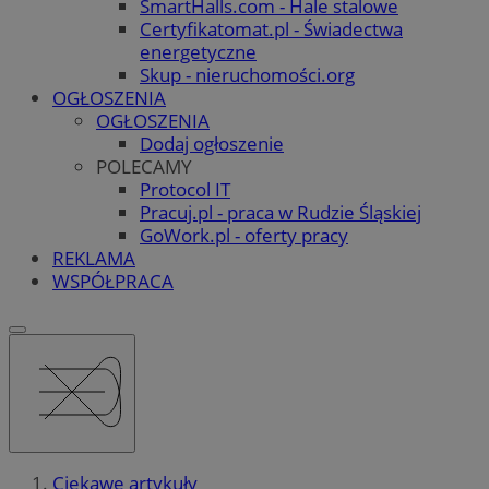
SmartHalls.com - Hale stalowe
Certyfikatomat.pl - Świadectwa
energetyczne
Skup - nieruchomości.org
OGŁOSZENIA
OGŁOSZENIA
Dodaj ogłoszenie
POLECAMY
Protocol IT
Pracuj.pl - praca w Rudzie Śląskiej
GoWork.pl - oferty pracy
REKLAMA
WSPÓŁPRACA
Ciekawe artykuły