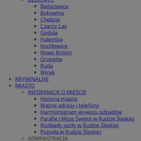
Bielszowice
Bykowina
Chebzie
Czarny Las
Godula
Halemba
Kochłowice
Nowy Bytom
Orzegów
Ruda
Wirek
KRYMINALNE
MIASTO
INFORMACJE O MIEŚCIE
Historia miasta
Ważne adresy i telefony
Harmonogram wywozu odpadów
Parafie i Msze Święte w Rudzie Śląskiej
Rozkłady jazdy w Rudzie Śląskiej
Pogoda w Rudzie Śląskiej
ADMINISTRACJA