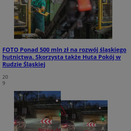
FOTO
Ponad 500 mln zł na rozwój śląskiego
hutnictwa. Skorzysta także Huta Pokój w
Rudzie Śląskiej
20
9