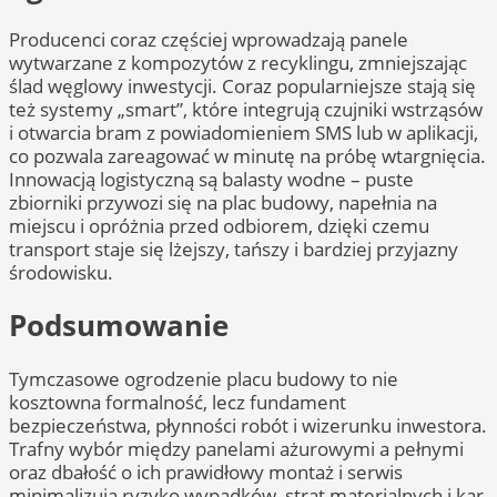
Producenci coraz częściej wprowadzają panele
wytwarzane z kompozytów z recyklingu, zmniejszając
ślad węglowy inwestycji. Coraz popularniejsze stają się
też systemy „smart”, które integrują czujniki wstrząsów
i otwarcia bram z powiadomieniem SMS lub w aplikacji,
co pozwala zareagować w minutę na próbę wtargnięcia.
Innowacją logistyczną są balasty wodne – puste
zbiorniki przywozi się na plac budowy, napełnia na
miejscu i opróżnia przed odbiorem, dzięki czemu
transport staje się lżejszy, tańszy i bardziej przyjazny
środowisku.
Podsumowanie
Tymczasowe ogrodzenie placu budowy to nie
kosztowna formalność, lecz fundament
bezpieczeństwa, płynności robót i wizerunku inwestora.
Trafny wybór między panelami ażurowymi a pełnymi
oraz dbałość o ich prawidłowy montaż i serwis
minimalizują ryzyko wypadków, strat materialnych i kar