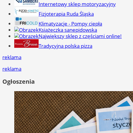
Internetowy sklep motoryzacyjny
Fizjoterapia Ruda Śląska
Klimatyzacje - Pompy ciepła
Książeczka sanepidowska
Największy sklep z częściami online!
Tradycyjna polska pizza
reklama
reklama
Ogłoszenia