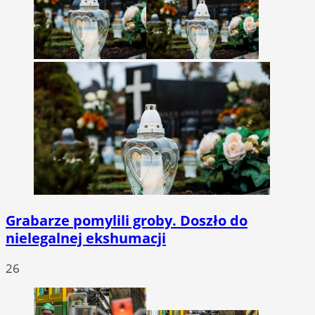
Grabarze pomylili groby. Doszło do
nielegalnej ekshumacji
26