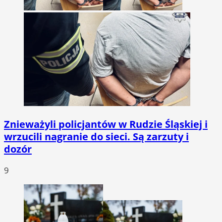
Znieważyli policjantów w Rudzie Śląskiej i
wrzucili nagranie do sieci. Są zarzuty i
dozór
9