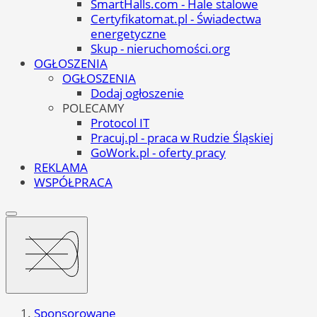
SmartHalls.com - Hale stalowe
Certyfikatomat.pl - Świadectwa
energetyczne
Skup - nieruchomości.org
OGŁOSZENIA
OGŁOSZENIA
Dodaj ogłoszenie
POLECAMY
Protocol IT
Pracuj.pl - praca w Rudzie Śląskiej
GoWork.pl - oferty pracy
REKLAMA
WSPÓŁPRACA
Sponsorowane