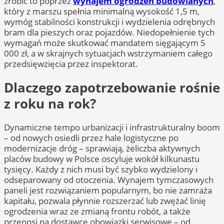
zrobić to poprzez
wynajem ogrodzeń budowlanych
,
który z marszu spełnia minimalną wysokość 1,5 m,
wymóg stabilności konstrukcji i wydzielenia odrębnych
bram dla pieszych oraz pojazdów. Niedopełnienie tych
wymagań może skutkować mandatem sięgającym 5
000 zł, a w skrajnych sytuacjach wstrzymaniem całego
przedsięwzięcia przez inspektorat.
Dlaczego zapotrzebowanie rośnie
z roku na rok?
Dynamiczne tempo urbanizacji i infrastrukturalny boom
– od nowych osiedli przez hale logistyczne po
modernizacje dróg – sprawiają, żeliczba aktywnych
placów budowy w Polsce oscyluje wokół kilkunastu
tysięcy. Każdy z nich musi być szybko wydzielony i
odseparowany od otoczenia. Wynajem tymczasowych
paneli jest rozwiązaniem popularnym, bo nie zamraża
kapitału, pozwala płynnie rozszerzać lub zwężać linię
ogrodzenia wraz ze zmianą frontu robót, a także
przenosi na dostawcę obowiązki serwisowe – od