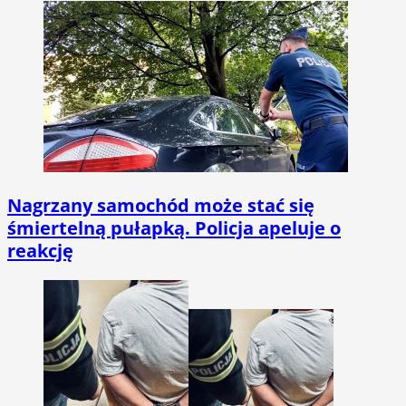
Nagrzany samochód może stać się
śmiertelną pułapką. Policja apeluje o
reakcję