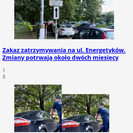
Zakaz zatrzymywania na ul. Energetyków.
Zmiany potrwają około dwóch miesięcy
1
3