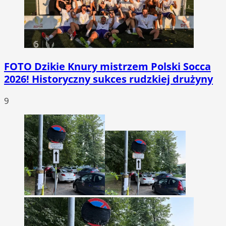
FOTO
Dzikie Knury mistrzem Polski Socca
2026! Historyczny sukces rudzkiej drużyny
9