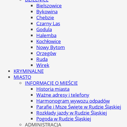
Bielszowice
Bykowina
Chebzie
Czarny Las
Godula
Halemba
Kochłowice
Nowy Bytom
Orzegów
Ruda
Wirek
KRYMINALNE
MIASTO
INFORMACJE O MIEŚCIE
Historia miasta
Ważne adresy i telefony
Harmonogram wywozu odpadów
Parafie i Msze Święte w Rudzie Śląskiej
Rozkłady jazdy w Rudzie Śląskiej
Pogoda w Rudzie Śląskiej
ADMINISTRACJA