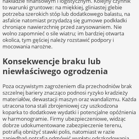
nakładzie finansowym i logistycznym. Kolejny czynnik
to warunki gruntowe: na miękkiej, gliniastej glebie
potrzeba szerokich stóp lub dodatkowego balastu, na
asfalcie natomiast przydadzą się gumowe podkładki
chroniące nawierzchnię przed zarysowaniem. Nie
wolno zapomnieć o sile wiatru; im bardziej otwarta
okolica, tym gęściej należy rozstawić podpory i
mocowania narożne.
Konsekwencje braku lub
niewłaściwego ogrodzenia
Poza oczywistym zagrożeniem dla przechodniów brak
szczelnej bariery znacząco podnosi ryzyko kradzieży
materiałów, dewastacji maszyn oraz wandalizmu. Każda
utracona tona stali zbrojeniowej czy uszkodzona
koparka to dodatkowe wydatki i potencjalne opóźnienia
w harmonogramie. Firmy ubezpieczeniowe, widząc
dobrze udokumentowane zabezpieczenie terenu,
potrafią obniżyć stawki polis, natomiast w razie
zaniedbań potrafią odmówić wypłaty odszkodowania