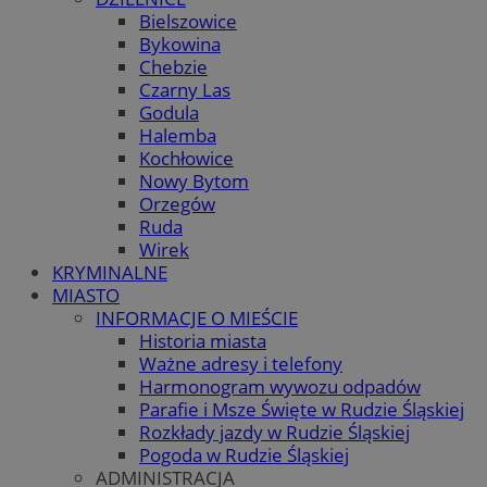
Bielszowice
Bykowina
Chebzie
Czarny Las
Godula
Halemba
Kochłowice
Nowy Bytom
Orzegów
Ruda
Wirek
KRYMINALNE
MIASTO
INFORMACJE O MIEŚCIE
Historia miasta
Ważne adresy i telefony
Harmonogram wywozu odpadów
Parafie i Msze Święte w Rudzie Śląskiej
Rozkłady jazdy w Rudzie Śląskiej
Pogoda w Rudzie Śląskiej
ADMINISTRACJA