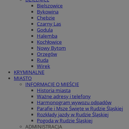
Bielszowice
Bykowina
Chebzie
Czarny Las
Godula
Halemba
Kochłowice
Nowy Bytom
Orzegów
Ruda
Wirek
KRYMINALNE
MIASTO
INFORMACJE O MIEŚCIE
Historia miasta
Ważne adresy i telefony
Harmonogram wywozu odpadów
Parafie i Msze Święte w Rudzie Śląskiej
Rozkłady jazdy w Rudzie Śląskiej
Pogoda w Rudzie Śląskiej
ADMINISTRACJA