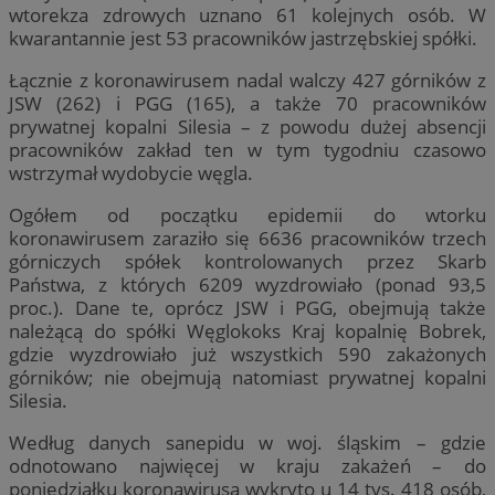
wtorekza zdrowych uznano 61 kolejnych osób. W
kwarantannie jest 53 pracowników jastrzębskiej spółki.
Łącznie z koronawirusem nadal walczy 427 górników z
JSW (262) i PGG (165), a także 70 pracowników
prywatnej kopalni Silesia – z powodu dużej absencji
pracowników zakład ten w tym tygodniu czasowo
wstrzymał wydobycie węgla.
Ogółem od początku epidemii do wtorku
koronawirusem zaraziło się 6636 pracowników trzech
górniczych spółek kontrolowanych przez Skarb
Państwa, z których 6209 wyzdrowiało (ponad 93,5
proc.). Dane te, oprócz JSW i PGG, obejmują także
należącą do spółki Węglokoks Kraj kopalnię Bobrek,
gdzie wyzdrowiało już wszystkich 590 zakażonych
górników; nie obejmują natomiast prywatnej kopalni
Silesia.
Według danych sanepidu w woj. śląskim – gdzie
odnotowano najwięcej w kraju zakażeń – do
poniedziałku koronawirusa wykryto u 14 tys. 418 osób,