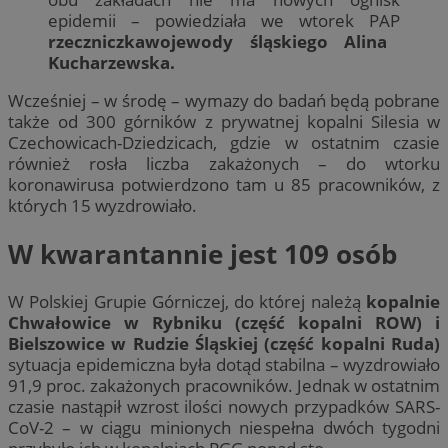
epidemii – powiedziała we wtorek PAP
rzeczniczkawojewody śląskiego Alina
Kucharzewska.
Wcześniej – w środę – wymazy do badań będą pobrane
także od 300 górników z prywatnej kopalni Silesia w
Czechowicach-Dziedzicach, gdzie w ostatnim czasie
również rosła liczba zakażonych – do wtorku
koronawirusa potwierdzono tam u 85 pracowników, z
których 15 wyzdrowiało.
W kwarantannie jest 109 osób
W Polskiej Grupie Górniczej, do której należą
kopalnie
Chwałowice w Rybniku (część kopalni ROW) i
Bielszowice w Rudzie Śląskiej (część kopalni Ruda)
sytuacja epidemiczna była dotąd stabilna – wyzdrowiało
91,9 proc. zakażonych pracowników. Jednak w ostatnim
czasie nastąpił wzrost ilości nowych przypadków SARS-
CoV-2 – w ciągu minionych niespełna dwóch tygodni