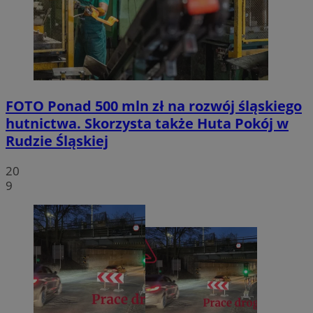
FOTO
Ponad 500 mln zł na rozwój śląskiego
hutnictwa. Skorzysta także Huta Pokój w
Rudzie Śląskiej
20
9