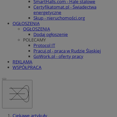
SmartHalls.com - Hale stalowe
Certyfikatomat.pl - Świadectwa
energetyczne
Skup - nieruchomości.org
OGŁOSZENIA
OGŁOSZENIA
Dodaj ogłoszenie
POLECAMY
Protocol IT
Pracuj.pl - praca w Rudzie Śląskiej
GoWork.pl - oferty pracy
REKLAMA
WSPÓŁPRACA
Ciekawe artykuły