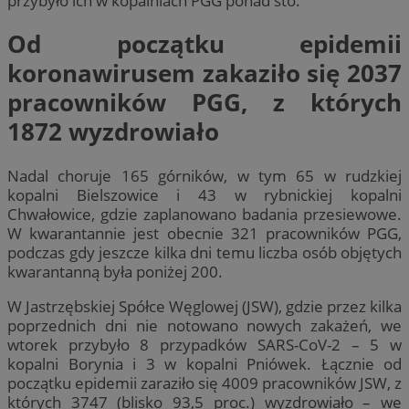
przybyło ich w kopalniach PGG ponad sto.
Od początku epidemii
koronawirusem zakaziło się 2037
pracowników PGG, z których
1872 wyzdrowiało
Nadal choruje 165 górników, w tym 65 w rudzkiej
kopalni Bielszowice i 43 w rybnickiej kopalni
Chwałowice, gdzie zaplanowano badania przesiewowe.
W kwarantannie jest obecnie 321 pracowników PGG,
podczas gdy jeszcze kilka dni temu liczba osób objętych
kwarantanną była poniżej 200.
W Jastrzębskiej Spółce Węglowej (JSW), gdzie przez kilka
poprzednich dni nie notowano nowych zakażeń, we
wtorek przybyło 8 przypadków SARS-CoV-2 – 5 w
kopalni Borynia i 3 w kopalni Pniówek. Łącznie od
początku epidemii zaraziło się 4009 pracowników JSW, z
których 3747 (blisko 93,5 proc.) wyzdrowiało – we