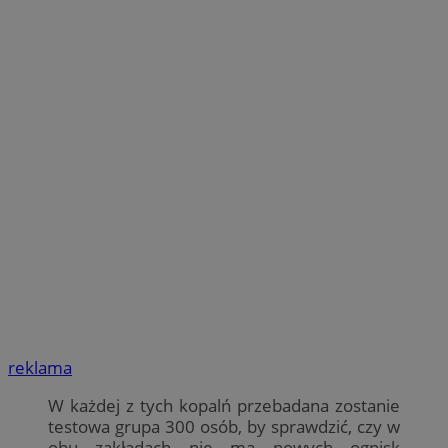
reklama
W każdej z tych kopalń przebadana zostanie
testowa grupa 300 osób, by sprawdzić, czy w
obu zakładach nie ma nowych ognisk