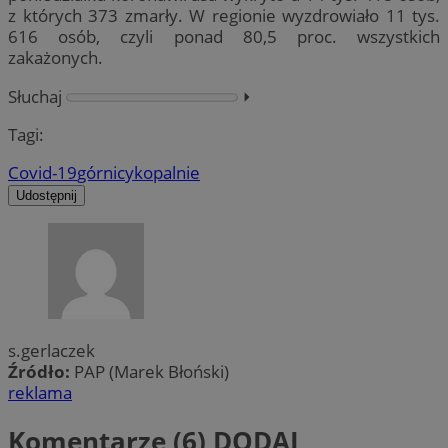
z których 373 zmarły. W regionie wyzdrowiało 11 tys.
616 osób, czyli ponad 80,5 proc. wszystkich
zakażonych.
Słuchaj
⏵︎
Tagi:
Covid-19
górnicy
kopalnie
Udostępnij
s.gerlaczek
Źródło:
PAP (Marek Błoński)
reklama
Komentarze (6)
DODAJ