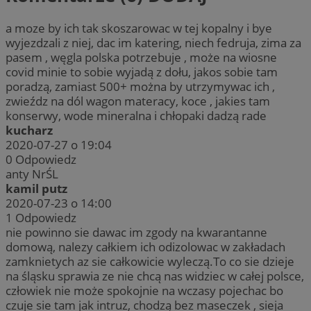
a moze by ich tak skoszarowac w tej kopalny i bye
wyjezdzali z niej, dac im katering, niech fedruja, zima za
pasem , węgla polska potrzebuje , może na wiosne
covid minie to sobie wyjadą z dołu, jakos sobie tam
poradzą, zamiast 500+ można by utrzymywac ich ,
zwieźdz na dól wagon materacy, koce , jakies tam
konserwy, wode mineralna i chłopaki dadzą rade
kucharz
2020-07-27 o 19:04
0
Odpowiedz
anty NrŚL
kamil putz
2020-07-23 o 14:00
1
Odpowiedz
nie powinno sie dawac im zgody na kwarantanne
domową, nalezy całkiem ich odizolowac w zakładach
zamknietych az sie całkowicie wyleczą.To co sie dzieje
na śląsku sprawia ze nie chcą nas widziec w całej polsce,
człowiek nie może spokojnie na wczasy pojechac bo
czuje sie tam jak intruz, chodzą bez maseczek , sieja