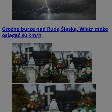
Groźne burze nad Rudą Śląską. Wiatr może
osiągać 90 km/h