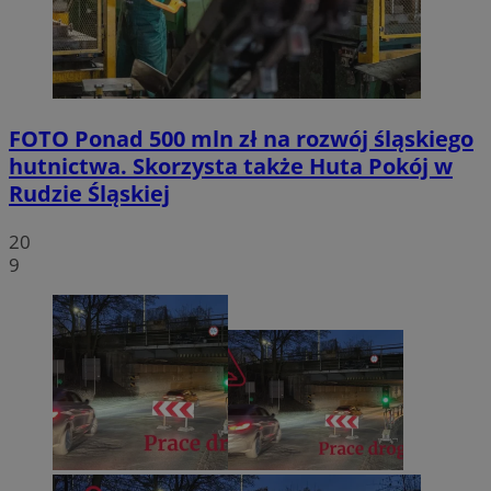
FOTO
Ponad 500 mln zł na rozwój śląskiego
hutnictwa. Skorzysta także Huta Pokój w
Rudzie Śląskiej
20
9