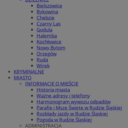
Bielszowice
Bykowina
Chebzie
Czarny Las
Godula
Halemba
Kochłowice
Nowy Bytom
Orzegów
Ruda
Wirek
KRYMINALNE
MIASTO
INFORMACJE O MIEŚCIE
Historia miasta
Ważne adresy i telefony
Harmonogram wywozu odpadów
Parafie i Msze Święte w Rudzie Śląskiej
Rozkłady jazdy w Rudzie Śląskiej
Pogoda w Rudzie Śląskiej
ADMINISTRACJA