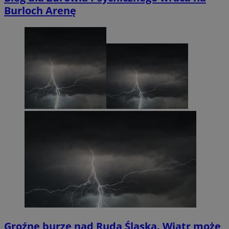
Burloch Arenę
Groźne burze nad Rudą Śląską. Wiatr może