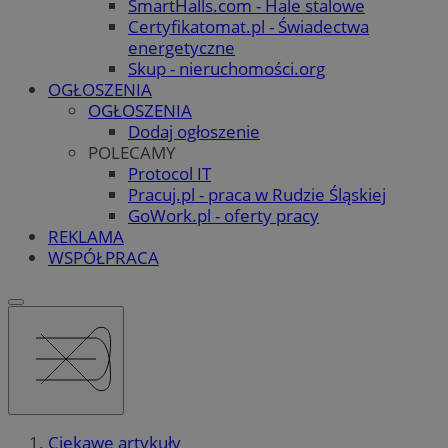
SmartHalls.com - Hale stalowe
Certyfikatomat.pl - Świadectwa
energetyczne
Skup - nieruchomości.org
OGŁOSZENIA
OGŁOSZENIA
Dodaj ogłoszenie
POLECAMY
Protocol IT
Pracuj.pl - praca w Rudzie Śląskiej
GoWork.pl - oferty pracy
REKLAMA
WSPÓŁPRACA
Ciekawe artykuły