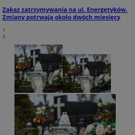
Zakaz zatrzymywania na ul. Energetyków.
Zmiany potrwają około dwóch miesięcy
1
3