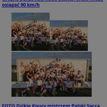
osiągać 90 km/h
FOTO
Dzikie Knury mistrzem Polski Socca