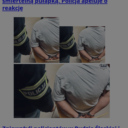
śmiertelną pułapką. Policja apeluje o
reakcję