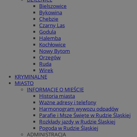
Bielszowice
Bykowina
Chebzie
Czarny Las
Godula
Halemba
Kochłowice
Nowy Bytom
Orzegów
Ruda
Wirek
KRYMINALNE
MIASTO
INFORMACJE O MIEŚCIE
Historia miasta
Ważne adresy i telefony
Harmonogram wywozu odpadów
Parafie i Msze Święte w Rudzie Śląskiej
Rozkłady jazdy w Rudzie Śląskiej
Pogoda w Rudzie Śląskiej
ADMINISTRACJA