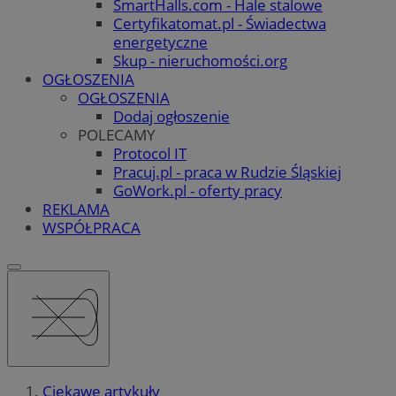
SmartHalls.com - Hale stalowe
Certyfikatomat.pl - Świadectwa
energetyczne
Skup - nieruchomości.org
OGŁOSZENIA
OGŁOSZENIA
Dodaj ogłoszenie
POLECAMY
Protocol IT
Pracuj.pl - praca w Rudzie Śląskiej
GoWork.pl - oferty pracy
REKLAMA
WSPÓŁPRACA
Ciekawe artykuły