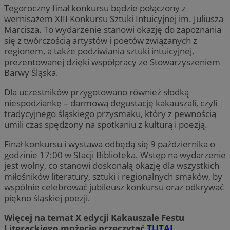
Tegoroczny finał konkursu będzie połączony z
wernisażem XIII Konkursu Sztuki Intuicyjnej im. Juliusza
Marcisza. To wydarzenie stanowi okazję do zapoznania
się z twórczością artystów i poetów związanych z
regionem, a także podziwiania sztuki intuicyjnej,
prezentowanej dzięki współpracy ze Stowarzyszeniem
Barwy Śląska.
Dla uczestników przygotowano również słodką
niespodziankę – darmową degustację kakauszali, czyli
tradycyjnego śląskiego przysmaku, który z pewnością
umili czas spędzony na spotkaniu z kulturą i poezją.
Finał konkursu i wystawa odbędą się 9 października o
godzinie 17:00 w Stacji Biblioteka. Wstęp na wydarzenie
jest wolny, co stanowi doskonałą okazję dla wszystkich
miłośników literatury, sztuki i regionalnych smaków, by
wspólnie celebrować jubileusz konkursu oraz odkrywać
piękno śląskiej poezji.
Więcej na temat X edycji Kakauszale Festu
Literackiego możecie przeczytać
TUTAJ
.