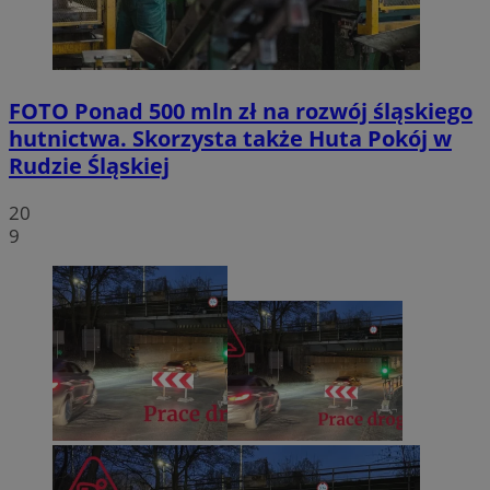
FOTO
Ponad 500 mln zł na rozwój śląskiego
hutnictwa. Skorzysta także Huta Pokój w
Rudzie Śląskiej
20
9