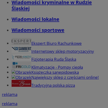
Wiadomości kryminalne w Rudzie
Śląskiej
Wiadomości lokalne
Wiadomości sportowe
Ekspert Biuro Rachunkowe
Internetowy sklep motoryzacyjny
Fizjoterapia Ruda Śląska
Klimatyzacje - Pompy ciepła
Książeczka sanepidowska
Największy sklep z częściami online!
Tradycyjna polska pizza
reklama
reklama