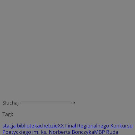
Słuchaj
⏵︎
Tagi:
stacja biblioteka
chebzie
XX Finał Regionalnego Konkursu
Poetyckiego im. ks. Norberta Bonczyka
MBP Ruda