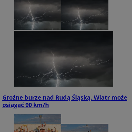
Groźne burze nad Rudą Śląską. Wiatr może
osiągać 90 km/h