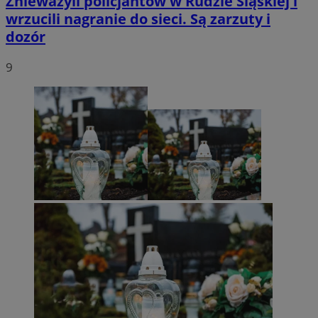
Znieważyli policjantów w Rudzie Śląskiej i
wrzucili nagranie do sieci. Są zarzuty i
dozór
9