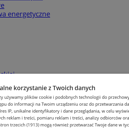
we
twa energetyczne
skiej
lne korzystanie z Twoich danych
rzy używamy plików cookie i podobnych technologii do przechow
ępu do informacji na Twoim urządzeniu oraz do przetwarzania 
dres IP, unikalne identyfikatory i dane przeglądania, w celu wyświ
h reklam i treści, pomiaru reklam i treści, analizy odbiorców or
tron trzecich (1913)
mogą również przetwarzać Twoje dane w tych