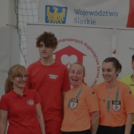
rudaslaska.com.pl
1 rok
Ten plik cookie przechowuje iden
rudaslaska.com.pl
1 rok
Ten plik cookie przechowuje iden
rudaslaska.com.pl
1 rok
Ten plik cookie przechowuje iden
.tiktok.com
1 tydzień 3 dni
Ten plik cookie jest używany do
uwierzytelniania i bezpieczeństw
użytkownicy pozostają zalogowan
zabezpieczone, jak poruszać się 
internetową lub interakcji z jej u
30 minut
Ten plik cookie służy do rozróżn
Cloudflare Inc.
Jest to korzystne dla strony int
.x.com
umożliwia tworzenie ważnych r
korzystania z jej witryny interne
29 minut 59
Ten plik cookie służy do rozróżn
Cloudflare Inc.
sekund
Jest to korzystne dla strony int
.twitter.com
umożliwia tworzenie ważnych r
korzystania z jej witryny interne
Polityce prywatności Google
METADATA
5 miesięcy 4
Ten plik cookie jest używany d
YouTube
tygodnie
zgody użytkownika i wyboru pry
.youtube.com
interakcji z witryną. Rejestruje 
zgody odwiedzającego na różne p
ustawienia prywatności, zapewni
preferencje zostaną uhonorowan
sesjach.
nt
4 tygodnie 2 dni
Ten plik cookie jest używany pr
CookieScript