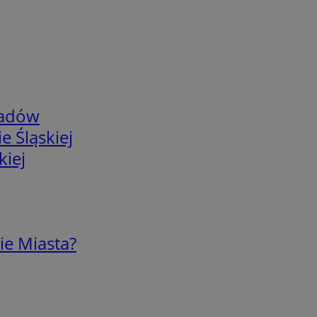
adów
e Śląskiej
kiej
ie Miasta?