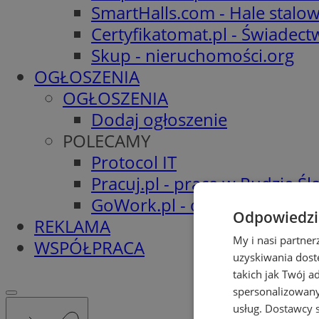
SmartHalls.com - Hale stalo
Certyfikatomat.pl - Świadec
Skup - nieruchomości.org
OGŁOSZENIA
OGŁOSZENIA
Dodaj ogłoszenie
POLECAMY
Protocol IT
Pracuj.pl - praca w Rudzie Ślą
GoWork.pl - oferty pracy
Odpowiedzia
REKLAMA
My i nasi partne
WSPÓŁPRACA
uzyskiwania dost
takich jak Twój a
spersonalizowanyc
usług.
Dostawcy s