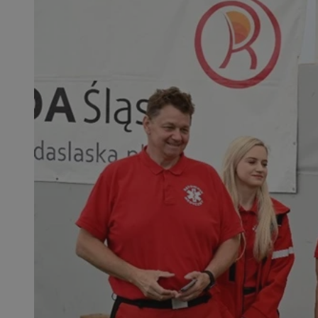
SessID
QeSessID
MvSessID
msToken
__cf_bm
__cf_bm
VISITOR_PRIVACY_
CookieScriptConse