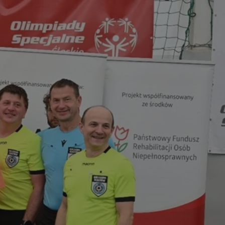
tyfikator sesji.
tyfikator sesji.
tyfikator sesji.
 celów
a, zapewniając, że
i, a ich dane są
przez witrynę
sług.
iania ludzi i botów.
ernetowej, ponieważ
aportów na temat
towej.
iania ludzi i botów.
ernetowej, ponieważ
aportów na temat
towej.
o przechowywania
watności dla ich
dane dotyczące
olityki i
ając, że ich
e w przyszłych
zez usługę Cookie-