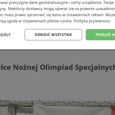
wać precyzyjne dane geolokalizacyjne i cechy urządzenia. Twoje
tryny. Niektórzy dostawcy mogą opierać się na prawnie uzasadnio
ie; masz prawo sprzeciwić się temu w
Ustawieniach reklam
. Może
woją zgodę w
Ustawieniach plików cookie
.
Polityka prywatności
EGÓŁY
ODRZUĆ WSZYSTKIE
PRZEJDŹ 
 Nożnej Olimpiad Specjalnych w Rudzie Ślą
Wydajność
Targetowanie
Funkcjonalność
Ni
Piłce Nożnej Olimpiad Specjalnyc
ezbędne
Wydajność
Targetowanie
Funkcjonalność
Niesklasyfikow
ie umożliwiają korzystanie z podstawowych funkcji strony internetowej, takich jak log
Bez niezbędnych plików cookie nie można prawidłowo korzystać ze strony internetowe
Provider
/
Okres
Opis
Domena
przechowywania