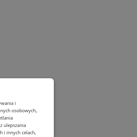
ywania i
danych osobowych,
etlania
az ulepszania
 i innych celach,