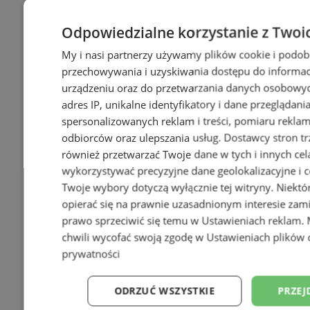
Odpowiedzialne korzystanie z Twoi
My i nasi partnerzy używamy plików cookie i podob
przechowywania i uzyskiwania dostępu do informac
urządzeniu oraz do przetwarzania danych osobowych
adres IP, unikalne identyfikatory i dane przeglądani
spersonalizowanych reklam i treści, pomiaru reklam i
odbiorców oraz ulepszania usług.
Dostawcy stron tr
również przetwarzać Twoje dane w tych i innych cel
wykorzystywać precyzyjne dane geolokalizacyjne i c
Twoje wybory dotyczą wyłącznie tej witryny. Niekt
opierać się na prawnie uzasadnionym interesie zami
prawo sprzeciwić się temu w
Ustawieniach reklam
.
chwili wycofać swoją zgodę w
Ustawieniach plików 
prywatności
ODRZUĆ WSZYSTKIE
PRZEJ