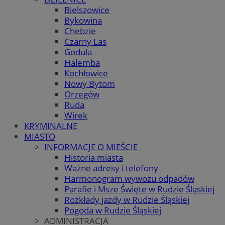
Bielszowice
Bykowina
Chebzie
Czarny Las
Godula
Halemba
Kochłowice
Nowy Bytom
Orzegów
Ruda
Wirek
KRYMINALNE
MIASTO
INFORMACJE O MIEŚCIE
Historia miasta
Ważne adresy i telefony
Harmonogram wywozu odpadów
Parafie i Msze Święte w Rudzie Śląskiej
Rozkłady jazdy w Rudzie Śląskiej
Pogoda w Rudzie Śląskiej
ADMINISTRACJA