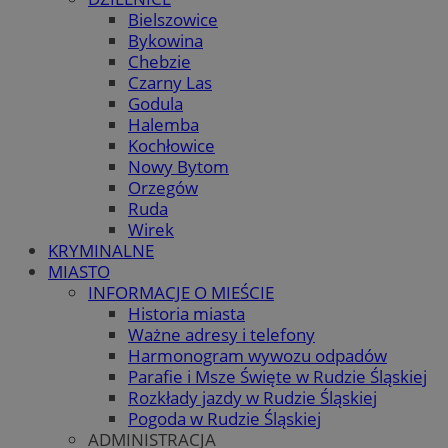
Bielszowice
Bykowina
Chebzie
Czarny Las
Godula
Halemba
Kochłowice
Nowy Bytom
Orzegów
Ruda
Wirek
KRYMINALNE
MIASTO
INFORMACJE O MIEŚCIE
Historia miasta
Ważne adresy i telefony
Harmonogram wywozu odpadów
Parafie i Msze Święte w Rudzie Śląskiej
Rozkłady jazdy w Rudzie Śląskiej
Pogoda w Rudzie Śląskiej
ADMINISTRACJA