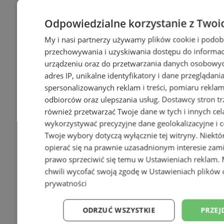
Odpowiedzialne korzystanie z Twoi
My i nasi partnerzy używamy plików cookie i podob
przechowywania i uzyskiwania dostępu do informac
urządzeniu oraz do przetwarzania danych osobowych
adres IP, unikalne identyfikatory i dane przeglądani
spersonalizowanych reklam i treści, pomiaru reklam i
odbiorców oraz ulepszania usług.
Dostawcy stron tr
również przetwarzać Twoje dane w tych i innych cel
wykorzystywać precyzyjne dane geolokalizacyjne i c
Twoje wybory dotyczą wyłącznie tej witryny. Niekt
opierać się na prawnie uzasadnionym interesie zami
prawo sprzeciwić się temu w
Ustawieniach reklam
.
chwili wycofać swoją zgodę w
Ustawieniach plików 
prywatności
ODRZUĆ WSZYSTKIE
PRZEJ