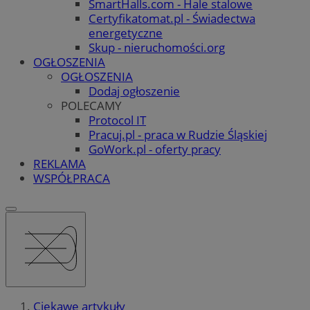
SmartHalls.com - Hale stalowe
Certyfikatomat.pl - Świadectwa
energetyczne
Skup - nieruchomości.org
OGŁOSZENIA
OGŁOSZENIA
Dodaj ogłoszenie
POLECAMY
Protocol IT
Pracuj.pl - praca w Rudzie Śląskiej
GoWork.pl - oferty pracy
REKLAMA
WSPÓŁPRACA
Ciekawe artykuły