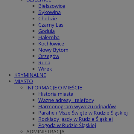
Bielszowice
Bykowina
Chebzie
Czarny Las
Godula
Halemba
Kochłowice
Nowy Bytom
Orzegów
Ruda
Wirek
KRYMINALNE
MIASTO
INFORMACJE O MIEŚCIE
Historia miasta
Ważne adresy i telefony
Harmonogram wywozu odpadów
Parafie i Msze Święte w Rudzie Śląskiej
Rozkłady jazdy w Rudzie Śląskiej
Pogoda w Rudzie Śląskiej
ADMINISTRACJA