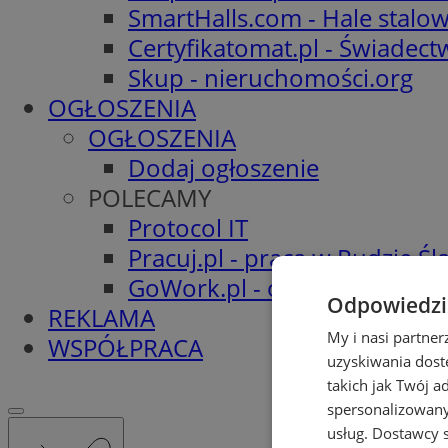
SmartHalls.com - Hale stalo
Certyfikatomat.pl - Świadec
Skup - nieruchomości.org
OGŁOSZENIA
OGŁOSZENIA
Dodaj ogłoszenie
POLECAMY
Protocol IT
Pracuj.pl - praca w Rudzie Ślą
GoWork.pl - oferty pracy
Odpowiedzia
REKLAMA
My i nasi partne
WSPÓŁPRACA
uzyskiwania dost
takich jak Twój a
spersonalizowanyc
usług.
Dostawcy s