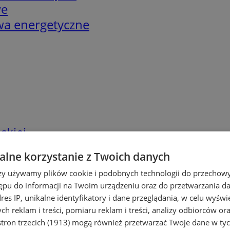
we
twa energetyczne
skiej
lne korzystanie z Twoich danych
rzy używamy plików cookie i podobnych technologii do przechow
ępu do informacji na Twoim urządzeniu oraz do przetwarzania 
dres IP, unikalne identyfikatory i dane przeglądania, w celu wyświ
h reklam i treści, pomiaru reklam i treści, analizy odbiorców or
tron trzecich (1913)
mogą również przetwarzać Twoje dane w tych