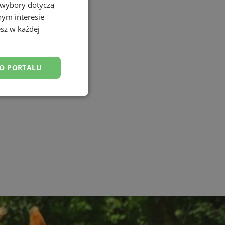
 wybory dotyczą
nym interesie
sz w każdej
DO PORTALU
esklasyfikowane
ane
owanie użytkownika i
j.