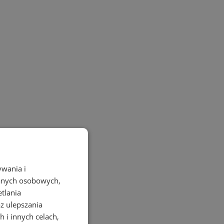
ywania i
danych osobowych,
etlania
az ulepszania
 i innych celach,