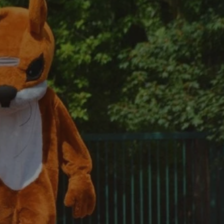
tyfikator sesji.
tyfikator sesji.
tyfikator sesji.
 celów
a, zapewniając, że
i, a ich dane są
przez witrynę
sług.
iania ludzi i botów.
ernetowej, ponieważ
aportów na temat
towej.
iania ludzi i botów.
ernetowej, ponieważ
aportów na temat
towej.
o przechowywania
watności dla ich
dane dotyczące
olityki i
ając, że ich
e w przyszłych
zez usługę Cookie-