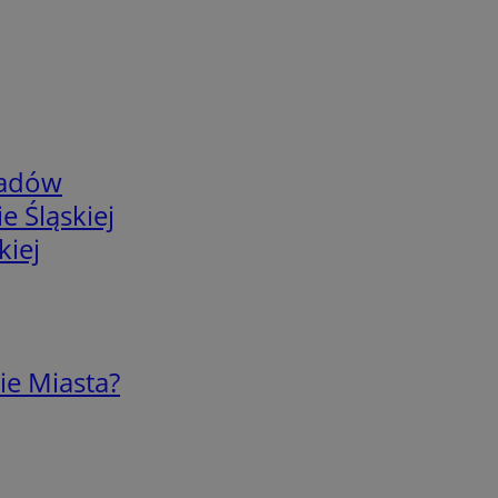
adów
e Śląskiej
kiej
ie Miasta?