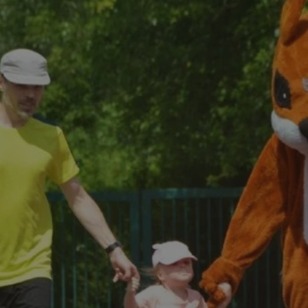
rudaslaska.com.pl
1 rok
Ten plik cookie przechowuje iden
rudaslaska.com.pl
1 rok
Ten plik cookie przechowuje iden
rudaslaska.com.pl
1 rok
Ten plik cookie przechowuje iden
.tiktok.com
1 tydzień 3 dni
Ten plik cookie jest używany do
uwierzytelniania i bezpieczeństw
użytkownicy pozostają zalogowan
zabezpieczone, jak poruszać się 
internetową lub interakcji z jej u
30 minut
Ten plik cookie służy do rozróżn
Cloudflare Inc.
Jest to korzystne dla strony int
.x.com
umożliwia tworzenie ważnych r
korzystania z jej witryny interne
29 minut 59
Ten plik cookie służy do rozróżn
Cloudflare Inc.
sekund
Jest to korzystne dla strony int
.twitter.com
umożliwia tworzenie ważnych r
korzystania z jej witryny interne
Polityce prywatności Google
METADATA
5 miesięcy 4
Ten plik cookie jest używany d
YouTube
tygodnie
zgody użytkownika i wyboru pry
.youtube.com
interakcji z witryną. Rejestruje 
zgody odwiedzającego na różne p
ustawienia prywatności, zapewni
preferencje zostaną uhonorowan
sesjach.
nt
4 tygodnie 2 dni
Ten plik cookie jest używany pr
CookieScript