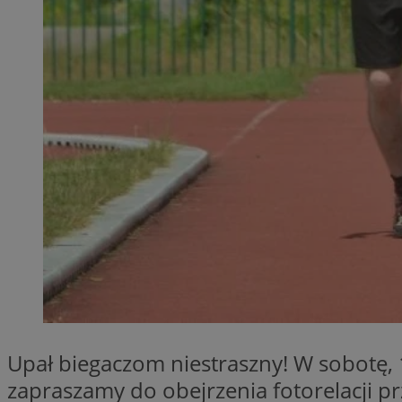
Provider
Nazwa
Domena
Nazwa
Nazwa
ttwid
.tiktok.c
_clsk
_fbp
FCCDCF
MR
_ga
MUID
Upał biegaczom niestraszny! W sobotę, 1
SM
_ga_ES69V3SCKQ
zapraszamy do obejrzenia fotorelacji p