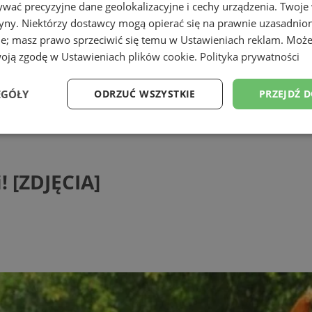
wać precyzyjne dane geolokalizacyjne i cechy urządzenia. Twoje
tryny. Niektórzy dostawcy mogą opierać się na prawnie uzasadnio
ie; masz prawo sprzeciwić się temu w
Ustawieniach reklam
. Może
woją zgodę w
Ustawieniach plików cookie
.
Polityka prywatności
EGÓŁY
ODRZUĆ WSZYSTKIE
PRZEJDŹ 
JĘCIA]
Wydajność
Targetowanie
Funkcjonalność
Ni
! [ZDJĘCIA]
ezbędne
Wydajność
Targetowanie
Funkcjonalność
Niesklasyfikow
ie umożliwiają korzystanie z podstawowych funkcji strony internetowej, takich jak log
Bez niezbędnych plików cookie nie można prawidłowo korzystać ze strony internetowe
Provider
/
Okres
Opis
Domena
przechowywania