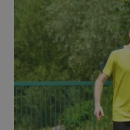
SessID
QeSessID
MvSessID
msToken
__cf_bm
__cf_bm
VISITOR_PRIVACY_
CookieScriptConse