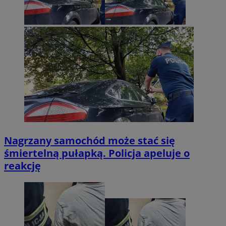
Nagrzany samochód może stać się
śmiertelną pułapką. Policja apeluje o
reakcję