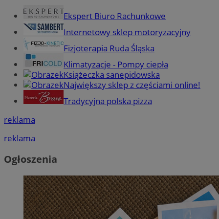
Ekspert Biuro Rachunkowe
Internetowy sklep motoryzacyjny
Fizjoterapia Ruda Śląska
Klimatyzacje - Pompy ciepła
Książeczka sanepidowska
Największy sklep z częściami online!
Tradycyjna polska pizza
reklama
reklama
Ogłoszenia