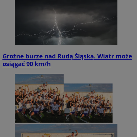
Groźne burze nad Rudą Śląską. Wiatr może
osiągać 90 km/h