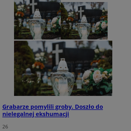
Grabarze pomylili groby. Doszło do
nielegalnej ekshumacji
26