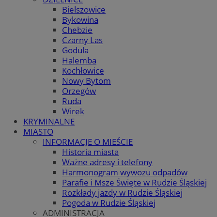
Bielszowice
Bykowina
Chebzie
Czarny Las
Godula
Halemba
Kochłowice
Nowy Bytom
Orzegów
Ruda
Wirek
KRYMINALNE
MIASTO
INFORMACJE O MIEŚCIE
Historia miasta
Ważne adresy i telefony
Harmonogram wywozu odpadów
Parafie i Msze Święte w Rudzie Śląskiej
Rozkłady jazdy w Rudzie Śląskiej
Pogoda w Rudzie Śląskiej
ADMINISTRACJA