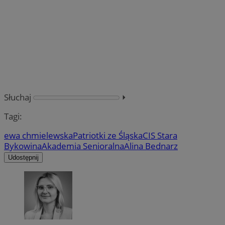
Słuchaj
⏵︎
Tagi:
ewa chmielewska
Patriotki ze Śląska
CIS Stara
Bykowina
Akademia Senioralna
Alina Bednarz
Udostępnij