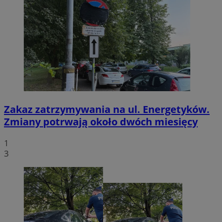
Zakaz zatrzymywania na ul. Energetyków.
Zmiany potrwają około dwóch miesięcy
1
3