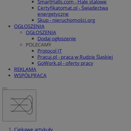
SmartHalls.com - Hale stalowe
Certyfikatomat.pl - Świadectwa
energetyczne
Skup - nieruchomości.org
OGŁOSZENIA
OGŁOSZENIA
Dodaj ogłoszenie
POLECAMY
Protocol IT
Pracuj.pl - praca w Rudzie Śląskiej
GoWork.pl - oferty pracy
REKLAMA
WSPÓŁPRACA
Ciekawe artykuły