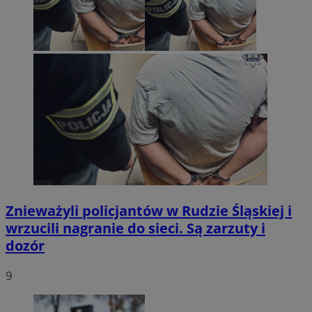
Znieważyli policjantów w Rudzie Śląskiej i
wrzucili nagranie do sieci. Są zarzuty i
dozór
9