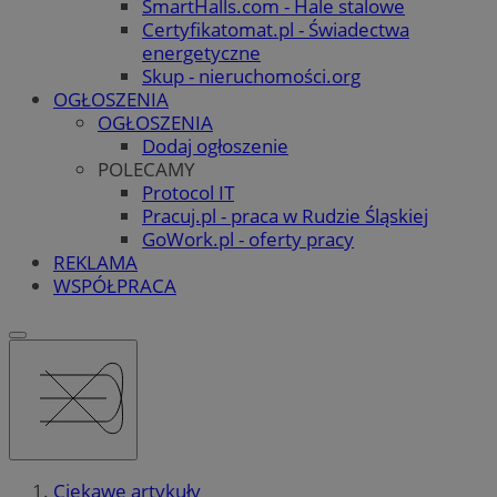
SmartHalls.com - Hale stalowe
Certyfikatomat.pl - Świadectwa
energetyczne
Skup - nieruchomości.org
OGŁOSZENIA
OGŁOSZENIA
Dodaj ogłoszenie
POLECAMY
Protocol IT
Pracuj.pl - praca w Rudzie Śląskiej
GoWork.pl - oferty pracy
REKLAMA
WSPÓŁPRACA
Ciekawe artykuły