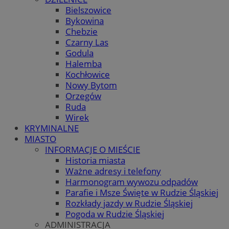
Bielszowice
Bykowina
Chebzie
Czarny Las
Godula
Halemba
Kochłowice
Nowy Bytom
Orzegów
Ruda
Wirek
KRYMINALNE
MIASTO
INFORMACJE O MIEŚCIE
Historia miasta
Ważne adresy i telefony
Harmonogram wywozu odpadów
Parafie i Msze Święte w Rudzie Śląskiej
Rozkłady jazdy w Rudzie Śląskiej
Pogoda w Rudzie Śląskiej
ADMINISTRACJA