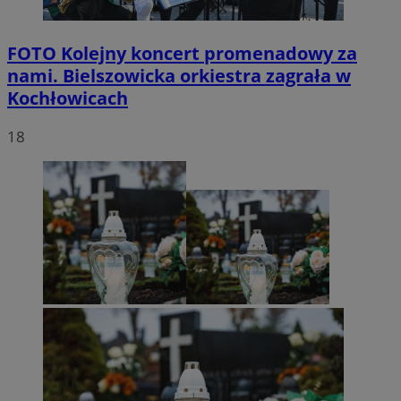
FOTO
Kolejny koncert promenadowy za
nami. Bielszowicka orkiestra zagrała w
Kochłowicach
18