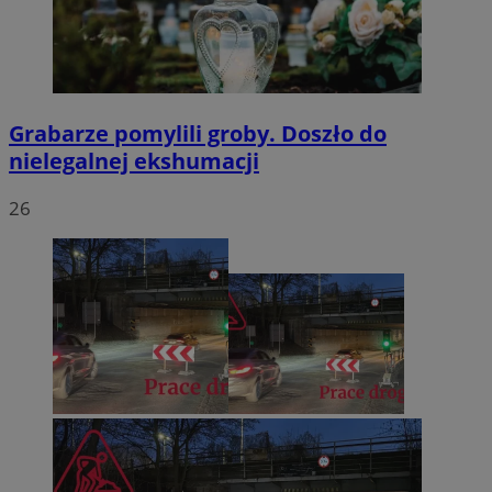
Grabarze pomylili groby. Doszło do
nielegalnej ekshumacji
26