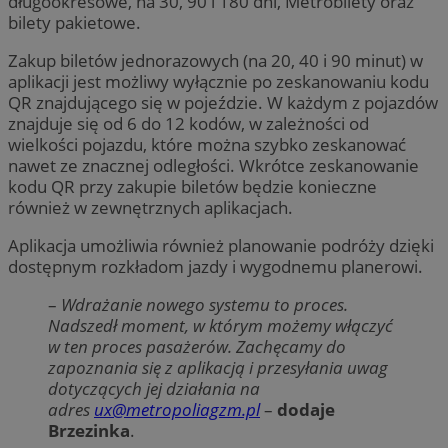
długookresowe, na 30, 90 i 180 dni, Metrobilety oraz
bilety pakietowe.
Zakup biletów jednorazowych (na 20, 40 i 90 minut) w
aplikacji jest możliwy wyłącznie po zeskanowaniu kodu
QR znajdującego się w pojeździe. W każdym z pojazdów
znajduje się od 6 do 12 kodów, w zależności od
wielkości pojazdu, które można szybko zeskanować
nawet ze znacznej odległości. Wkrótce zeskanowanie
kodu QR przy zakupie biletów będzie konieczne
również w zewnętrznych aplikacjach.
Aplikacja umożliwia również planowanie podróży dzięki
dostępnym rozkładom jazdy i wygodnemu planerowi.
–
Wdrażanie nowego systemu to proces.
Nadszedł moment, w którym możemy włączyć
w ten proces pasażerów. Zachęcamy do
zapoznania się z aplikacją i przesyłania uwag
dotyczących jej działania na
adres
ux@metropoliagzm.pl
–
dodaje
Brzezinka
.