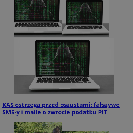
KAS ostrzega przed oszustami: fałszywe
SMS-y i maile o zwrocie podatku PIT