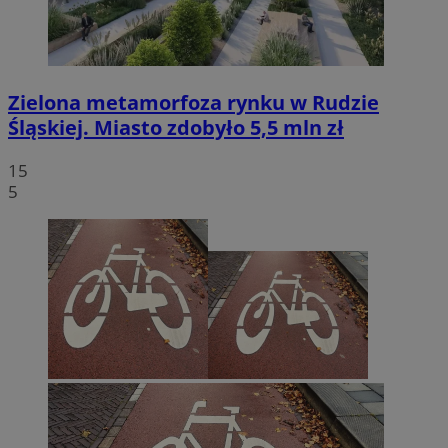
Zielona metamorfoza rynku w Rudzie
Śląskiej. Miasto zdobyło 5,5 mln zł
15
5