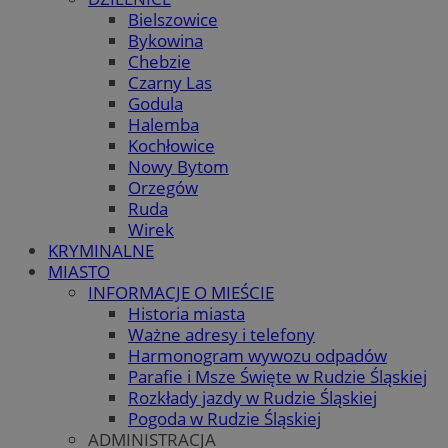
Bielszowice
Bykowina
Chebzie
Czarny Las
Godula
Halemba
Kochłowice
Nowy Bytom
Orzegów
Ruda
Wirek
KRYMINALNE
MIASTO
INFORMACJE O MIEŚCIE
Historia miasta
Ważne adresy i telefony
Harmonogram wywozu odpadów
Parafie i Msze Święte w Rudzie Śląskiej
Rozkłady jazdy w Rudzie Śląskiej
Pogoda w Rudzie Śląskiej
ADMINISTRACJA