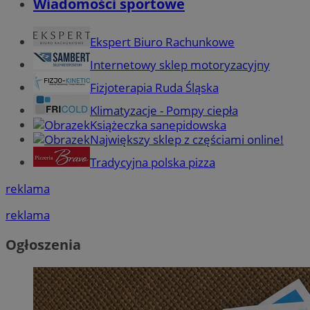
Wiadomości sportowe
Ekspert Biuro Rachunkowe
Internetowy sklep motoryzacyjny
Fizjoterapia Ruda Śląska
Klimatyzacje - Pompy ciepła
Książeczka sanepidowska
Największy sklep z częściami online!
Tradycyjna polska pizza
reklama
reklama
Ogłoszenia