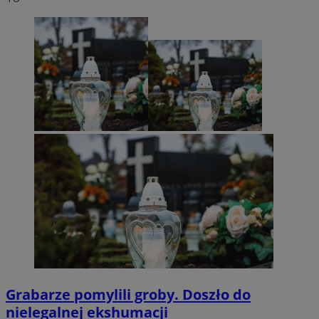
Grabarze pomylili groby. Doszło do
nielegalnej ekshumacji