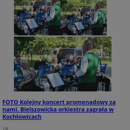
FOTO
Kolejny koncert promenadowy za
nami. Bielszowicka orkiestra zagrała w
Kochłowicach
18