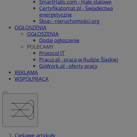
SmartHalls.com - Hale stalowe
Certyfikatomat.pl - Świadectwa
energetyczne
Skup - nieruchomości.org
OGŁOSZENIA
OGŁOSZENIA
Dodaj ogłoszenie
POLECAMY
Protocol IT
Pracuj.pl - praca w Rudzie Śląskiej
GoWork.pl - oferty pracy
REKLAMA
WSPÓŁPRACA
Ciekawe artykuły