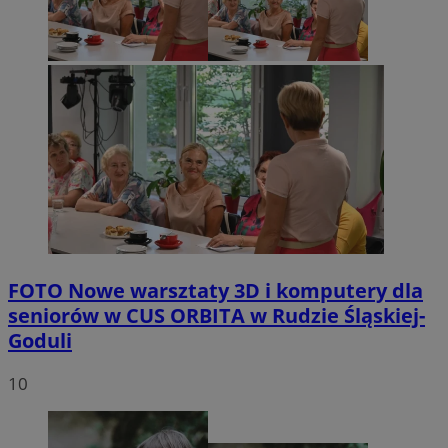
FOTO
Nowe warsztaty 3D i komputery dla
seniorów w CUS ORBITA w Rudzie Śląskiej-
Goduli
10