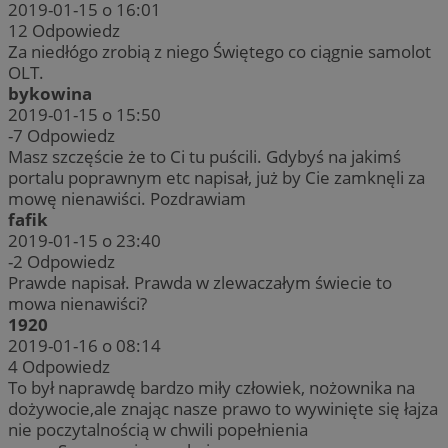
2019-01-15 o 16:01
12
Odpowiedz
Za niedłógo zrobią z niego Świętego co ciągnie samolot
OLT.
bykowina
2019-01-15 o 15:50
-7
Odpowiedz
Masz szczęście że to Ci tu puścili. Gdybyś na jakimś
portalu poprawnym etc napisał, już by Cie zamknęli za
mowę nienawiści. Pozdrawiam
fafik
2019-01-15 o 23:40
-2
Odpowiedz
Prawde napisał. Prawda w zlewaczałym świecie to
mowa nienawiści?
1920
2019-01-16 o 08:14
4
Odpowiedz
To był naprawdę bardzo miły człowiek, nożownika na
dożywocie,ale znając nasze prawo to wywinięte się łajza
nie poczytalnością w chwili popełnienia