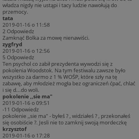
władza nigdy nie ustąpi i tacy ludzie nawołują do
przemocy.
tata
2019-01-16 o 11:58
2
Odpowiedz
Zamknąć Bolka za mowę nienawiści.
zygfryd
2019-01-16 o 12:56
5
Odpowiedz
Ten psychol co zabił prezydenta wywodzi się z
pokolenia Woodstok. Na tym festiwalu zawsze było
wszystko za darmo z 1 % WOŚP, które szły na tę
zabawę, aby młodzież mogła bez ograniczeń ćpać, chlać
i się d...do woli.
pokolenie ,,sie ma"
2019-01-16 o 09:51
-11
Odpowiedz
pokolenie ,,sie ma" - byłeś ? , widziałeś ? , przekonałeś
się osobiście ?. Jesli nie to zamknij swoją mordeczkę
krzysztof
2019-01-16 o 17:28