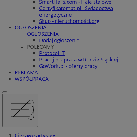
SmartHalls.com - Hale stalowe
Certyfikatomat.pl - Świadectwa
energetyczne
Skup - nieruchomości.org
OGŁOSZENIA
OGŁOSZENIA
Dodaj ogłoszenie
POLECAMY
Protocol IT
Pracuj.pl - praca w Rudzie Śląskiej
GoWork.pl - oferty pracy
REKLAMA
WSPÓŁPRACA
Ciekawe artykuły