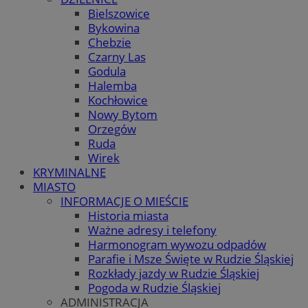
Bielszowice
Bykowina
Chebzie
Czarny Las
Godula
Halemba
Kochłowice
Nowy Bytom
Orzegów
Ruda
Wirek
KRYMINALNE
MIASTO
INFORMACJE O MIEŚCIE
Historia miasta
Ważne adresy i telefony
Harmonogram wywozu odpadów
Parafie i Msze Święte w Rudzie Śląskiej
Rozkłady jazdy w Rudzie Śląskiej
Pogoda w Rudzie Śląskiej
ADMINISTRACJA