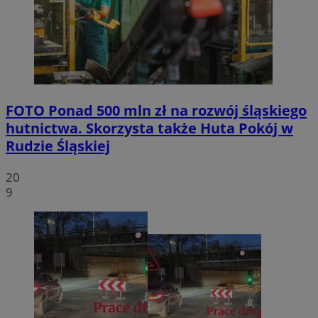
FOTO
Ponad 500 mln zł na rozwój śląskiego
hutnictwa. Skorzysta także Huta Pokój w
Rudzie Śląskiej
20
9