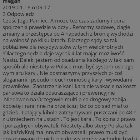
megan
2019-01-16 o 09:17
2
Odpowiedz
Cześć Jego Pamiec. A może tez czas zadumy i pora
spojrzenia prawdzie w oczy . Reformy sądowe, ciagle
zmiany a przestępca po 4 napadach z bronią wychodzi
na wolność po kilku latach. Dlaczego sądy sa tak
pobłażliwe dla recydywistów w tym wielokrotnych
!Dlaczego sędzia daje wyrok 4 lat mając możliwość.
Nastu. Daleki jestem od osadzania każdego w taki sam
sposób ale niestety w Polsce musi być system ostrego
wymiaru kary . Nie odstraszymy przyszłych p- coś
sloganami i pseudo nieuchronnością kary i wywodami
prawników . Zaostrzenie kar i kara nie wakacje na koszt
państwa to działa odstraszająco i prewencyjnie
.Niedawno na Orzegowie multi p-ca drogowy zabija
kobietę i rani inne na przejściu ; bo co bo sad miał to
gdzieś . Latający kibole zatrzymywani puszczani po 48 h
z uśmiechem na ustach . To jest kara . To kpina z prawa
i porządnych obywateli. Niestety albo stery Polska tak
jak każdyKraj ma innych obywateli i prawo musi być
dostosowane do nich, nie do systemów zachodnich gdzi