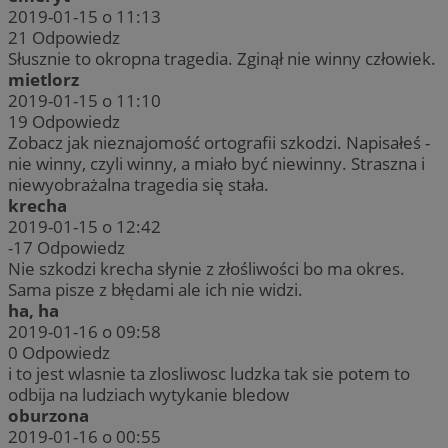
2019-01-15 o 11:13
21
Odpowiedz
Słusznie to okropna tragedia. Zginął nie winny człowiek.
mietlorz
2019-01-15 o 11:10
19
Odpowiedz
Zobacz jak nieznajomość ortografii szkodzi. Napisałeś -
nie winny, czyli winny, a miało być niewinny. Straszna i
niewyobrażalna tragedia się stała.
krecha
2019-01-15 o 12:42
-17
Odpowiedz
Nie szkodzi krecha słynie z złośliwości bo ma okres.
Sama pisze z błędami ale ich nie widzi.
ha, ha
2019-01-16 o 09:58
0
Odpowiedz
i to jest wlasnie ta zlosliwosc ludzka tak sie potem to
odbija na ludziach wytykanie bledow
oburzona
2019-01-16 o 00:55