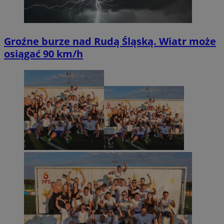
Groźne burze nad Rudą Śląską. Wiatr może
osiągać 90 km/h