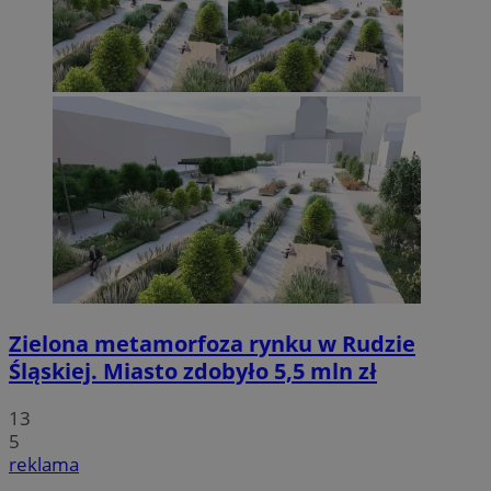
Zielona metamorfoza rynku w Rudzie
Śląskiej. Miasto zdobyło 5,5 mln zł
13
5
reklama