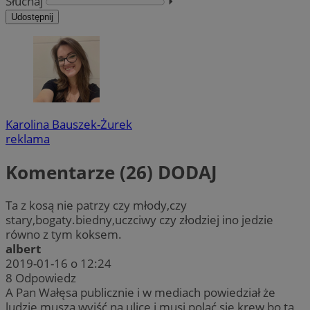
Słuchaj
⏵︎
Udostępnij
Karolina Bauszek-Żurek
reklama
Komentarze (26)
DODAJ
Ta z kosą nie patrzy czy młody,czy
stary,bogaty.biedny,uczciwy czy złodziej ino jedzie
równo z tym koksem.
albert
2019-01-16 o 12:24
8
Odpowiedz
A Pan Wałęsa publicznie i w mediach powiedział że
ludzie muszą wyjść na ulice i musi polać się krew bo ta