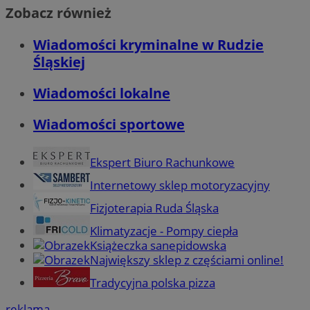
Zobacz również
Wiadomości kryminalne w Rudzie
Śląskiej
Wiadomości lokalne
Wiadomości sportowe
Ekspert Biuro Rachunkowe
Internetowy sklep motoryzacyjny
Fizjoterapia Ruda Śląska
Klimatyzacje - Pompy ciepła
Książeczka sanepidowska
Największy sklep z częściami online!
Tradycyjna polska pizza
reklama