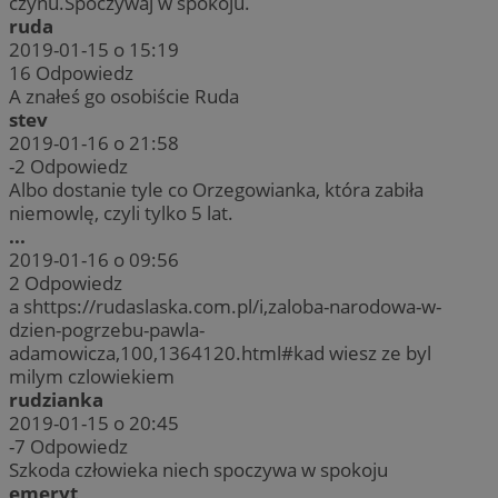
czynu.Spoczywaj w spokoju.
ruda
2019-01-15 o 15:19
16
Odpowiedz
A znałeś go osobiście Ruda
stev
2019-01-16 o 21:58
-2
Odpowiedz
Albo dostanie tyle co Orzegowianka, która zabiła
niemowlę, czyli tylko 5 lat.
...
2019-01-16 o 09:56
2
Odpowiedz
a shttps://rudaslaska.com.pl/i,zaloba-narodowa-w-
dzien-pogrzebu-pawla-
adamowicza,100,1364120.html#kad wiesz ze byl
milym czlowiekiem
rudzianka
2019-01-15 o 20:45
-7
Odpowiedz
Szkoda człowieka niech spoczywa w spokoju
emeryt