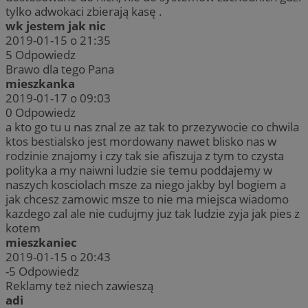
tylko adwokaci zbierają kasę .
wk jestem jak nic
2019-01-15 o 21:35
5
Odpowiedz
Brawo dla tego Pana
mieszkanka
2019-01-17 o 09:03
0
Odpowiedz
a kto go tu u nas znal ze az tak to przezywocie co chwila
ktos bestialsko jest mordowany nawet blisko nas w
rodzinie znajomy i czy tak sie afiszuja z tym to czysta
polityka a my naiwni ludzie sie temu poddajemy w
naszych kosciolach msze za niego jakby byl bogiem a
jak chcesz zamowic msze to nie ma miejsca wiadomo
kazdego zal ale nie cudujmy juz tak ludzie zyja jak pies z
kotem
mieszkaniec
2019-01-15 o 20:43
-5
Odpowiedz
Reklamy też niech zawieszą
adi