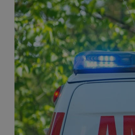
SessID
QeSessID
MvSessID
msToken
__cf_bm
__cf_bm
VISITOR_PRIVACY_
CookieScriptConse