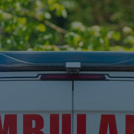
rudaslaska.com.pl
1 rok
Ten plik cookie przechowuje iden
rudaslaska.com.pl
1 rok
Ten plik cookie przechowuje iden
rudaslaska.com.pl
1 rok
Ten plik cookie przechowuje iden
.tiktok.com
1 tydzień 3 dni
Ten plik cookie jest używany do
uwierzytelniania i bezpieczeństw
użytkownicy pozostają zalogowan
zabezpieczone, jak poruszać się 
internetową lub interakcji z jej u
30 minut
Ten plik cookie służy do rozróżn
Cloudflare Inc.
Jest to korzystne dla strony int
.x.com
umożliwia tworzenie ważnych r
korzystania z jej witryny interne
29 minut 59
Ten plik cookie służy do rozróżn
Cloudflare Inc.
sekund
Jest to korzystne dla strony int
.twitter.com
umożliwia tworzenie ważnych r
korzystania z jej witryny interne
Polityce prywatności Google
METADATA
5 miesięcy 4
Ten plik cookie jest używany d
YouTube
tygodnie
zgody użytkownika i wyboru pry
.youtube.com
interakcji z witryną. Rejestruje 
zgody odwiedzającego na różne p
ustawienia prywatności, zapewni
preferencje zostaną uhonorowan
sesjach.
nt
4 tygodnie 2 dni
Ten plik cookie jest używany pr
CookieScript