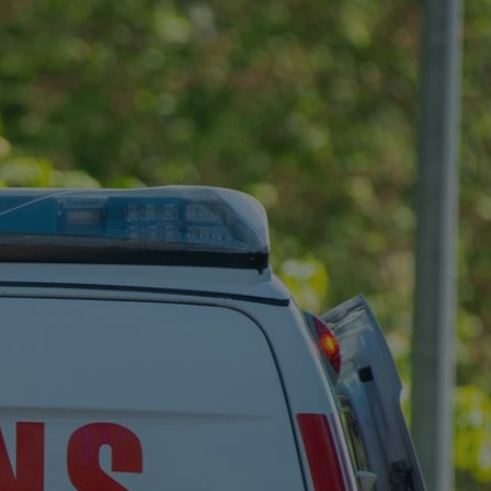
tyfikator sesji.
tyfikator sesji.
tyfikator sesji.
 celów
a, zapewniając, że
i, a ich dane są
przez witrynę
sług.
iania ludzi i botów.
ernetowej, ponieważ
aportów na temat
towej.
iania ludzi i botów.
ernetowej, ponieważ
aportów na temat
towej.
o przechowywania
watności dla ich
dane dotyczące
olityki i
ając, że ich
e w przyszłych
zez usługę Cookie-