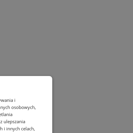
ywania i
danych osobowych,
etlania
az ulepszania
 i innych celach,