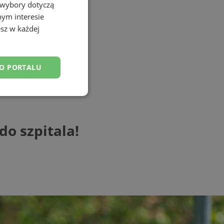
 wybory dotyczą
nym interesie
sz w każdej
DO PORTALU
esklasyfikowane
do szpitala!
ane
owanie użytkownika i
j.