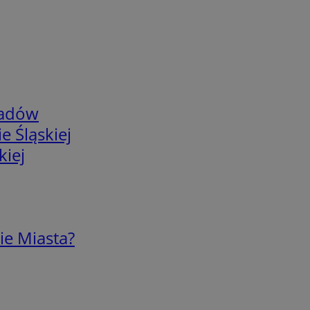
adów
e Śląskiej
kiej
ie Miasta?