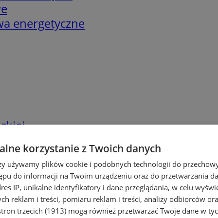
we
twa energetyczne
skiej
lne korzystanie z Twoich danych
rzy używamy plików cookie i podobnych technologii do przechow
ępu do informacji na Twoim urządzeniu oraz do przetwarzania 
dres IP, unikalne identyfikatory i dane przeglądania, w celu wyświ
h reklam i treści, pomiaru reklam i treści, analizy odbiorców or
tron trzecich (1913)
mogą również przetwarzać Twoje dane w tych