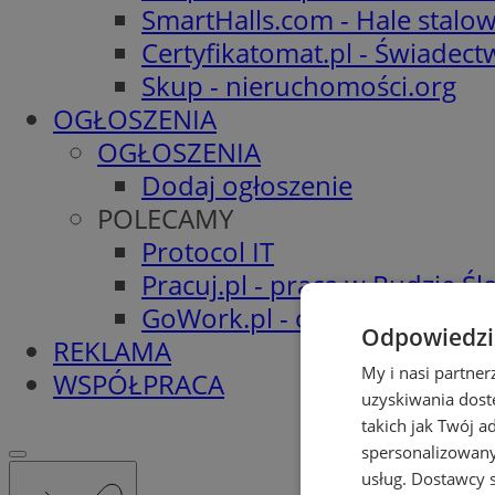
SmartHalls.com - Hale stalo
Certyfikatomat.pl - Świadec
Skup - nieruchomości.org
OGŁOSZENIA
OGŁOSZENIA
Dodaj ogłoszenie
POLECAMY
Protocol IT
Pracuj.pl - praca w Rudzie Ślą
GoWork.pl - oferty pracy
Odpowiedzia
REKLAMA
My i nasi partne
WSPÓŁPRACA
uzyskiwania dost
takich jak Twój a
spersonalizowanyc
usług.
Dostawcy s