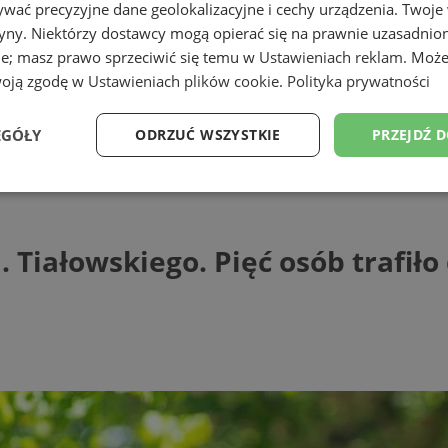
wać precyzyjne dane geolokalizacyjne i cechy urządzenia. Twoje
tryny. Niektórzy dostawcy mogą opierać się na prawnie uzasadnio
ie; masz prawo sprzeciwić się temu w
Ustawieniach reklam
. Może
woją zgodę w
Ustawieniach plików cookie
.
Polityka prywatności
ąskiej
EGÓŁY
ODRZUĆ WSZYSTKIE
PRZEJDŹ 
owskiego. Pięć osób trafiło do szpitala!
Wydajność
Targetowanie
Funkcjonalność
Ni
 Tiałowskiego. Pięć osób trafiło 
ezbędne
Wydajność
Targetowanie
Funkcjonalność
Niesklasyfikow
ie umożliwiają korzystanie z podstawowych funkcji strony internetowej, takich jak log
Bez niezbędnych plików cookie nie można prawidłowo korzystać ze strony internetowe
Provider
/
Okres
Opis
Domena
przechowywania