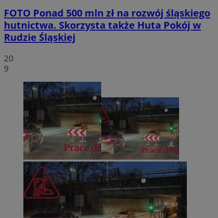
FOTO
Ponad 500 mln zł na rozwój śląskiego
hutnictwa. Skorzysta także Huta Pokój w
Rudzie Śląskiej
20
9