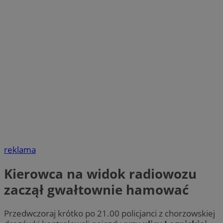
reklama
Kierowca na widok radiowozu
zaczął gwałtownie hamować
Przedwczoraj krótko po 21.00 policjanci z chorzowskiej