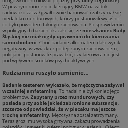
drogówki kontrolowali pojazdy przy
ulicy Legnickiej
.
W pewnym momencie kierujący BMW na widok
radiowozu zaczął gwałtownie hamować i zatrzymał się
niedaleko mundurowych, którzy postanowili wyjaśnić,
co było powodem takiego zachowania. Po sprawdzeniu
w policyjnych bazach okazało się, że
mieszkaniec Rudy
Śląskiej nie miał nigdy uprawnień do kierowania
samochodami
. Choć badanie alkomatem dało wynik
negatywny, w związku z podejrzanym zachowaniem,
policjanci postanowili sprawdzić, czy kierowca nie jest
pod wpływem środków psychoaktywnych.
Rudzianina ruszyło sumienie…
Badanie testerem wykazało, że mężczyzna zażywał
wcześniej amfetaminę
. To nadal nie był koniec jego
problemów.
Zapytany przez mundurowych, czy
posiada przy sobie jakieś zabronione substancje,
szczerze odpowiedział, że w plecaku ma jeszcze
trochę amfetaminy.
Mężczyzna został zatrzymany.
Teraz grozi mu wysoka grzywna, zakazu prowadzenia
pojazdów i nawet kilkuletni pobyt w więzieniu. O jego