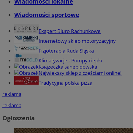
Wiadomości lokalne
Wiadomości sportowe
Ekspert Biuro Rachunkowe
Internetowy sklep motoryzacyjny
Fizjoterapia Ruda Śląska
Klimatyzacje - Pompy ciepła
Książeczka sanepidowska
Największy sklep z częściami online!
Tradycyjna polska pizza
reklama
reklama
Ogłoszenia