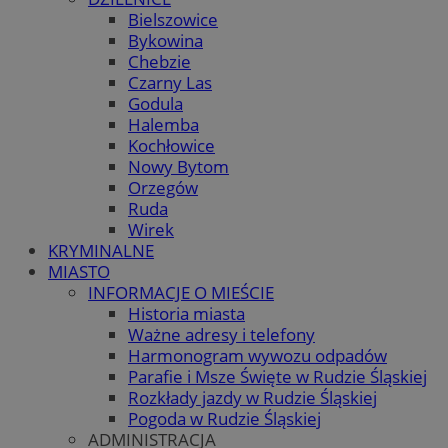
Bielszowice
Bykowina
Chebzie
Czarny Las
Godula
Halemba
Kochłowice
Nowy Bytom
Orzegów
Ruda
Wirek
KRYMINALNE
MIASTO
INFORMACJE O MIEŚCIE
Historia miasta
Ważne adresy i telefony
Harmonogram wywozu odpadów
Parafie i Msze Święte w Rudzie Śląskiej
Rozkłady jazdy w Rudzie Śląskiej
Pogoda w Rudzie Śląskiej
ADMINISTRACJA