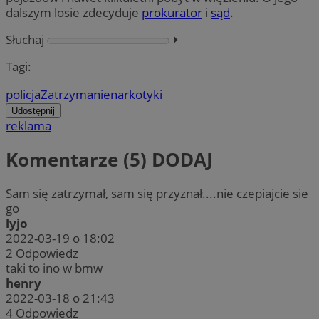
dalszym losie zdecyduje
prokurator
i
sąd
.
Słuchaj
⏵︎
Tagi:
policja
Zatrzymanie
narkotyki
Udostępnij
reklama
Komentarze (5)
DODAJ
Sam się zatrzymał, sam się przyznał....nie czepiajcie sie
go
lyjo
2022-03-19 o 18:02
2
Odpowiedz
taki to ino w bmw
henry
2022-03-18 o 21:43
4
Odpowiedz