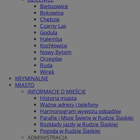
Bielszowice
Bykowina
Chebzie
Czarny Las
Godula
Halemba
Kochłowice
Nowy Bytom
Orzegów
Ruda
Wirek
KRYMINALNE
MIASTO
INFORMACJE O MIEŚCIE
Historia miasta
Ważne adresy i telefony
Harmonogram wywozu odpadów
Parafie i Msze Święte w Rudzie Śląskiej
Rozkłady jazdy w Rudzie Śląskiej
Pogoda w Rudzie Śląskiej
ADMINISTRACJA