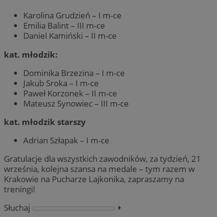
Karolina Grudzień – I m-ce
Emilia Balint – III m-ce
Daniel Kamiński – II m-ce
kat. młodzik:
Dominika Brzezina – I m-ce
Jakub Sroka – I m-ce
Paweł Korzonek – II m-ce
Mateusz Synowiec – III m-ce
kat. młodzik starszy
Adrian Szłapak – I m-ce
Gratulacje dla wszystkich zawodników, za tydzień, 21
września, kolejna szansa na medale – tym razem w
Krakowie na Pucharze Lajkonika, zapraszamy na
treningi!
Słuchaj
⏵︎