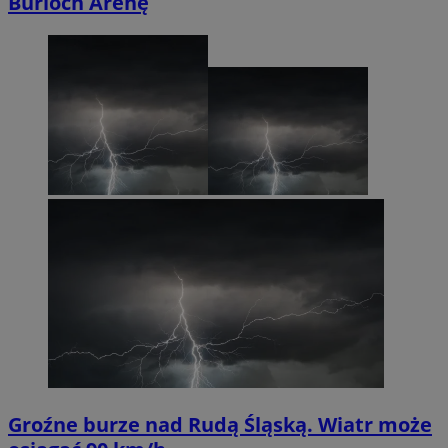
Burloch Arenę
Groźne burze nad Rudą Śląską. Wiatr może