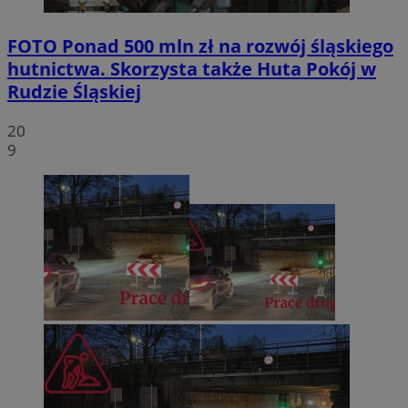
FOTO
Ponad 500 mln zł na rozwój śląskiego
hutnictwa. Skorzysta także Huta Pokój w
Rudzie Śląskiej
20
9