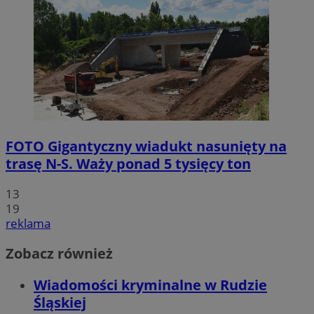
FOTO
Gigantyczny wiadukt nasunięty na
trasę N-S. Waży ponad 5 tysięcy ton
13
19
reklama
Zobacz również
Wiadomości kryminalne w Rudzie
Śląskiej