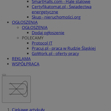
SmartHalls.com - Hale stalowe
Certyfikatomat.pl - Świadectwa
energetyczne
Skup - nieruchomości.org
OGŁOSZENIA
OGŁOSZENIA
Dodaj ogłoszenie
POLECAMY
Protocol IT
Pracuj.pl - praca w Rudzie Śląskiej
GoWork.pl - oferty pracy
REKLAMA
WSPÓŁPRACA
Ciekawe artykuły