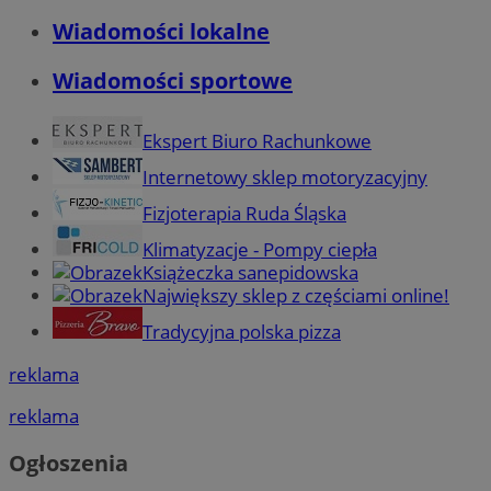
Wiadomości lokalne
Wiadomości sportowe
Ekspert Biuro Rachunkowe
Internetowy sklep motoryzacyjny
Fizjoterapia Ruda Śląska
Klimatyzacje - Pompy ciepła
Książeczka sanepidowska
Największy sklep z częściami online!
Tradycyjna polska pizza
reklama
reklama
Ogłoszenia