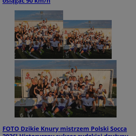
osiągać 90 km/h
FOTO
Dzikie Knury mistrzem Polski Socca