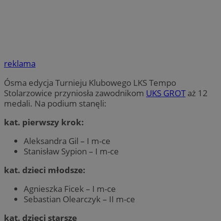
reklama
Ósma edycja Turnieju Klubowego LKS Tempo
Stolarzowice przyniosła zawodnikom
UKS GROT
aż 12
medali. Na podium stanęli:
kat. pierwszy krok:
Aleksandra Gil – I m-ce
Stanisław Sypion – I m-ce
kat. dzieci młodsze:
Agnieszka Ficek – I m-ce
Sebastian Olearczyk – II m-ce
kat. dzieci starsze