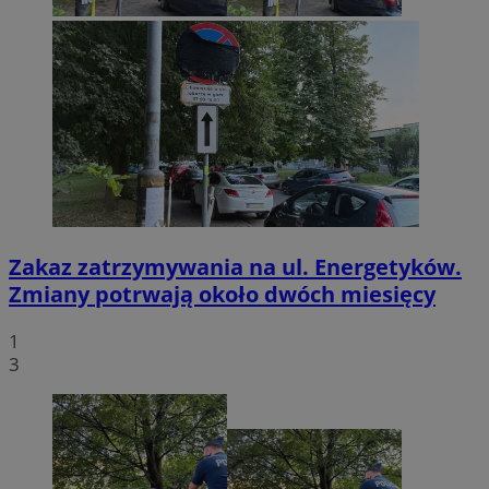
Zakaz zatrzymywania na ul. Energetyków.
Zmiany potrwają około dwóch miesięcy
1
3