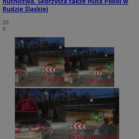
hutnictwa. Skorzysta także Huta Pokój w
Rudzie Śląskiej
20
9