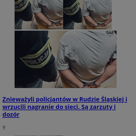
Znieważyli policjantów w Rudzie Śląskiej i
wrzucili nagranie do sieci. Są zarzuty i
dozór
9