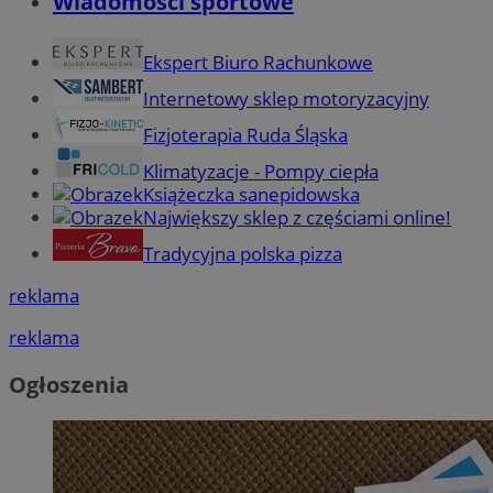
Wiadomości sportowe
Ekspert Biuro Rachunkowe
Internetowy sklep motoryzacyjny
Fizjoterapia Ruda Śląska
Klimatyzacje - Pompy ciepła
Książeczka sanepidowska
Największy sklep z częściami online!
Tradycyjna polska pizza
reklama
reklama
Ogłoszenia