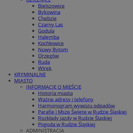
Bielszowice
Bykowina
Chebzie
Czarny Las
Godula
Halemba
Kochłowice
Nowy Bytom
Orzegów
Ruda
Wirek
KRYMINALNE
MIASTO
INFORMACJE O MIEŚCIE
Historia miasta
Ważne adresy i telefony
Harmonogram wywozu odpadów
Parafie i Msze Święte w Rudzie Śląskiej
Rozkłady jazdy w Rudzie Śląskiej
Pogoda w Rudzie Śląskiej
ADMINISTRACJA