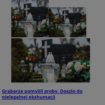
Grabarze pomylili groby. Doszło do
nielegalnej ekshumacji