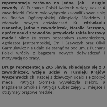
reprezentacje zarówno na jedne, jak i drugie
zawody.
W Pucharze Polski Kadetek wzięły udział 4
zawodniczki. Celem było wyłącznie zakwalifikowanie się
do finałów Ogólnopolskiej Olimpiady Młodzieży i
zdobycie nowych doświadczeń.
Ku zdziwieniu
trenerów, jedna z zawodniczek, Natalia Szczęsna,
oprócz nauki z zawodów przywiozła także brązowy
medal!
Mimo że trzem pozostałym zawodniczkom,
Agnieszce Jastrzembskiej, Emilii Szewczyk oraz Olivii
Garmulewicz nie udało się stanąć na podium, z Pucharu
Polski wróciły z bagażem nowych doświadczeń i
motywacją do pracy.
Druga reprezentacja ZKS Slavia, składająca się z 3
zawodniczek, wzięła udział w Turnieju Krajów
Wyszehradzkich
. Każdej z dziewczyn udało się zdobyć
medal. Patrycja Słomska wywalczyła srebro, a
Magdalena Smołka i Patrycja Cuber zajęły 3. miejsce i
otrzymały brązowe medale.