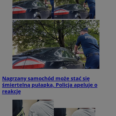
Nagrzany samochód może stać się
śmiertelną pułapką. Policja apeluje o
reakcję