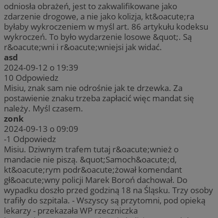
odniosła obrażeń, jest to zakwalifikowane jako
zdarzenie drogowe, a nie jako kolizja, kt&oacute;ra
byłaby wykroczeniem w myśl art. 86 artykułu kodeksu
wykroczeń. To było wydarzenie losowe &quot;. Są
r&oacute;wni i r&oacute;wniejsi jak widać.
asd
2024-09-12 o 19:39
10
Odpowiedz
Misiu, znak sam nie odrośnie jak te drzewka. Za
postawienie znaku trzeba zapłacić więc mandat się
należy. Myśl czasem.
zonk
2024-09-13 o 09:09
-1
Odpowiedz
Misiu. Dziwnym trafem tutaj r&oacute;wnież o
mandacie nie piszą. &quot;Samoch&oacute;d,
kt&oacute;rym podr&oacute;żował komendant
gł&oacute;wny policji Marek Boroń dachował. Do
wypadku doszło przed godziną 18 na Śląsku. Trzy osoby
trafiły do szpitala. - Wszyscy są przytomni, pod opieką
lekarzy - przekazała WP rzeczniczka