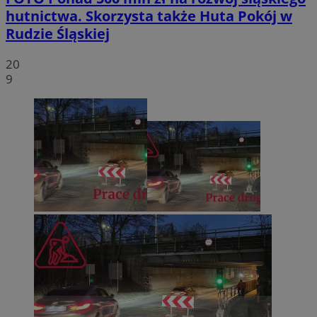
hutnictwa. Skorzysta także Huta Pokój w
Rudzie Śląskiej
20
9