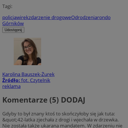
Tagi:
policja
wirek
zdarzenie drogowe
Odrodzenia
rondo
Górników
Udostępnij
Karolina Bauszek-Żurek
Źródło:
fot. Czytelnik
reklama
Komentarze (5)
DODAJ
Gdyby to był znany ktoś to skończyłoby się jak tuta:
&quot;42-latka zjechała z drogi i wjechała w drzewka.
Nie została także ukarana mandatem. W zdarzeniu nie