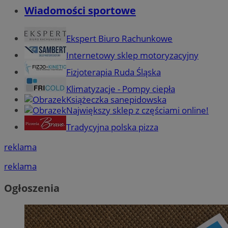
Wiadomości sportowe
Ekspert Biuro Rachunkowe
Internetowy sklep motoryzacyjny
Fizjoterapia Ruda Śląska
Klimatyzacje - Pompy ciepła
Książeczka sanepidowska
Największy sklep z częściami online!
Tradycyjna polska pizza
reklama
reklama
Ogłoszenia