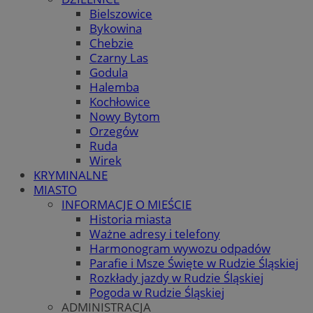
Bielszowice
Bykowina
Chebzie
Czarny Las
Godula
Halemba
Kochłowice
Nowy Bytom
Orzegów
Ruda
Wirek
KRYMINALNE
MIASTO
INFORMACJE O MIEŚCIE
Historia miasta
Ważne adresy i telefony
Harmonogram wywozu odpadów
Parafie i Msze Święte w Rudzie Śląskiej
Rozkłady jazdy w Rudzie Śląskiej
Pogoda w Rudzie Śląskiej
ADMINISTRACJA