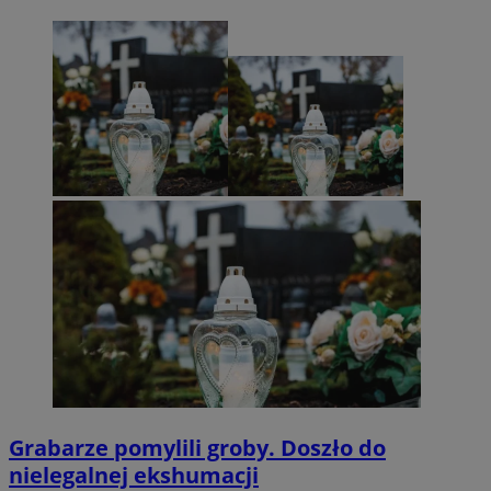
Grabarze pomylili groby. Doszło do
nielegalnej ekshumacji