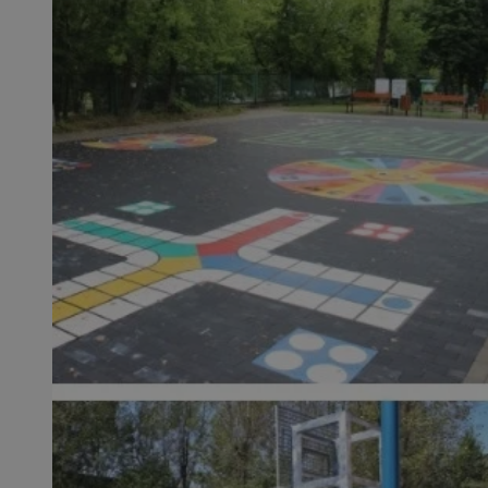
SessID
QeSessID
MvSessID
msToken
__cf_bm
__cf_bm
VISITOR_PRIVACY_
CookieScriptConse