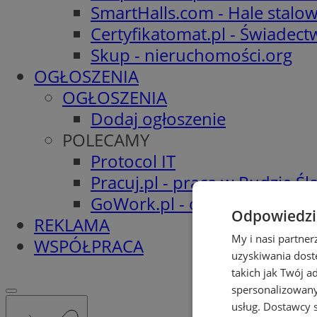
SmartHalls.com - Hale stalo
Certyfikatomat.pl - Świadec
Skup - nieruchomości.org
OGŁOSZENIA
OGŁOSZENIA
Dodaj ogłoszenie
POLECAMY
Protocol IT
Pracuj.pl - praca w Rudzie Ślą
GoWork.pl - oferty pracy
Odpowiedzia
REKLAMA
My i nasi partne
WSPÓŁPRACA
uzyskiwania dost
takich jak Twój a
spersonalizowanyc
usług.
Dostawcy s