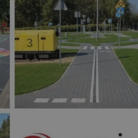
rudaslaska.com.pl
1 rok
Ten plik cookie przechowuje iden
rudaslaska.com.pl
1 rok
Ten plik cookie przechowuje iden
rudaslaska.com.pl
1 rok
Ten plik cookie przechowuje iden
.tiktok.com
1 tydzień 3 dni
Ten plik cookie jest używany do
uwierzytelniania i bezpieczeństw
użytkownicy pozostają zalogowan
zabezpieczone, jak poruszać się 
internetową lub interakcji z jej u
30 minut
Ten plik cookie służy do rozróżn
Cloudflare Inc.
Jest to korzystne dla strony int
.x.com
umożliwia tworzenie ważnych r
korzystania z jej witryny interne
29 minut 59
Ten plik cookie służy do rozróżn
Cloudflare Inc.
sekund
Jest to korzystne dla strony int
.twitter.com
umożliwia tworzenie ważnych r
korzystania z jej witryny interne
Polityce prywatności Google
METADATA
5 miesięcy 4
Ten plik cookie jest używany d
YouTube
tygodnie
zgody użytkownika i wyboru pry
.youtube.com
interakcji z witryną. Rejestruje 
zgody odwiedzającego na różne p
ustawienia prywatności, zapewni
preferencje zostaną uhonorowan
sesjach.
nt
4 tygodnie 2 dni
Ten plik cookie jest używany pr
CookieScript