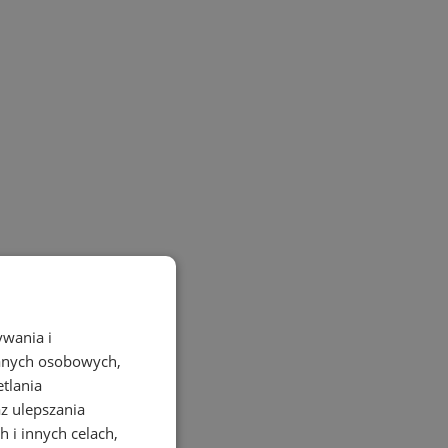
ywania i
danych osobowych,
etlania
az ulepszania
 i innych celach,