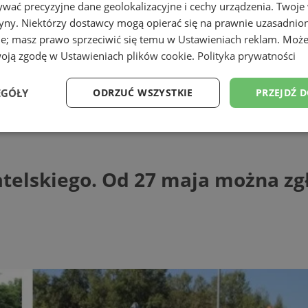
wać precyzyjne dane geolokalizacyjne i cechy urządzenia. Twoje
tryny. Niektórzy dostawcy mogą opierać się na prawnie uzasadnio
ie; masz prawo sprzeciwić się temu w
Ustawieniach reklam
. Może
woją zgodę w
Ustawieniach plików cookie
.
Polityka prywatności
EGÓŁY
ODRZUĆ WSZYSTKIE
PRZEJDŹ 
kiego. Od 27 maja można zgłaszać propo
Wydajność
Targetowanie
Funkcjonalność
Ni
atelskiego. Od 27 maja można zg
ezbędne
Wydajność
Targetowanie
Funkcjonalność
Niesklasyfikow
ie umożliwiają korzystanie z podstawowych funkcji strony internetowej, takich jak log
Bez niezbędnych plików cookie nie można prawidłowo korzystać ze strony internetowe
Provider
/
Okres
Opis
Domena
przechowywania