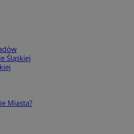
adów
e Śląskiej
kiej
ie Miasta?