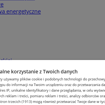
we
twa energetyczne
skiej
lne korzystanie z Twoich danych
rzy używamy plików cookie i podobnych technologii do przechow
ępu do informacji na Twoim urządzeniu oraz do przetwarzania 
dres IP, unikalne identyfikatory i dane przeglądania, w celu wyświ
h reklam i treści, pomiaru reklam i treści, analizy odbiorców or
tron trzecich (1913)
mogą również przetwarzać Twoje dane w tych