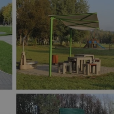
tyfikator sesji.
tyfikator sesji.
tyfikator sesji.
 celów
a, zapewniając, że
i, a ich dane są
przez witrynę
sług.
iania ludzi i botów.
ernetowej, ponieważ
aportów na temat
towej.
iania ludzi i botów.
ernetowej, ponieważ
aportów na temat
towej.
o przechowywania
watności dla ich
dane dotyczące
olityki i
ając, że ich
e w przyszłych
zez usługę Cookie-