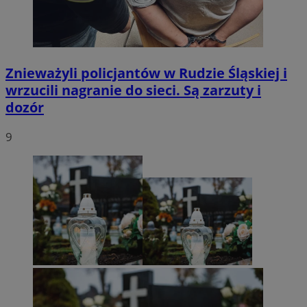
Znieważyli policjantów w Rudzie Śląskiej i
wrzucili nagranie do sieci. Są zarzuty i
dozór
9