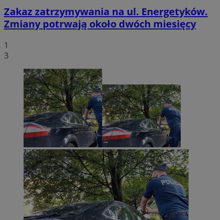
Zakaz zatrzymywania na ul. Energetyków.
Zmiany potrwają około dwóch miesięcy
1
3