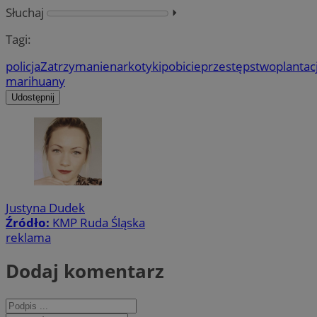
Słuchaj
⏵︎
Tagi:
policja
Zatrzymanie
narkotyki
pobicie
przestępstwo
plantac
marihuany
Udostępnij
Justyna Dudek
Źródło:
KMP Ruda Śląska
reklama
Dodaj komentarz