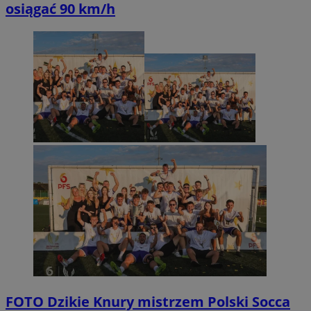
osiągać 90 km/h
FOTO
Dzikie Knury mistrzem Polski Socca