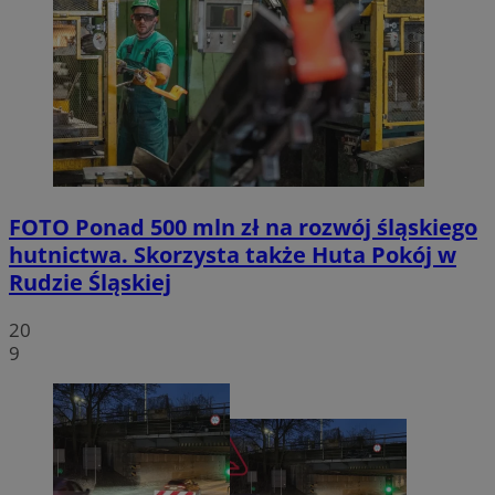
FOTO
Ponad 500 mln zł na rozwój śląskiego
hutnictwa. Skorzysta także Huta Pokój w
Rudzie Śląskiej
20
9