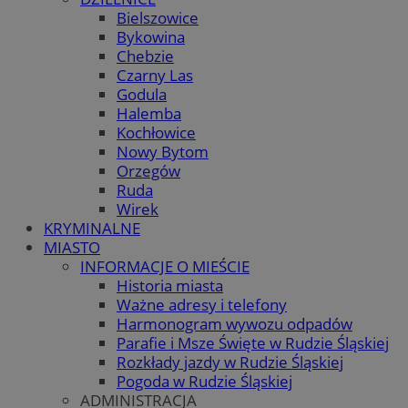
Bielszowice
Bykowina
Chebzie
Czarny Las
Godula
Halemba
Kochłowice
Nowy Bytom
Orzegów
Ruda
Wirek
KRYMINALNE
MIASTO
INFORMACJE O MIEŚCIE
Historia miasta
Ważne adresy i telefony
Harmonogram wywozu odpadów
Parafie i Msze Święte w Rudzie Śląskiej
Rozkłady jazdy w Rudzie Śląskiej
Pogoda w Rudzie Śląskiej
ADMINISTRACJA