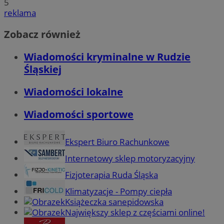
5
reklama
Zobacz również
Wiadomości kryminalne w Rudzie
Śląskiej
Wiadomości lokalne
Wiadomości sportowe
Ekspert Biuro Rachunkowe
Internetowy sklep motoryzacyjny
Fizjoterapia Ruda Śląska
Klimatyzacje - Pompy ciepła
Książeczka sanepidowska
Największy sklep z częściami online!