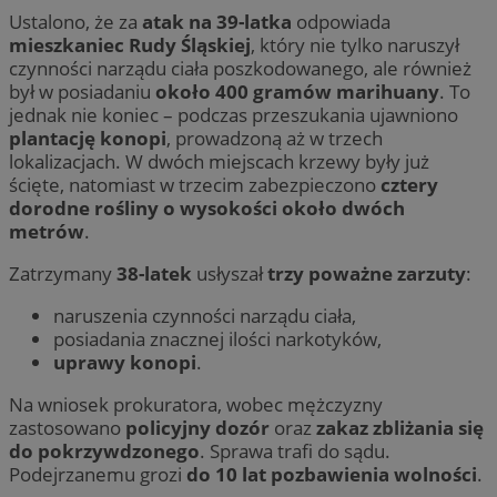
Ustalono, że za
atak na 39-latka
odpowiada
mieszkaniec Rudy Śląskiej
, który nie tylko naruszył
czynności narządu ciała poszkodowanego, ale również
był w posiadaniu
około 400 gramów marihuany
. To
jednak nie koniec – podczas przeszukania ujawniono
plantację konopi
, prowadzoną aż w trzech
lokalizacjach. W dwóch miejscach krzewy były już
ścięte, natomiast w trzecim zabezpieczono
cztery
dorodne rośliny o wysokości około dwóch
metrów
.
Zatrzymany
38-latek
usłyszał
trzy poważne zarzuty
:
naruszenia czynności narządu ciała,
posiadania znacznej ilości narkotyków,
uprawy konopi
.
Na wniosek prokuratora, wobec mężczyzny
zastosowano
policyjny dozór
oraz
zakaz zbliżania się
do pokrzywdzonego
. Sprawa trafi do sądu.
Podejrzanemu grozi
do 10 lat pozbawienia wolności
.