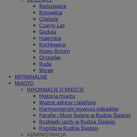
Bielszowice
Bykowina
Chebzie
Czarny Las
Godula
Halemba
Kochłowice
Nowy Bytom
Orzegów
Ruda
Wirek
KRYMINALNE
MIASTO
INFORMACJE O MIEŚCIE
Historia miasta
Ważne adresy i telefony
Harmonogram wywozu odpadów
Parafie i Msze Święte w Rudzie Śląskiej
Rozkłady jazdy w Rudzie Śląskiej
Pogoda w Rudzie Śląskiej
ADMINISTRACJA