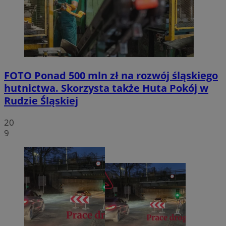
FOTO
Ponad 500 mln zł na rozwój śląskiego
hutnictwa. Skorzysta także Huta Pokój w
Rudzie Śląskiej
20
9