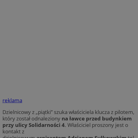
reklama
Dzielnicowy z „piątki” szuka właściciela klucza z pilotem,
który został odnaleziony
na ławce przed budynkiem
przy ulicy Solidarności 4
. Właściciel proszony jest o
kontakt z
dzielnicowym
asp
irantem
Adrian
em
Sułkowski
m
tel.