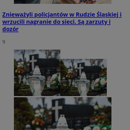
Znieważyli policjantów w Rudzie Śląskiej i
wrzucili nagranie do sieci. Są zarzuty i
dozór
9