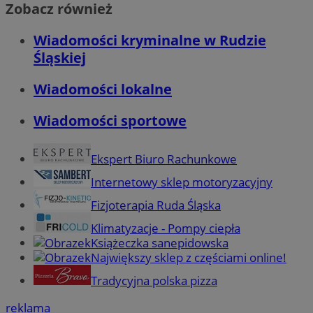
Zobacz również
Wiadomości kryminalne w Rudzie
Śląskiej
Wiadomości lokalne
Wiadomości sportowe
Ekspert Biuro Rachunkowe
Internetowy sklep motoryzacyjny
Fizjoterapia Ruda Śląska
Klimatyzacje - Pompy ciepła
Książeczka sanepidowska
Największy sklep z częściami online!
Tradycyjna polska pizza
reklama