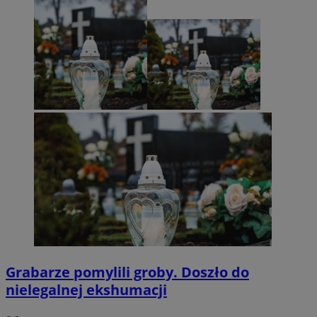
Grabarze pomylili groby. Doszło do
nielegalnej ekshumacji