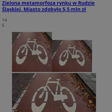
Zielona metamorfoza rynku w Rudzie
Śląskiej. Miasto zdobyło 5,5 mln zł
14
5