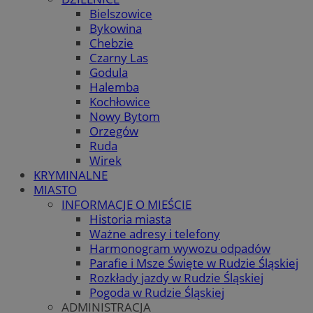
Bielszowice
Bykowina
Chebzie
Czarny Las
Godula
Halemba
Kochłowice
Nowy Bytom
Orzegów
Ruda
Wirek
KRYMINALNE
MIASTO
INFORMACJE O MIEŚCIE
Historia miasta
Ważne adresy i telefony
Harmonogram wywozu odpadów
Parafie i Msze Święte w Rudzie Śląskiej
Rozkłady jazdy w Rudzie Śląskiej
Pogoda w Rudzie Śląskiej
ADMINISTRACJA