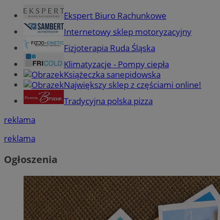
Ekspert Biuro Rachunkowe
Internetowy sklep motoryzacyjny
Fizjoterapia Ruda Śląska
Klimatyzacje - Pompy ciepła
Książeczka sanepidowska
Największy sklep z częściami online!
Tradycyjna polska pizza
reklama
reklama
Ogłoszenia