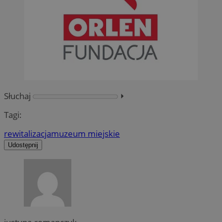
Słuchaj
⏵︎
Tagi:
rewitalizacja
muzeum miejskie
Udostępnij