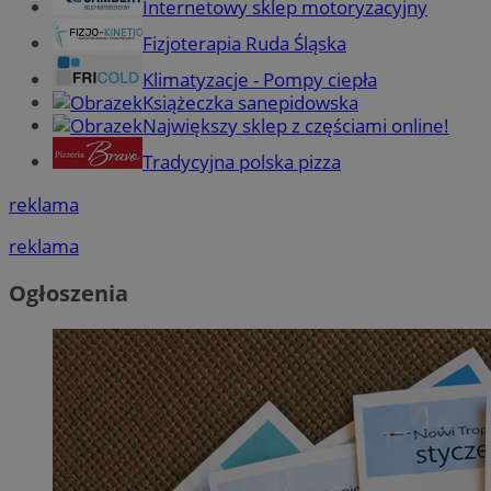
Internetowy sklep motoryzacyjny
Fizjoterapia Ruda Śląska
Klimatyzacje - Pompy ciepła
Książeczka sanepidowska
Największy sklep z częściami online!
Tradycyjna polska pizza
reklama
reklama
Ogłoszenia