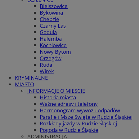
Bielszowice
Bykowina
Chebzie
Czarny Las
Godula
Halemba
Kochłowice
Nowy Bytom
Orzegów
Ruda
Wirek
KRYMINALNE
MIASTO
INFORMACJE O MIEŚCIE
Historia miasta
Ważne adresy i telefony
Harmonogram wywozu odpadów
Parafie i Msze Święte w Rudzie Śląskiej
Rozkłady jazdy w Rudzie Śląskiej
Pogoda w Rudzie Śląskiej
ADMINISTRACJA