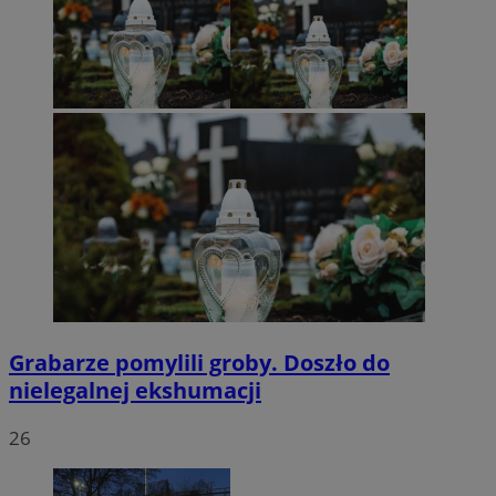
Grabarze pomylili groby. Doszło do
nielegalnej ekshumacji
26