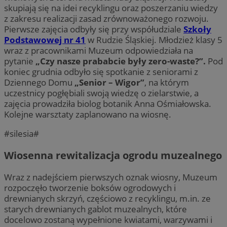
skupiają się na idei recyklingu oraz poszerzaniu wiedzy
z zakresu realizacji zasad zrównoważonego rozwoju.
Pierwsze zajęcia odbyły się przy współudziale
Szkoły
Podstawowej nr 41
w Rudzie Śląskiej. Młodzież klasy 5
wraz z pracownikami Muzeum odpowiedziała na
pytanie
„Czy nasze prababcie były zero-waste?”.
Pod
koniec grudnia odbyło się spotkanie z seniorami z
Dziennego Domu
„Senior – Wigor”
, na którym
uczestnicy pogłębiali swoją wiedzę o zielarstwie, a
zajęcia prowadziła biolog botanik Anna Ośmiałowska.
Kolejne warsztaty zaplanowano na wiosnę.
#silesia#
Wiosenna rewitalizacja ogrodu muzealnego
Wraz z nadejściem pierwszych oznak wiosny, Muzeum
rozpoczęło tworzenie boksów ogrodowych i
drewnianych skrzyń, częściowo z recyklingu, m.in. ze
starych drewnianych gablot muzealnych, które
docelowo zostaną wypełnione kwiatami, warzywami i