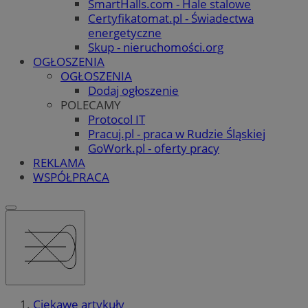
SmartHalls.com - Hale stalowe
Certyfikatomat.pl - Świadectwa
energetyczne
Skup - nieruchomości.org
OGŁOSZENIA
OGŁOSZENIA
Dodaj ogłoszenie
POLECAMY
Protocol IT
Pracuj.pl - praca w Rudzie Śląskiej
GoWork.pl - oferty pracy
REKLAMA
WSPÓŁPRACA
Ciekawe artykuły