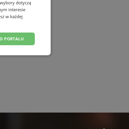
 wybory dotyczą
nym interesie
sz w każdej
DO PORTALU
esklasyfikowane
ane
owanie użytkownika i
j.