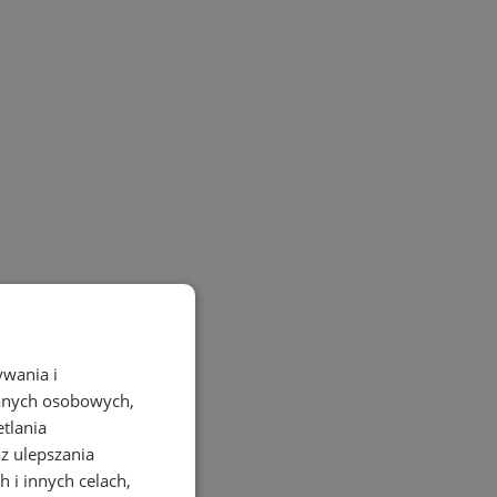
ywania i
danych osobowych,
etlania
az ulepszania
 i innych celach,