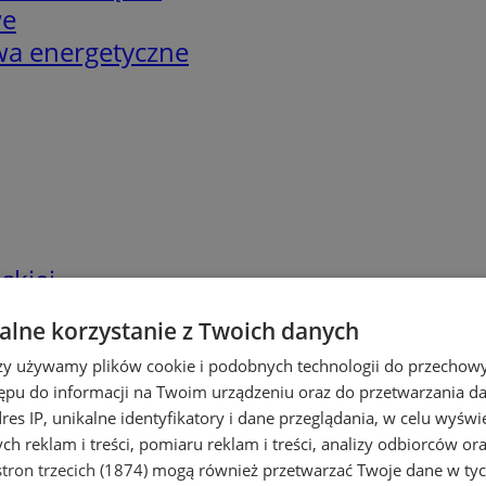
we
twa energetyczne
skiej
lne korzystanie z Twoich danych
rzy używamy plików cookie i podobnych technologii do przechow
ępu do informacji na Twoim urządzeniu oraz do przetwarzania 
dres IP, unikalne identyfikatory i dane przeglądania, w celu wyświ
h reklam i treści, pomiaru reklam i treści, analizy odbiorców or
tron trzecich (1874)
mogą również przetwarzać Twoje dane w tych