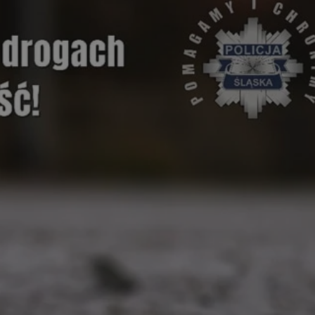
tyfikator sesji.
tyfikator sesji.
tyfikator sesji.
zez usługę Cookie-
eferencji
a pliki cookie. Jest
Cookie-Script.com
o przechowywania
watności dla ich
dane dotyczące
olityki i
ając, że ich
e w przyszłych
 celów
a, zapewniając, że
i, a ich dane są
przez witrynę
sług.