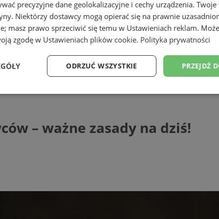
wać precyzyjne dane geolokalizacyjne i cechy urządzenia. Twoje
tryny. Niektórzy dostawcy mogą opierać się na prawnie uzasadnio
ie; masz prawo sprzeciwić się temu w
Ustawieniach reklam
. Może
woją zgodę w
Ustawieniach plików cookie
.
Polityka prywatności
EGÓŁY
ODRZUĆ WSZYSTKIE
PRZEJDŹ 
– ważne zasady na dziś!
Wydajność
Targetowanie
Funkcjonalność
Ni
ców – ważne zasady na dziś!
ezbędne
Wydajność
Targetowanie
Funkcjonalność
Niesklasyfikow
ie umożliwiają korzystanie z podstawowych funkcji strony internetowej, takich jak log
Bez niezbędnych plików cookie nie można prawidłowo korzystać ze strony internetowe
Provider
/
Okres
Opis
Domena
przechowywania