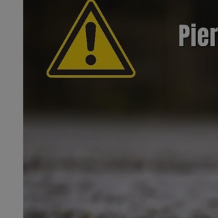
SessID
QeSessID
MvSessID
CookieScriptConse
VISITOR_PRIVACY_
msToken
Provider
Nazwa
Domena
Nazwa