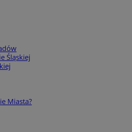
adów
e Śląskiej
kiej
ie Miasta?