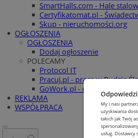
SmartHalls.com - Hale stalo
Certyfikatomat.pl - Świadec
Skup - nieruchomości.org
OGŁOSZENIA
OGŁOSZENIA
Dodaj ogłoszenie
POLECAMY
Protocol IT
Pracuj.pl - praca w Rudzie Ślą
GoWork.pl - oferty pracy
Odpowiedzia
REKLAMA
My i nasi partne
WSPÓŁPRACA
uzyskiwania dost
takich jak Twój a
spersonalizowanyc
usług.
Dostawcy s