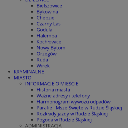
Bielszowice
Bykowina
Chebzie
Czarny Las
Godula
Halemba
Kochłowice
Nowy Bytom
Orzegów
Ruda
Wirek
KRYMINALNE
MIASTO
INFORMACJE O MIEŚCIE
Historia miasta
Ważne adresy i telefony
Harmonogram wywozu odpadów
Parafie i Msze Święte w Rudzie Śląskiej
Rozkłady jazdy w Rudzie Śląskiej
Pogoda w Rudzie Śląskiej
ADMINISTRACJA