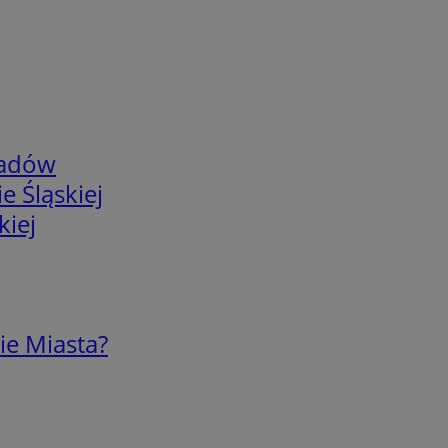
adów
e Śląskiej
kiej
ie Miasta?