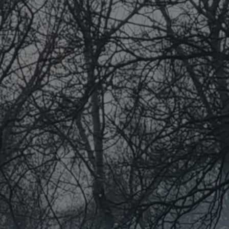
tyfikator sesji.
tyfikator sesji.
tyfikator sesji.
 celów
a, zapewniając, że
i, a ich dane są
przez witrynę
sług.
iania ludzi i botów.
ernetowej, ponieważ
aportów na temat
towej.
iania ludzi i botów.
ernetowej, ponieważ
aportów na temat
towej.
o przechowywania
watności dla ich
dane dotyczące
olityki i
ając, że ich
e w przyszłych
zez usługę Cookie-