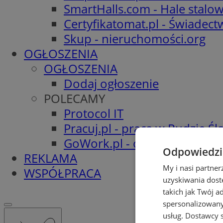
SmartHalls.com - Hale stalo
Certyfikatomat.pl - Świadec
Skup - nieruchomości.org
OGŁOSZENIA
OGŁOSZENIA
Dodaj ogłoszenie
POLECAMY
Protocol IT
Pracuj.pl - praca w Rudzie Ślą
GoWork.pl - oferty pracy
Odpowiedzia
REKLAMA
My i nasi partne
WSPÓŁPRACA
uzyskiwania dost
takich jak Twój a
spersonalizowanyc
usług.
Dostawcy s