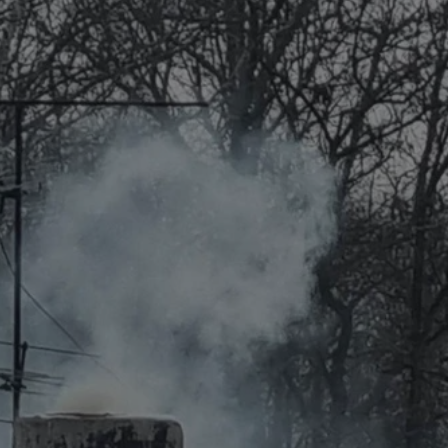
rudaslaska.com.pl
1 rok
Ten plik cookie przechowuje iden
rudaslaska.com.pl
1 rok
Ten plik cookie przechowuje iden
rudaslaska.com.pl
1 rok
Ten plik cookie przechowuje iden
.tiktok.com
1 tydzień 3 dni
Ten plik cookie jest używany do
uwierzytelniania i bezpieczeństw
użytkownicy pozostają zalogowan
zabezpieczone, jak poruszać się 
internetową lub interakcji z jej u
30 minut
Ten plik cookie służy do rozróżn
Cloudflare Inc.
Jest to korzystne dla strony int
.x.com
umożliwia tworzenie ważnych r
korzystania z jej witryny interne
29 minut 59
Ten plik cookie służy do rozróżn
Cloudflare Inc.
sekund
Jest to korzystne dla strony int
.twitter.com
umożliwia tworzenie ważnych r
korzystania z jej witryny interne
Polityce prywatności Google
METADATA
5 miesięcy 4
Ten plik cookie jest używany d
YouTube
tygodnie
zgody użytkownika i wyboru pry
.youtube.com
interakcji z witryną. Rejestruje 
zgody odwiedzającego na różne p
ustawienia prywatności, zapewni
preferencje zostaną uhonorowan
sesjach.
nt
4 tygodnie 2 dni
Ten plik cookie jest używany pr
CookieScript