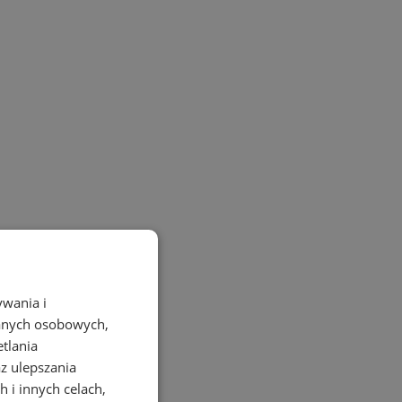
ywania i
danych osobowych,
etlania
az ulepszania
 i innych celach,