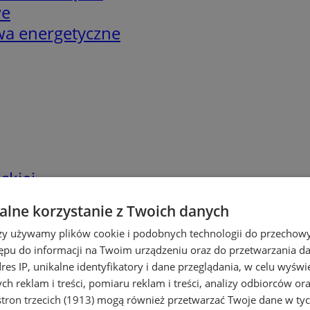
we
twa energetyczne
skiej
lne korzystanie z Twoich danych
rzy używamy plików cookie i podobnych technologii do przechow
ępu do informacji na Twoim urządzeniu oraz do przetwarzania 
dres IP, unikalne identyfikatory i dane przeglądania, w celu wyświ
h reklam i treści, pomiaru reklam i treści, analizy odbiorców or
tron trzecich (1913)
mogą również przetwarzać Twoje dane w tych