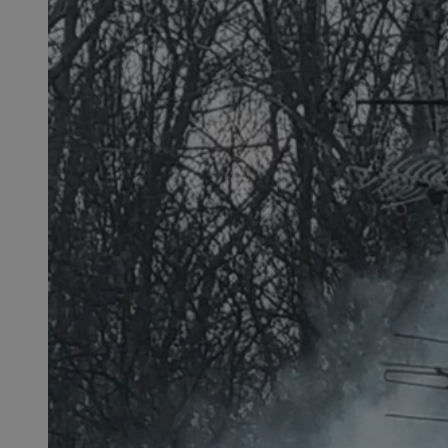
SessID
QeSessID
MvSessID
msToken
__cf_bm
__cf_bm
VISITOR_PRIVACY_
CookieScriptConse