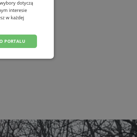
 wybory dotyczą
nym interesie
sz w każdej
DO PORTALU
esklasyfikowane
ane
owanie użytkownika i
j.