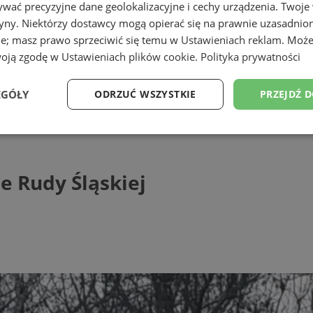
wać precyzyjne dane geolokalizacyjne i cechy urządzenia. Twoje
tryny. Niektórzy dostawcy mogą opierać się na prawnie uzasadnio
ie; masz prawo sprzeciwić się temu w
Ustawieniach reklam
. Może
woją zgodę w
Ustawieniach plików cookie
.
Polityka prywatności
EGÓŁY
ODRZUĆ WSZYSTKIE
PRZEJDŹ 
dy Śląskiej
Wydajność
Targetowanie
Funkcjonalność
Ni
e Rudy Śląskiej
ezbędne
Wydajność
Targetowanie
Funkcjonalność
Niesklasyfikow
ie umożliwiają korzystanie z podstawowych funkcji strony internetowej, takich jak log
Bez niezbędnych plików cookie nie można prawidłowo korzystać ze strony internetowe
Provider
/
Okres
Opis
Domena
przechowywania