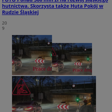
hutnictwa. Skorzysta także Huta Pokój w
Rudzie Śląskiej
20
9