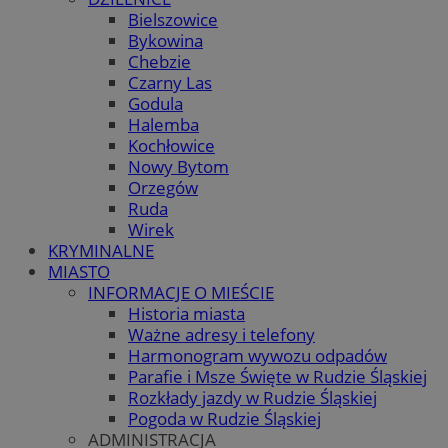
Bielszowice
Bykowina
Chebzie
Czarny Las
Godula
Halemba
Kochłowice
Nowy Bytom
Orzegów
Ruda
Wirek
KRYMINALNE
MIASTO
INFORMACJE O MIEŚCIE
Historia miasta
Ważne adresy i telefony
Harmonogram wywozu odpadów
Parafie i Msze Święte w Rudzie Śląskiej
Rozkłady jazdy w Rudzie Śląskiej
Pogoda w Rudzie Śląskiej
ADMINISTRACJA