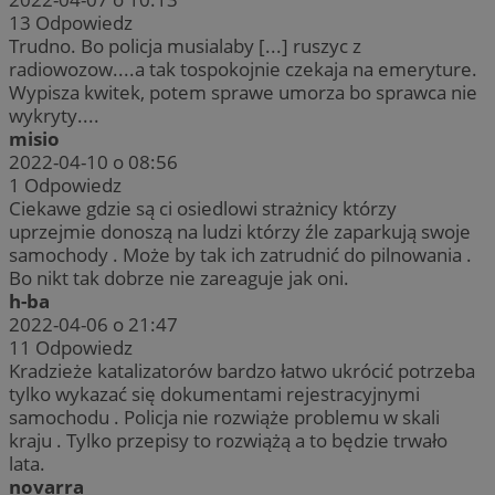
13
Odpowiedz
Trudno. Bo policja musialaby [...] ruszyc z
radiowozow....a tak tospokojnie czekaja na emeryture.
Wypisza kwitek, potem sprawe umorza bo sprawca nie
wykryty....
misio
2022-04-10 o 08:56
1
Odpowiedz
Ciekawe gdzie są ci osiedlowi strażnicy którzy
uprzejmie donoszą na ludzi którzy źle zaparkują swoje
samochody . Może by tak ich zatrudnić do pilnowania .
Bo nikt tak dobrze nie zareaguje jak oni.
h-ba
2022-04-06 o 21:47
11
Odpowiedz
Kradzieże katalizatorów bardzo łatwo ukrócić potrzeba
tylko wykazać się dokumentami rejestracyjnymi
samochodu . Policja nie rozwiąże problemu w skali
kraju . Tylko przepisy to rozwiążą a to będzie trwało
lata.
novarra