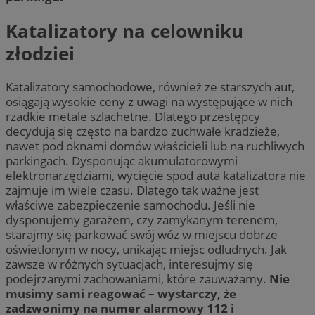
Katalizatory na celowniku
złodziei
Katalizatory samochodowe, również ze starszych aut,
osiągają wysokie ceny z uwagi na występujące w nich
rzadkie metale szlachetne. Dlatego przestępcy
decydują się często na bardzo zuchwałe kradzieże,
nawet pod oknami domów właścicieli lub na ruchliwych
parkingach. Dysponując akumulatorowymi
elektronarzędziami, wycięcie spod auta katalizatora nie
zajmuje im wiele czasu. Dlatego tak ważne jest
właściwe zabezpieczenie samochodu. Jeśli nie
dysponujemy garażem, czy zamykanym terenem,
starajmy się parkować swój wóz w miejscu dobrze
oświetlonym w nocy, unikając miejsc odludnych. Jak
zawsze w różnych sytuacjach, interesujmy się
podejrzanymi zachowaniami, które zauważamy.
Nie
musimy sami reagować – wystarczy, że
zadzwonimy na numer alarmowy 112 i