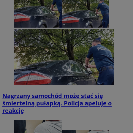
Nagrzany samochód może stać się
śmiertelną pułapką. Policja apeluje o
reakcję