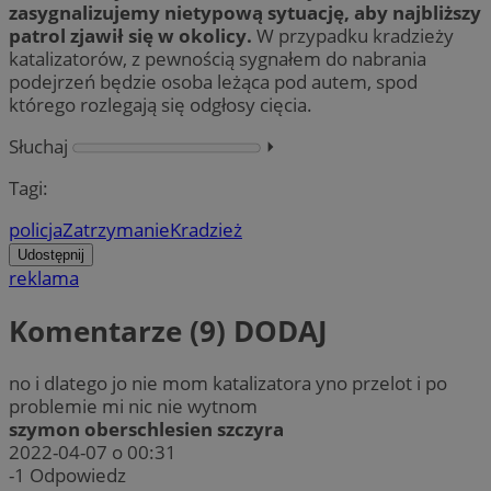
zasygnalizujemy nietypową sytuację, aby najbliższy
patrol zjawił się w okolicy.
W przypadku kradzieży
katalizatorów, z pewnością sygnałem do nabrania
podejrzeń będzie osoba leżąca pod autem, spod
którego rozlegają się odgłosy cięcia.
Słuchaj
⏵︎
Tagi:
policja
Zatrzymanie
Kradzież
Udostępnij
reklama
Komentarze (9)
DODAJ
no i dlatego jo nie mom katalizatora yno przelot i po
problemie mi nic nie wytnom
szymon oberschlesien szczyra
2022-04-07 o 00:31
-1
Odpowiedz