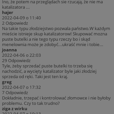
Ino, że potem na przeglądach sie rzucają, że nie ma
katalizatora ...
hajer
2022-04-09 o 11:40
2
Odpowiedz
Na takie typu złodziejstwo pozwala państwo.W każdym
mieście istnieje skup katalizatorow! Skupować mozna
puste butelki a nie tego typu rzeczy bo i skąd
menelownia może je zdobyć...ukraść mnie i tobie...
joanna
2022-04-06 o 22:03
29
Odpowiedz
Tyle, żeby sprzedać puste butelki to trzeba się
nachodzić, a wycięty katalizator byle jaki złodziej
sprzeda od ręki. Taki jest ten kraj.
greg
2022-04-07 o 17:32
7
Odpowiedz
Dokładnie, trzepać i kontrolować złomowce i nie byłoby
problemu. Czy to tak trudno?
ziga z wirku
2022-04-07 o 10:13