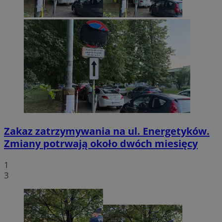
Zakaz zatrzymywania na ul. Energetyków.
Zmiany potrwają około dwóch miesięcy
1
3