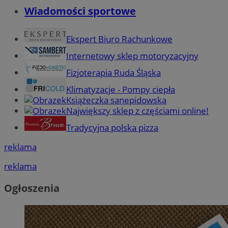
Wiadomości sportowe
Ekspert Biuro Rachunkowe
Internetowy sklep motoryzacyjny
Fizjoterapia Ruda Śląska
Klimatyzacje - Pompy ciepła
Książeczka sanepidowska
Największy sklep z częściami online!
Tradycyjna polska pizza
reklama
reklama
Ogłoszenia