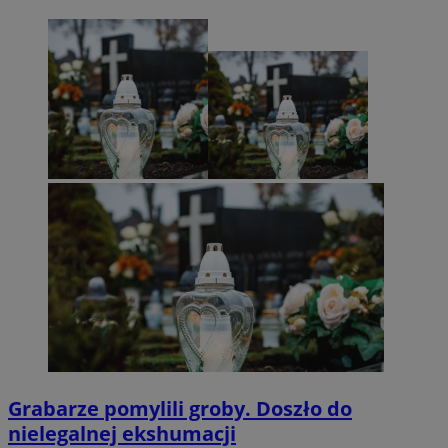
Grabarze pomylili groby. Doszło do
nielegalnej ekshumacji