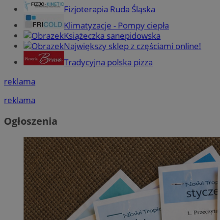
Fizjoterapia Ruda Śląska
Klimatyzacje - Pompy ciepła
Książeczka sanepidowska
Największy sklep z częściami online!
Tradycyjna polska pizza
reklama
reklama
Ogłoszenia