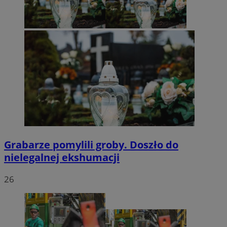
Grabarze pomylili groby. Doszło do
nielegalnej ekshumacji
26