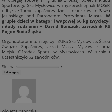
W ubiegłą sobotę 11 grudnia z okazji 95-lecia Klubu
Sportowego Siła Mysłowice w mysłowickiej hali MOSiR
odbył się Turniej zapaśniczy dzieci i młodzików im.Pawła
Jasińskiego pod Patronatem Prezydenta Miasta.
W
grupie dzieci w kategorii wagowej 66 kg zwyciężył
młody rudzianin – Dawid Bończuk, zawodnik KS
Pogoń Ruda Śląska.
Organizatorami turnieju byli ZUKS Siła Mysłowice, Śląski
Związek Zapaśniczy, Urząd Miasta Mysłowice oraz
Miejski Ośrodek Sportu w Mysłowicach. W turnieju
uczestniczyło 62 zawodników.
Słuchaj
⏵︎
Udostępnij
wioletta.baborska