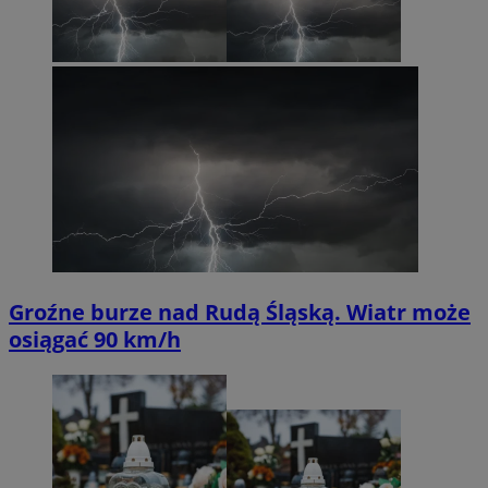
Groźne burze nad Rudą Śląską. Wiatr może
osiągać 90 km/h