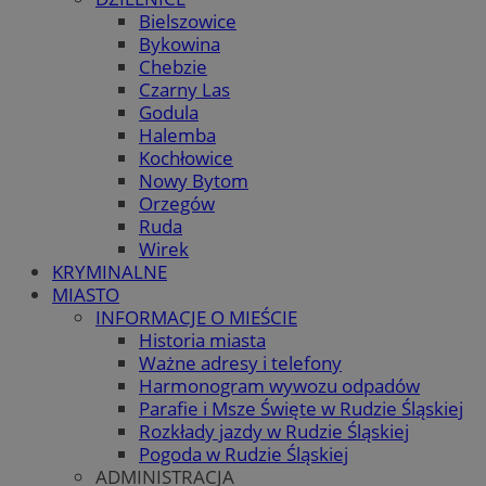
Bielszowice
Bykowina
Chebzie
Czarny Las
Godula
Halemba
Kochłowice
Nowy Bytom
Orzegów
Ruda
Wirek
KRYMINALNE
MIASTO
INFORMACJE O MIEŚCIE
Historia miasta
Ważne adresy i telefony
Harmonogram wywozu odpadów
Parafie i Msze Święte w Rudzie Śląskiej
Rozkłady jazdy w Rudzie Śląskiej
Pogoda w Rudzie Śląskiej
ADMINISTRACJA