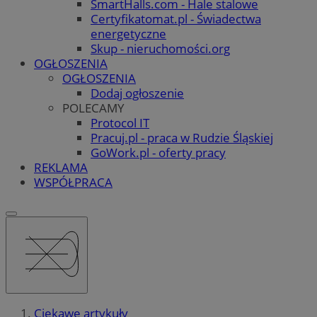
SmartHalls.com - Hale stalowe
Certyfikatomat.pl - Świadectwa
energetyczne
Skup - nieruchomości.org
OGŁOSZENIA
OGŁOSZENIA
Dodaj ogłoszenie
POLECAMY
Protocol IT
Pracuj.pl - praca w Rudzie Śląskiej
GoWork.pl - oferty pracy
REKLAMA
WSPÓŁPRACA
Ciekawe artykuły