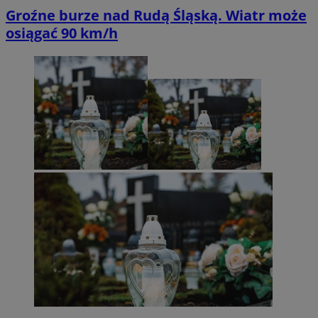
Groźne burze nad Rudą Śląską. Wiatr może
osiągać 90 km/h