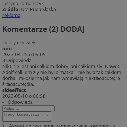
justyna.romanczyk
Źródło:
UM Ruda Śląska
reklama
Komentarze (2)
DODAJ
Dobry człowiek
mm
2023-04-25 o 09:05
3
Odpowiedz
Nikt nie jest ani całkiem dobry, ani całkiem zły. Nawet
Adolf całkiem zły nie był a matka T nie była tak całkiem
dorba i miłosierna jak nam wmawiają niekt&oacute;re
źr&oacute;dła.
sideeffect
2023-05-10 o 06:58
-1
Odpowiedz
Akceptuję regulamin zamieszczania komentarzy