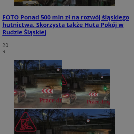
FOTO
Ponad 500 mln zł na rozwój śląskiego
hutnictwa. Skorzysta także Huta Pokój w
Rudzie Śląskiej
20
9