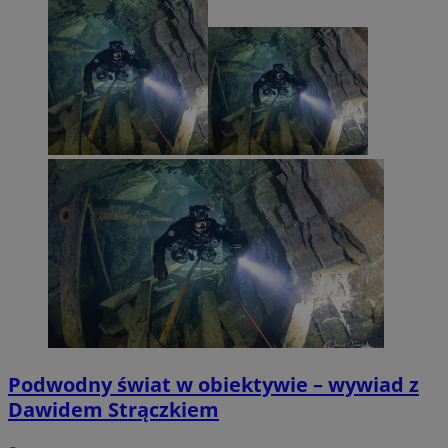
Podwodny świat w obiektywie – wywiad z
Dawidem Strączkiem