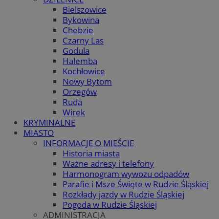
Bielszowice
Bykowina
Chebzie
Czarny Las
Godula
Halemba
Kochłowice
Nowy Bytom
Orzegów
Ruda
Wirek
KRYMINALNE
MIASTO
INFORMACJE O MIEŚCIE
Historia miasta
Ważne adresy i telefony
Harmonogram wywozu odpadów
Parafie i Msze Święte w Rudzie Śląskiej
Rozkłady jazdy w Rudzie Śląskiej
Pogoda w Rudzie Śląskiej
ADMINISTRACJA