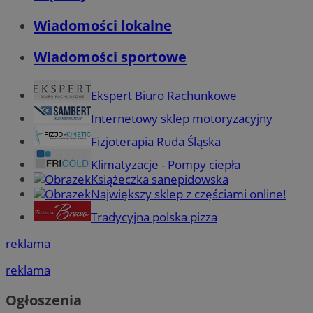
Wiadomości lokalne
Wiadomości sportowe
Ekspert Biuro Rachunkowe
Internetowy sklep motoryzacyjny
Fizjoterapia Ruda Śląska
Klimatyzacje - Pompy ciepła
Książeczka sanepidowska
Największy sklep z częściami online!
Tradycyjna polska pizza
reklama
reklama
Ogłoszenia