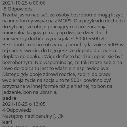
2021-10-25 o 00:06
-8
Odpowiedz
Trzeba jasno napisać, że osoby bezrobotne mogą liczyć
na inne formy wsparcia z MOPS! Dla przykładu dochodzi
do sytuacji, że oboje pracujący rodzice zarabiają
minimalną krajową i mają np dwójkę dzieci to ich
miesięczny dochód wynosi jakieś 5000-5500 zł.
Bezrobotni rodzice otrzymają benefity łącznie z 500+ w
tej samej kwocie, do tego jeszcze dopłata do czynszu,
dopłata do opału... Więc de facto bardziej opłaci się być
bezrobotnym. Nie wspominając, że taki może sobie na
lewo dorobić.I tu jest to właśnie niesprawiedliwe!
Dlatego gdy oboje zdrowi rodzice, zdolni do pracy
wybierają życie na socjalu to te 500+ powinno być
przyznane w innej formie niż pieniężnej np bon na
jedzenie, bon na ubrania.
padre
2021-10-25 o 13:05
4
Odpowiedz
Następny neoliberalny [...]k
karl