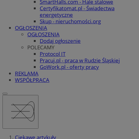
SmartHalls.com - Hale stalowe
Certyfikatomat.pl - Świadectwa
energetyczne
Skup - nieruchomości.org
OGŁOSZENIA
OGŁOSZENIA
Dodaj ogłoszenie
POLECAMY
Protocol IT
Pracuj.pl - praca w Rudzie Śląskiej
GoWork.pl - oferty pracy
REKLAMA
WSPÓŁPRACA
Ciekawe artykuły