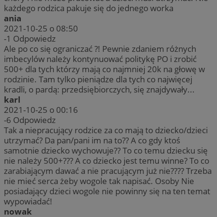
każdego rodzica pakuje się do jednego worka
ania
2021-10-25 o 08:50
-1
Odpowiedz
Ale po co się ograniczać ?! Pewnie zdaniem różnych
imbecylów należy kontynuować politykę PO i zrobić
500+ dla tych którzy mają co najmniej 20k na głowę w
rodzinie. Tam tylko pieniądze dla tych co najwięcej
kradli, o pardą: przedsiębiorczych, się znajdywały...
karl
2021-10-25 o 00:16
-6
Odpowiedz
Tak a niepracujący rodzice za co mają to dziecko/dzieci
utrzymać? Da pan/pani im na to?? A co gdy ktoś
samotnie dziecko wychowuje?? To co temu dziecku się
nie należy 500+??? A co dziecko jest temu winne? To co
zarabiającym dawać a nie pracującym już nie???? Trzeba
nie mieć serca żeby wogole tak napisać. Osoby Nie
posiadający dzieci wogole nie powinny się na ten temat
wypowiadać!
nowak