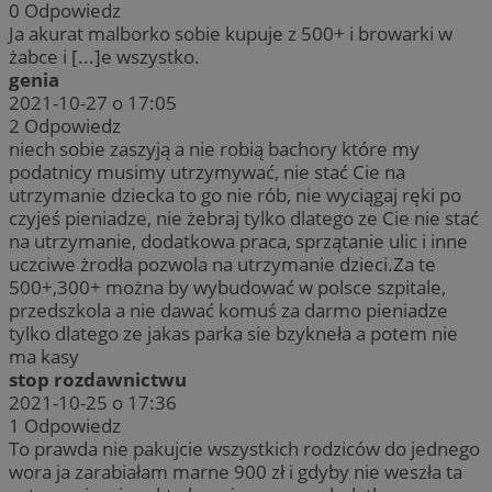
0
Odpowiedz
Ja akurat malborko sobie kupuje z 500+ i browarki w
żabce i [...]e wszystko.
genia
2021-10-27 o 17:05
2
Odpowiedz
niech sobie zaszyją a nie robią bachory które my
podatnicy musimy utrzymywać, nie stać Cie na
utrzymanie dziecka to go nie rób, nie wyciągaj ręki po
czyjeś pieniadze, nie żebraj tylko dlatego ze Cie nie stać
na utrzymanie, dodatkowa praca, sprzątanie ulic i inne
uczciwe żrodła pozwola na utrzymanie dzieci.Za te
500+,300+ można by wybudować w polsce szpitale,
przedszkola a nie dawać komuś za darmo pieniadze
tylko dlatego ze jakas parka sie bzykneła a potem nie
ma kasy
stop rozdawnictwu
2021-10-25 o 17:36
1
Odpowiedz
To prawda nie pakujcie wszystkich rodziców do jednego
wora ja zarabiałam marne 900 zł i gdyby nie weszła ta