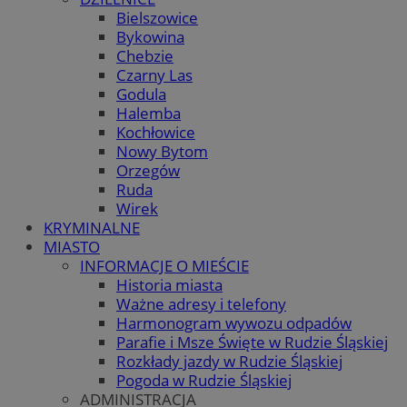
Bielszowice
Bykowina
Chebzie
Czarny Las
Godula
Halemba
Kochłowice
Nowy Bytom
Orzegów
Ruda
Wirek
KRYMINALNE
MIASTO
INFORMACJE O MIEŚCIE
Historia miasta
Ważne adresy i telefony
Harmonogram wywozu odpadów
Parafie i Msze Święte w Rudzie Śląskiej
Rozkłady jazdy w Rudzie Śląskiej
Pogoda w Rudzie Śląskiej
ADMINISTRACJA