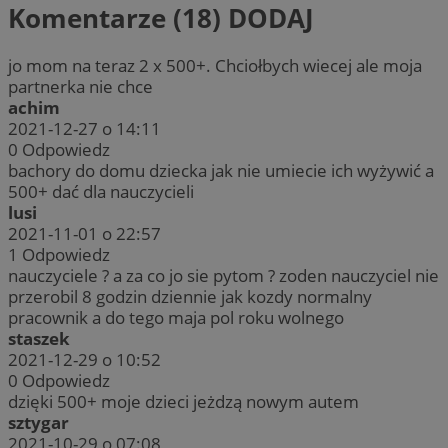
Komentarze (18)
DODAJ
jo mom na teraz 2 x 500+. Chciołbych wiecej ale moja
partnerka nie chce
achim
2021-12-27 o 14:11
0
Odpowiedz
bachory do domu dziecka jak nie umiecie ich wyżywić a
500+ dać dla nauczycieli
lusi
2021-11-01 o 22:57
1
Odpowiedz
nauczyciele ? a za co jo sie pytom ? zoden nauczyciel nie
przerobil 8 godzin dziennie jak kozdy normalny
pracownik a do tego maja pol roku wolnego
staszek
2021-12-29 o 10:52
0
Odpowiedz
dzięki 500+ moje dzieci jeżdzą nowym autem
sztygar
2021-10-29 o 07:08