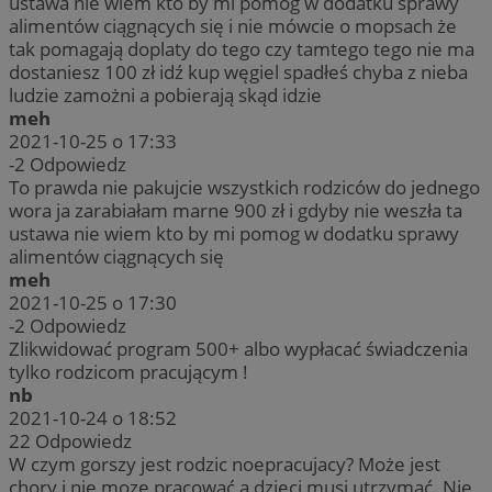
ustawa nie wiem kto by mi pomog w dodatku sprawy
alimentów ciągnących się i nie mówcie o mopsach że
tak pomagają doplaty do tego czy tamtego tego nie ma
dostaniesz 100 zł idź kup węgiel spadłeś chyba z nieba
ludzie zamożni a pobierają skąd idzie
meh
2021-10-25 o 17:33
-2
Odpowiedz
To prawda nie pakujcie wszystkich rodziców do jednego
wora ja zarabiałam marne 900 zł i gdyby nie weszła ta
ustawa nie wiem kto by mi pomog w dodatku sprawy
alimentów ciągnących się
meh
2021-10-25 o 17:30
-2
Odpowiedz
Zlikwidować program 500+ albo wypłacać świadczenia
tylko rodzicom pracującym !
nb
2021-10-24 o 18:52
22
Odpowiedz
W czym gorszy jest rodzic noepracujacy? Może jest
chory i nie moze pracować a dzieci musi utrzymać. Nie