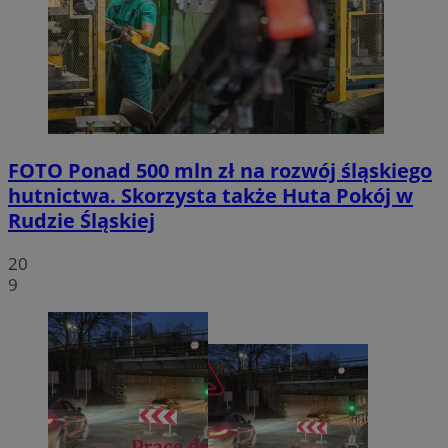
FOTO
Ponad 500 mln zł na rozwój śląskiego
hutnictwa. Skorzysta także Huta Pokój w
Rudzie Śląskiej
20
9