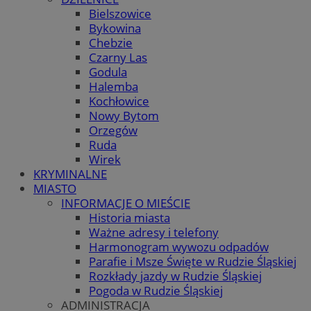
Bielszowice
Bykowina
Chebzie
Czarny Las
Godula
Halemba
Kochłowice
Nowy Bytom
Orzegów
Ruda
Wirek
KRYMINALNE
MIASTO
INFORMACJE O MIEŚCIE
Historia miasta
Ważne adresy i telefony
Harmonogram wywozu odpadów
Parafie i Msze Święte w Rudzie Śląskiej
Rozkłady jazdy w Rudzie Śląskiej
Pogoda w Rudzie Śląskiej
ADMINISTRACJA