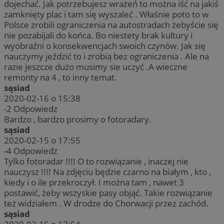
dojechać. Jak potrzebujesz wrażeń to można iść na jakiś
zamknięty plac i tam się wyszaleć . Właśnie poto to w
Polsce zrobili ograniczenia na autostradach żebyście się
nie pozabijali do końca. Bo niestety brak kultury i
wyobraźni o konsekwencjach swoich czynów. Jak się
nauczymy jeździć to i zrobią bez ograniczenia . Ale na
razie jeszcze dużo musimy sie uczyć .A wieczne
remonty na 4 , to inny temat.
sąsiad
2020-02-16 o 15:38
-2
Odpowiedz
Bardzo , bardzo prosimy o fotoradary.
sąsiad
2020-02-15 o 17:55
-4
Odpowiedz
Tylko fotoradar !!!! O to rozwiązanie , inaczej nie
nauczysz !!!! Na zdjęciu będzie czarno na białym , kto ,
kiedy i o ile przekroczył. I można tam , nawet 3
postawić, żeby wszyskie pasy objąć. Takie rozwiązanie
też widziałem . W drodze do Chorwacji przez zachód.
sąsiad