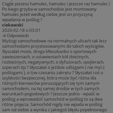
Ciągle piszesz hamulec, hamulec i jeszcze raz hamulec !
Po kiego grzyba w samochodzie jest montowany
hamulec jeżeli według ciebie jest on przyczyną
wpadania w poślizg ?
ciekawski
2020-02-18 o 03:01
-4
Odpowiedz
Wyścigi samochodowe na normalnych ulicach tak lecz
samochodami przystosowanymi do takich wyścigów.
Słyszałaś może, droga Mieszkanko o sportowych
zawieszeniach, o ustawieniach kół zbieżnych,
rozbieżnych, negatywnych, o dyfuzorach, spojlerach,
szperach itp ? Słyszałaś o jeździe uślizgami ( nie myl z
poślizgami ), o tzw czesaniu zakrętu ? Słyszałaś coś o
szybkości bezpiecznej, która może być różna dla
różnych kierowców poruszających się tym samym
samochodem, na tej samej drodze w tych samych
warunkach pogodowych ? Jeszcze jedno - wpaść w
poślizg a wprowadzić samochód w poślizg to są dwa
różne pojęcia. Samochód nigdy nie wpada w poślizg
sam od siebie a wynika z jakiegoś błędu popełnionego