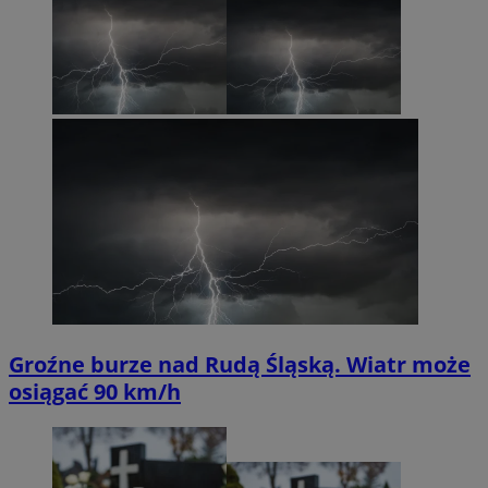
Groźne burze nad Rudą Śląską. Wiatr może
osiągać 90 km/h