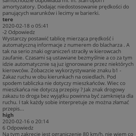
samochodzie odpowiada mi. In. Stan opon i
amortyzatory. Dodając niedostosowanie prędkości do
panujących warunków i lecimy w barierki.
tere
2020-02-18 o 05:41
-2
Odpowiedz
Wystarczy postawić tablicę mierząca prędkość i
automatyczną informacje z numerem do blacharza . A
tak na serio znaki ograniczeń straciły w kierowcach
zaufanie. Czasami są ustawiane bezmyślnie a co za tym
idzie automatycznie są juz ignorowane przez niektórych
kierowców. Zobaczcie wykorzystywanie znaku b1 -
Zakaz ruchu w obu kierunkach na osiedlach. Pod
spodem tabliczka nie dotyczy mieszkańców. Wiec co
mieszkańca nie dotyczą przepisy ? Jak znak drogowy
zakazu to droga bez wyjątku powinna być zamknięta dla
ruchu. I tak każdy sobie interpretuje ze można złamać
przepis...
high
2020-02-16 o 20:14
6
Odpowiedz
Na tym zakręcie jest ograniczenie 80 km/h, nie wiem co