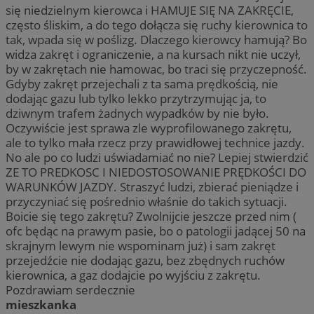
się niedzielnym kierowca i HAMUJE SIĘ NA ZAKRĘCIE,
często śliskim, a do tego dołącza się ruchy kierownica to
tak, wpada się w poślizg. Dlaczego kierowcy hamują? Bo
widza zakręt i ograniczenie, a na kursach nikt nie uczył,
by w zakrętach nie hamowac, bo traci się przyczepność.
Gdyby zakręt przejechali z ta sama prędkością, nie
dodając gazu lub tylko lekko przytrzymując ja, to
dziwnym trafem żadnych wypadków by nie było.
Oczywiście jest sprawa zle wyprofilowanego zakrętu,
ale to tylko mała rzecz przy prawidłowej technice jazdy.
No ale po co ludzi uświadamiać no nie? Lepiej stwierdzić
ZE TO PREDKOSC I NIEDOSTOSOWANIE PRĘDKOŚCI DO
WARUNKÓW JAZDY. Straszyć ludzi, zbierać pieniądze i
przyczyniać się pośrednio właśnie do takich sytuacji.
Boicie się tego zakrętu? Zwolnijcie jeszcze przed nim (
ofc będąc na prawym pasie, bo o patologii jadącej 50 na
skrajnym lewym nie wspominam już) i sam zakręt
przejedźcie nie dodając gazu, bez zbędnych ruchów
kierownica, a gaz dodajcie po wyjściu z zakrętu.
Pozdrawiam serdecznie
mieszkanka