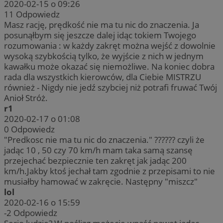
2020-02-15 o 09:26
11
Odpowiedz
Masz rację, prędkość nie ma tu nic do znaczenia. Ja
posunąłbym się jeszcze dalej idąc tokiem Twojego
rozumowania : w każdy zakręt można wejść z dowolnie
wysoką szybkością tylko, że wyjście z nich w jednym
kawałku może okazać się niemożliwe. Na koniec dobra
rada dla wszystkich kierowców, dla Ciebie MISTRZU
również - Nigdy nie jedź szybciej niż potrafi fruwać Twój
Anioł Stróż.
r1
2020-02-17 o 01:08
0
Odpowiedz
"Predkosc nie ma tu nic do znaczenia." ?????? czyli że
jadąc 10 , 50 czy 70 km/h mam taka samą szansę
przejechać bezpiecznie ten zakręt jak jadąc 200
km/h.Jakby ktoś jechał tam zgodnie z przepisami to nie
musiałby hamować w zakręcie. Następny "miszcz"
lol
2020-02-16 o 15:59
-2
Odpowiedz