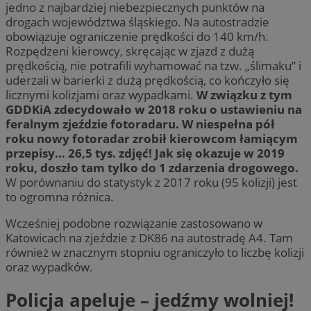
jedno z najbardziej niebezpiecznych punktów na
drogach województwa śląskiego. Na autostradzie
obowiązuje ograniczenie prędkości do 140 km/h.
Rozpędzeni kierowcy, skręcając w zjazd z dużą
prędkością, nie potrafili wyhamować na tzw. „ślimaku” i
uderzali w barierki z dużą prędkością, co kończyło się
licznymi kolizjami oraz wypadkami.
W związku z tym
GDDKiA zdecydowało w 2018 roku o ustawieniu na
feralnym zjeździe fotoradaru. W niespełna pół
roku nowy fotoradar zrobił kierowcom łamiącym
przepisy… 26,5 tys. zdjęć! Jak się okazuje w 2019
roku, doszło tam tylko do 1 zdarzenia drogowego.
W porównaniu do statystyk z 2017 roku (95 kolizji) jest
to ogromna różnica.
Wcześniej podobne rozwiązanie zastosowano w
Katowicach na zjeździe z DK86 na autostradę A4. Tam
również w znacznym stopniu ograniczyło to liczbę kolizji
oraz wypadków.
Policja apeluje – jedźmy wolniej!