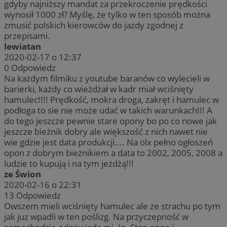
gdyby najniższy mandat za przekroczenie prędkości
wynosił 1000 zł? Myślę, że tylko w ten sposób można
zmusić polskich kierowców do jazdy zgodnej z
przepisami.
lewiatan
2020-02-17 o 12:37
0
Odpowiedz
Na każdym filmiku z youtube baranów co wylecieli w
barierki, każdy co wieżdżał w kadr miał wciśnięty
hamulec!!!! Prędkość, mokra droga, zakręt i hamulec w
podłoga to sie nie może udać w takich warunkach!!! A
do tego jeszcze pewnie stare opony bo po co nowe jak
jeszcze bieżnik dobry ale większość z nich nawet nie
wie gdzie jest data produkcji.... Na olx pełno ogłoszeń
opon z dobrym bieżnikiem a data to 2002, 2005, 2008 a
ludzie to kupują i na tym jeżdżą!!!
ze Świon
2020-02-16 o 22:31
13
Odpowiedz
Owszem mieli wciśnięty hamulec ale ze strachu po tym
jak juz wpadli w ten poślizg. Na przyczepność w