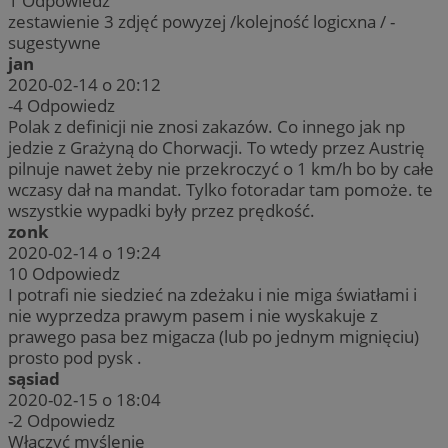
1
Odpowiedz
zestawienie 3 zdjęć powyzej /kolejność logicxna / -
sugestywne
jan
2020-02-14 o 20:12
-4
Odpowiedz
Polak z definicji nie znosi zakazów. Co innego jak np
jedzie z Grażyną do Chorwacji. To wtedy przez Austrię
pilnuje nawet żeby nie przekroczyć o 1 km/h bo by całe
wczasy dał na mandat. Tylko fotoradar tam pomoże. te
wszystkie wypadki były przez prędkość.
zonk
2020-02-14 o 19:24
10
Odpowiedz
I potrafi nie siedzieć na zdeżaku i nie miga światłami i
nie wyprzedza prawym pasem i nie wyskakuje z
prawego pasa bez migacza (lub po jednym mignięciu)
prosto pod pysk .
sąsiad
2020-02-15 o 18:04
-2
Odpowiedz
Włączyć myślenie