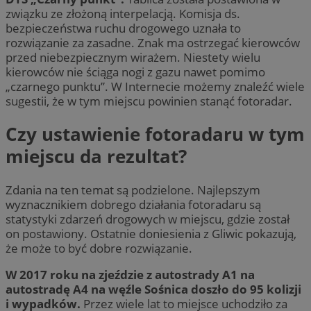
związku ze złożoną interpelacją. Komisja ds.
bezpieczeństwa ruchu drogowego uznała to
rozwiązanie za zasadne. Znak ma ostrzegać kierowców
przed niebezpiecznym wirażem. Niestety wielu
kierowców nie ściąga nogi z gazu nawet pomimo
„czarnego punktu”. W Internecie możemy znaleźć wiele
sugestii, że w tym miejscu powinien stanąć fotoradar.
Czy ustawienie fotoradaru w tym
miejscu da rezultat?
Zdania na ten temat są podzielone. Najlepszym
wyznacznikiem dobrego działania fotoradaru są
statystyki zdarzeń drogowych w miejscu, gdzie został
on postawiony. Ostatnie doniesienia z Gliwic pokazują,
że może to być dobre rozwiązanie.
W 2017 roku na zjeździe z autostrady A1 na
autostradę A4 na węźle Sośnica doszło do 95 kolizji
i wypadków.
Przez wiele lat to miejsce uchodziło za