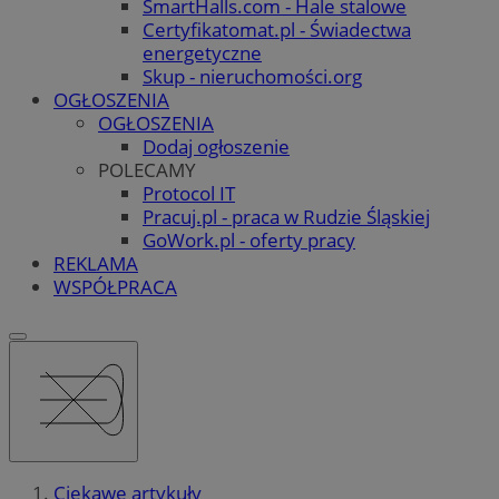
SmartHalls.com - Hale stalowe
Certyfikatomat.pl - Świadectwa
energetyczne
Skup - nieruchomości.org
OGŁOSZENIA
OGŁOSZENIA
Dodaj ogłoszenie
POLECAMY
Protocol IT
Pracuj.pl - praca w Rudzie Śląskiej
GoWork.pl - oferty pracy
REKLAMA
WSPÓŁPRACA
Ciekawe artykuły