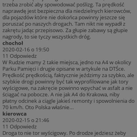
trzeba zrobić aby spowodować poślizg. Ta prędkość
naprawdę jest bezpieczna dla niedzielnych kierowców,
dla pojazdów które nie dokońca powinny jeszcze się
poruszać po naszych drogach. Tam nikt nie wypadł z
zakrętu jadąc przepisowo. Za głupie zabawy są głupie
nagrody, to sie tyczy wszystkich dróg.
chochoł
2020-02-16 o 19:50
11
Odpowiedz
W Rudzie mamy 2 takie miejsca, jedno na A4 w okolicy
Parku Pamięci i drugie opisane w artykule na DTŚce.
Prędkość prędkością, faktycznie jeździmy za szybko, ale
szybkie drogi powinny być tak wyprofilowane jak tory
wyścigowe, na zakręcie powinno wpychać w asfalt a nie
ściągać na pobocze. A nie jak A4 do Krakowa, niby
płatny odcinek a ciągle jakieś remonty i spowolnienia do
70 km/h. Oto Polska właśnie...
kierowca
2020-02-15 o 21:46
11
Odpowiedz
Droga to nie tor wyścigowy. Po drodze jedziesz żeby