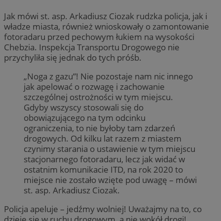
Jak mówi st. asp. Arkadiusz Ciozak rudzka policja, jak i
władze miasta, również wnioskowały o zamontowanie
fotoradaru przed pechowym łukiem na wysokości
Chebzia. Inspekcja Transportu Drogowego nie
przychyliła się jednak do tych próśb.
„Noga z gazu”! Nie pozostaje nam nic innego
jak apelować o rozwagę i zachowanie
szczególnej ostrożności w tym miejscu.
Gdyby wszyscy stosowali się do
obowiązującego na tym odcinku
ograniczenia, to nie byłoby tam zdarzeń
drogowych. Od kilku lat razem z miastem
czynimy starania o ustawienie w tym miejscu
stacjonarnego fotoradaru, lecz jak widać w
ostatnim komunikacie ITD, na rok 2020 to
miejsce nie zostało wzięte pod uwagę – mówi
st. asp. Arkadiusz Ciozak.
Policja apeluje – jedźmy wolniej! Uważajmy na to, co
dzieje się w ruchu drogowym, a nie wokół drogi!