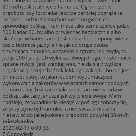
Serio ludzie? W poślizg możecie wpaść nawet jadąc
20km/h jeśli wciśnięcie hamulec. Ograniczenie
prędkości czy fotoradar jeszcze bardziej pogrąża te
miejsce. Ludzie zaczną hamowac na gwałt, co
spowoduje poślizg. I tak, masz taka sama szanse jadąc
200 i jadąc 20, by albo przyjechac bezpiecznie albo
skończyć w barierkach. Jeśli masz dobre opony, wiesz
coś o technice jazdy, a nie jak co druga osoba
trzymająca hamulec, a czasem o zgrozo i sprzęgło, to
jadąc 200 i jadąc 20 wylecisz. Swoją droga, niezle macie
sprane mózgi. Jeśli według was, nie da się z wyższa
prędkością przejechać tak lekkiego zakrętu, bo nie jest
on nawet ostry, to jakim cudem wytlumaczycie
wykonywanie zakrętów w wyścigach samochodowych
po normalnych ulicach? Jakos nikt tam nie wpada w
poślizgi, ale tacy Janusze jak wy wiecie swoje. Mam
nadzieje, ze wpadniecie kiedyś w poślizg i zobaczycie,
ze przyczyna był hamulec, a nie wasza śmieszna
nienawiść do jakiejkolwiek prędkości powyżej 50km/h
mieszkanka
2020-02-17 o 09:33
7
Odpowiedz