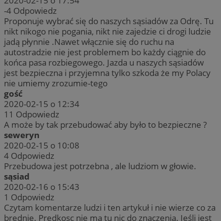
2020-02-15 o 17:54
-4
Odpowiedz
Proponuje wybrać się do naszych sąsiadów za Odrę. Tu
nikt nikogo nie pogania, nikt nie zajedzie ci drogi ludzie
jadą płynnie .Nawet włącznie się do ruchu na
autostradzie nie jest problemem bo każdy ciągnie do
końca pasa rozbiegowego. Jazda u naszych sąsiadów
jest bezpieczna i przyjemna tylko szkoda że my Polacy
nie umiemy zrozumie-tego
gość
2020-02-15 o 12:34
11
Odpowiedz
A może by tak przebudować aby było to bezpieczne ?
seweryn
2020-02-15 o 10:08
4
Odpowiedz
Przebudowa jest potrzebna , ale ludziom w głowie.
sąsiad
2020-02-16 o 15:43
1
Odpowiedz
Czytam komentarze ludzi i ten artykuł i nie wierze co za
brednie. Predkosc nie ma tu nic do znaczenia. Jeśli jest