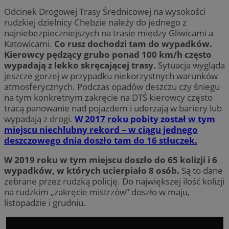
Odcinek Drogowej Trasy Średnicowej na wysokości
rudzkiej dzielnicy Chebzie należy do jednego z
najniebezpieczniejszych na trasie między Gliwicami a
Katowicami.
Co rusz dochodzi tam do wypadków.
Kierowcy pędzący grubo ponad 100 km/h często
wypadają z lekko skręcającej trasy.
Sytuacja wygląda
jeszcze gorzej w przypadku niekorzystnych warunków
atmosferycznych. Podczas opadów deszczu czy śniegu
na tym konkretnym zakręcie na DTŚ kierowcy często
tracą panowanie nad pojazdem i uderzają w bariery lub
wypadają z drogi.
W 2017 roku pobity został w tym
miejscu niechlubny rekord – w ciągu jednego
deszczowego dnia doszło tam do 16 stłuczek.
W 2019 roku w tym miejscu doszło do 65 kolizji i 6
wypadków, w których ucierpiało 8 osób.
Są to dane
zebrane przez rudzką policję. Do największej ilość kolizji
na rudzkim „zakręcie mistrzów” doszło w maju,
listopadzie i grudniu.