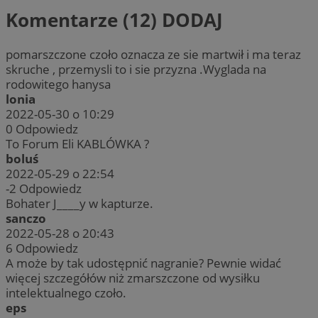
Komentarze (12)
DODAJ
pomarszczone czoło oznacza ze sie martwił i ma teraz
skruche , przemysli to i sie przyzna .Wyglada na
rodowitego hanysa
lonia
2022-05-30 o 10:29
0
Odpowiedz
To Forum Eli KABLÓWKA ?
boluś
2022-05-29 o 22:54
-2
Odpowiedz
Bohater J____y w kapturze.
sanczo
2022-05-28 o 20:43
6
Odpowiedz
A może by tak udostępnić nagranie? Pewnie widać
więcej szczegółów niż zmarszczone od wysiłku
intelektualnego czoło.
eps