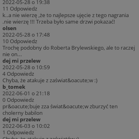
2022-05-28 o 19:38
11
Odpowiedz
k..a nie wierzę ,że to najlepsze ujęcie z tego nagrania
.nie wierzę !!! Trzeba było same drzwi pokazać!
olsen
2022-05-28 o 17:48
10
Odpowiedz
Trochę podobny do Roberta Brylewskiego, ale to raczej
nie on...
dej mi przelew
2022-05-28 o 10:59
4
Odpowiedz
Chyba, że atakuje z zaświat&oacute;w :)
b_tomek
2022-06-01 o 21:18
0
Odpowiedz
pr&oacute;buje zza świat&oacute;w zburzyć ten
cholerny babilon
dej mi przelew
2022-06-03 o 10:02
1
Odpowiedz
Chyba, że atakuje z zaświatów :)