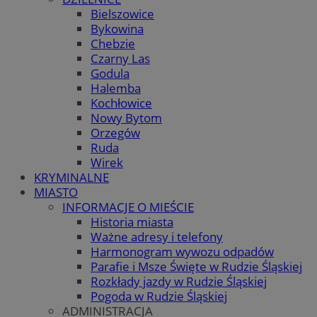
Bielszowice
Bykowina
Chebzie
Czarny Las
Godula
Halemba
Kochłowice
Nowy Bytom
Orzegów
Ruda
Wirek
KRYMINALNE
MIASTO
INFORMACJE O MIEŚCIE
Historia miasta
Ważne adresy i telefony
Harmonogram wywozu odpadów
Parafie i Msze Święte w Rudzie Śląskiej
Rozkłady jazdy w Rudzie Śląskiej
Pogoda w Rudzie Śląskiej
ADMINISTRACJA