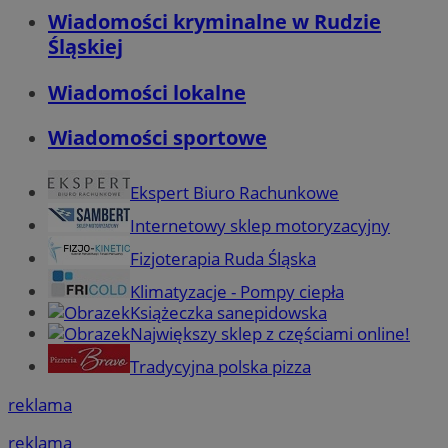
Wiadomości kryminalne w Rudzie
Śląskiej
Wiadomości lokalne
Wiadomości sportowe
Ekspert Biuro Rachunkowe
Internetowy sklep motoryzacyjny
Fizjoterapia Ruda Śląska
Klimatyzacje - Pompy ciepła
Książeczka sanepidowska
Największy sklep z częściami online!
Tradycyjna polska pizza
reklama
reklama