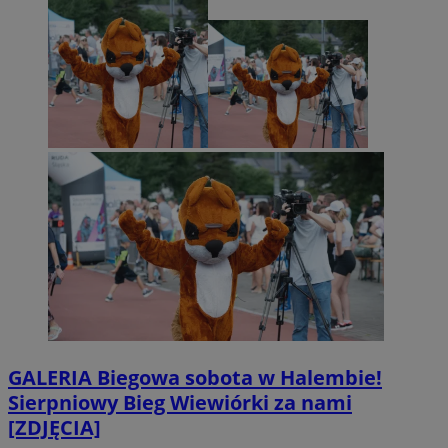
GALERIA
Biegowa sobota w Halembie!
Sierpniowy Bieg Wiewiórki za nami
[ZDJĘCIA]