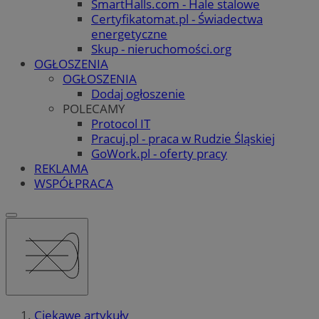
SmartHalls.com - Hale stalowe
Certyfikatomat.pl - Świadectwa
energetyczne
Skup - nieruchomości.org
OGŁOSZENIA
OGŁOSZENIA
Dodaj ogłoszenie
POLECAMY
Protocol IT
Pracuj.pl - praca w Rudzie Śląskiej
GoWork.pl - oferty pracy
REKLAMA
WSPÓŁPRACA
Ciekawe artykuły