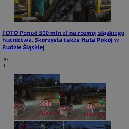
FOTO
Ponad 500 mln zł na rozwój śląskiego
hutnictwa. Skorzysta także Huta Pokój w
Rudzie Śląskiej
20
9