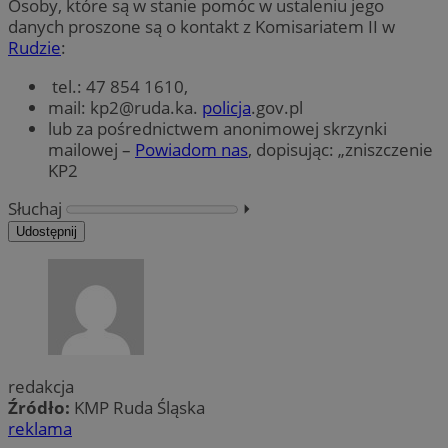
Osoby, które są w stanie pomóc w ustaleniu jego
danych proszone są o kontakt z Komisariatem II w
Rudzie
:
tel.: 47 854 1610,
mail:
kp2@ruda.ka
.
policja
.gov.pl
lub za pośrednictwem anonimowej skrzynki
mailowej –
Powiadom nas
, dopisując: „zniszczenie
KP2
Słuchaj
⏵︎
Udostępnij
redakcja
Źródło:
KMP Ruda Śląska
reklama