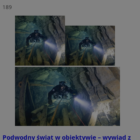
189
Podwodny świat w obiektywie – wywiad z