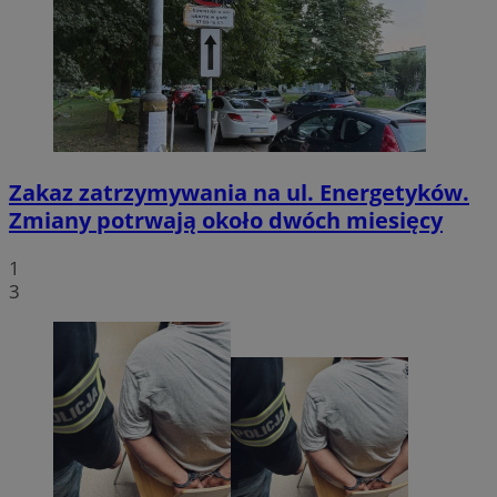
Zakaz zatrzymywania na ul. Energetyków.
Zmiany potrwają około dwóch miesięcy
1
3