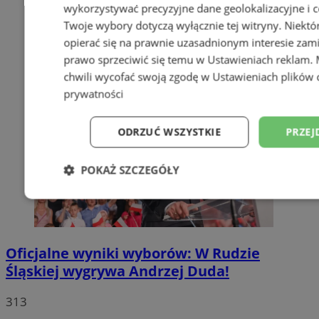
wykorzystywać precyzyjne dane geolokalizacyjne i c
Twoje wybory dotyczą wyłącznie tej witryny. Niekt
opierać się na prawnie uzasadnionym interesie zami
prawo sprzeciwić się temu w
Ustawieniach reklam
.
chwili wycofać swoją zgodę w
Ustawieniach plików 
prywatności
ODRZUĆ WSZYSTKIE
PRZEJ
POKAŻ SZCZEGÓŁY
Niezbędne
Wydajność
Targetowani
Oficjalne wyniki wyborów: W Rudzie
Niesklasyfikowane
Śląskiej wygrywa Andrzej Duda!
313