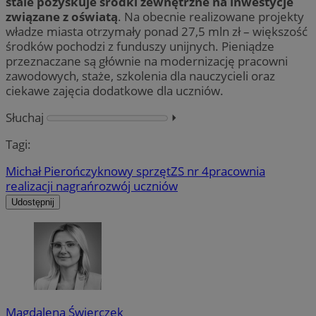
stale pozyskuje środki zewnętrzne na inwestycje
związane z oświatą
. Na obecnie realizowane projekty
władze miasta otrzymały ponad 27,5 mln zł – większość
środków pochodzi z funduszy unijnych. Pieniądze
przeznaczane są głównie na modernizację pracowni
zawodowych, staże, szkolenia dla nauczycieli oraz
ciekawe zajęcia dodatkowe dla uczniów.
Słuchaj
⏵︎
Tagi:
Michał Pierończyk
nowy sprzęt
ZS nr 4
pracownia
realizacji nagrań
rozwój uczniów
Udostępnij
Magdalena Świerczek