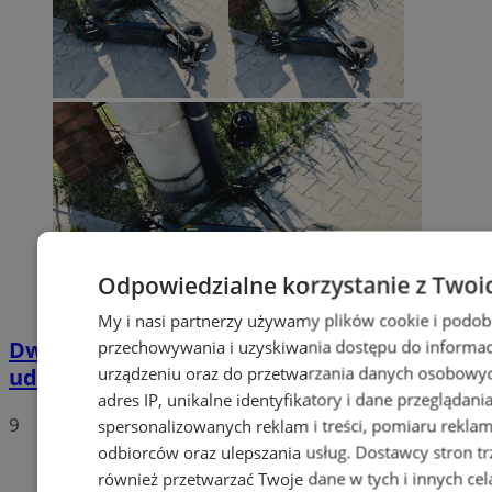
Odpowiedzialne korzystanie z Twoi
My i nasi partnerzy używamy plików cookie i podob
Dwaj nastolatkowie na jednej hulajnodze
przechowywania i uzyskiwania dostępu do informac
urządzeniu oraz do przetwarzania danych osobowych
uderzyli w auto w Bielszowicach
adres IP, unikalne identyfikatory i dane przeglądani
9
spersonalizowanych reklam i treści, pomiaru reklam i
odbiorców oraz ulepszania usług.
Dostawcy stron tr
również przetwarzać Twoje dane w tych i innych cel