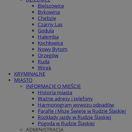
Bielszowice
Bykowina
Chebzie
Czarny Las
Godula
Halemba
Kochłowice
Nowy Bytom
Orzegów
Ruda
Wirek
KRYMINALNE
MIASTO
INFORMACJE O MIEŚCIE
Historia miasta
Ważne adresy i telefony
Harmonogram wywozu odpadów
Parafie i Msze Święte w Rudzie Śląskiej
Rozkłady jazdy w Rudzie Śląskiej
Pogoda w Rudzie Śląskiej
ADMINISTRACJA