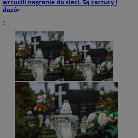
wrzucili nagranie do sieci. Są zarzuty i
dozór
9