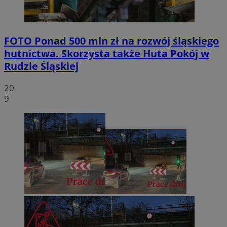
FOTO
Ponad 500 mln zł na rozwój śląskiego
hutnictwa. Skorzysta także Huta Pokój w
Rudzie Śląskiej
20
9