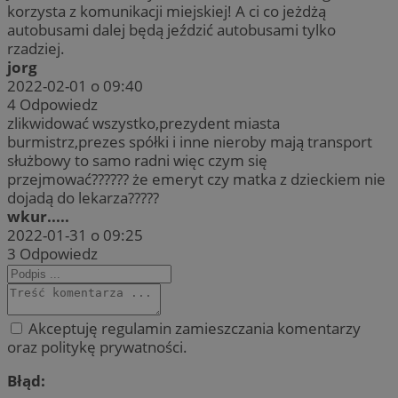
korzysta z komunikacji miejskiej! A ci co jeżdżą
autobusami dalej będą jeździć autobusami tylko
rzadziej.
jorg
2022-02-01 o 09:40
4
Odpowiedz
zlikwidować wszystko,prezydent miasta
burmistrz,prezes spółki i inne nieroby mają transport
służbowy to samo radni więc czym się
przejmować?????? że emeryt czy matka z dzieckiem nie
dojadą do lekarza?????
wkur.....
2022-01-31 o 09:25
3
Odpowiedz
Akceptuję regulamin zamieszczania komentarzy
oraz politykę prywatności.
Błąd: