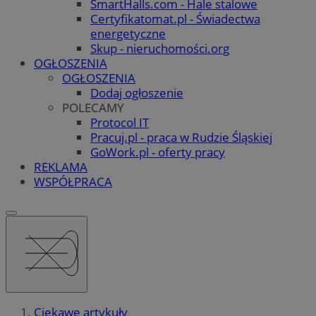
SmartHalls.com - Hale stalowe
Certyfikatomat.pl - Świadectwa
energetyczne
Skup - nieruchomości.org
OGŁOSZENIA
OGŁOSZENIA
Dodaj ogłoszenie
POLECAMY
Protocol IT
Pracuj.pl - praca w Rudzie Śląskiej
GoWork.pl - oferty pracy
REKLAMA
WSPÓŁPRACA
Ciekawe artykuły