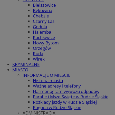
Bielszowice
Bykowina
Chebzie
Czarny Las
Godula
Halemba
Kochłowice
Nowy Bytom
Orzegów
Ruda
Wirek
KRYMINALNE
MIASTO
INFORMACJE O MIEŚCIE
Historia miasta
Ważne adresy i telefony
Harmonogram wywozu odpadów
Parafie i Msze Święte w Rudzie Śląskiej
Rozkłady jazdy w Rudzie Śląskiej
Pogoda w Rudzie Śląskiej
ADMINISTRACJA