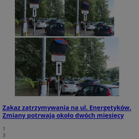
Zakaz zatrzymywania na ul. Energetyków.
Zmiany potrwają około dwóch miesięcy
1
3