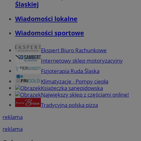
Śląskiej
Wiadomości lokalne
Wiadomości sportowe
Ekspert Biuro Rachunkowe
Internetowy sklep motoryzacyjny
Fizjoterapia Ruda Śląska
Klimatyzacje - Pompy ciepła
Książeczka sanepidowska
Największy sklep z częściami online!
Tradycyjna polska pizza
reklama
reklama