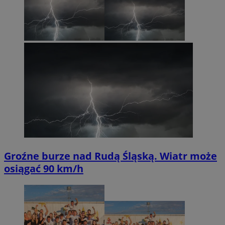
Groźne burze nad Rudą Śląską. Wiatr może
osiągać 90 km/h