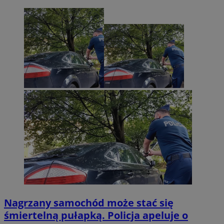
Nagrzany samochód może stać się
śmiertelną pułapką. Policja apeluje o