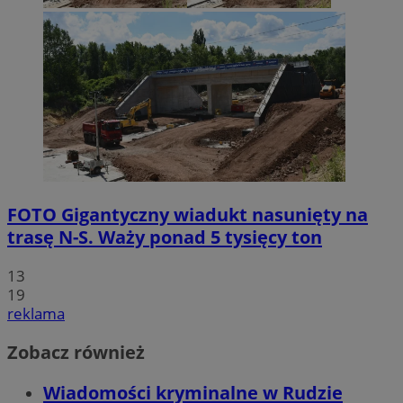
FOTO
Gigantyczny wiadukt nasunięty na
trasę N-S. Waży ponad 5 tysięcy ton
13
19
reklama
Zobacz również
Wiadomości kryminalne w Rudzie