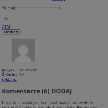
Słuchaj
⏵︎
Tagi:
ZTM
Udostępnij
justyna.romanczyk
Źródło:
TVS
reklama
Komentarze (6)
DODAJ
Kto nato zezwala,wiencej osobowych aut większy
smrud,Pytanie gdzie ekolodzy no gdzie,dlaczego nie