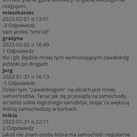
reagujom.
mieszkaniec
2022-02-01 o 13:01
-3
Odpowiedz
sam jesteś "smrUd"
grażyna
2022-02-02 o 18:49
1
Odpowiedz
No i git. Będzie mniej tych wymuszających zawalidróg
jeździło po drogach
jorg
2022-01-31 o 16:13
-1
Odpowiedz
Dzięki tym "zawalidrogom" na ulicach jest mniej
samochodów. Teraz jak się przesiądą na samochody,
strzelisz sobie logicznego samobója, stojąc za większą
ilością samochodozy w korkach.
mikia
2022-01-31 o 22:11
2
Odpowiedz
Jakoś nie znam osoby która ma samochód i regularnie