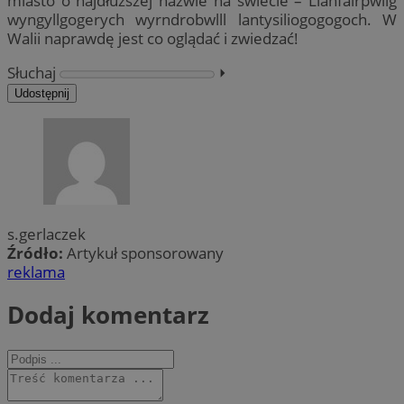
miasto o najdłuższej nazwie na świecie – Llanfairpwllg
wyngyllgogerych wyrndrobwlll lantysiliogogogoch. W
Walii naprawdę jest co oglądać i zwiedzać!
Słuchaj
⏵︎
Udostępnij
s.gerlaczek
Źródło:
Artykuł sponsorowany
reklama
Dodaj komentarz