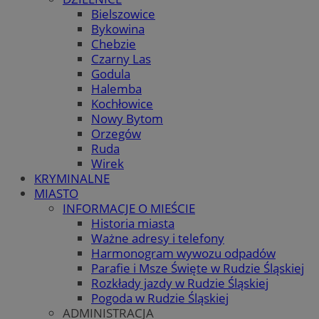
Bielszowice
Bykowina
Chebzie
Czarny Las
Godula
Halemba
Kochłowice
Nowy Bytom
Orzegów
Ruda
Wirek
KRYMINALNE
MIASTO
INFORMACJE O MIEŚCIE
Historia miasta
Ważne adresy i telefony
Harmonogram wywozu odpadów
Parafie i Msze Święte w Rudzie Śląskiej
Rozkłady jazdy w Rudzie Śląskiej
Pogoda w Rudzie Śląskiej
ADMINISTRACJA