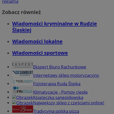
reklama
Zobacz również
Wiadomości kryminalne w Rudzie
Śląskiej
Wiadomości lokalne
Wiadomości sportowe
Ekspert Biuro Rachunkowe
Internetowy sklep motoryzacyjny
Fizjoterapia Ruda Śląska
Klimatyzacje - Pompy ciepła
Książeczka sanepidowska
Największy sklep z częściami online!
Tradycyjna polska pizza