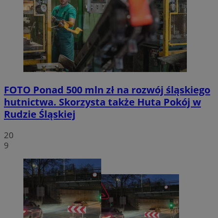
FOTO
Ponad 500 mln zł na rozwój śląskiego
hutnictwa. Skorzysta także Huta Pokój w
Rudzie Śląskiej
20
9