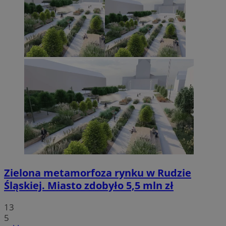
Zielona metamorfoza rynku w Rudzie
Śląskiej. Miasto zdobyło 5,5 mln zł
13
5