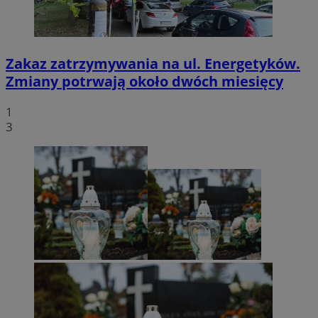
Zakaz zatrzymywania na ul. Energetyków.
Zmiany potrwają około dwóch miesięcy
1
3