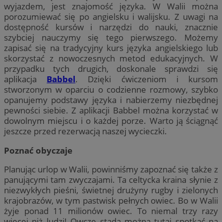
wyjazdem, jest znajomość języka. W Walii można
porozumiewać się po angielsku i walijsku. Z uwagi na
dostępność kursów i narzędzi do nauki, znacznie
szybciej nauczymy się tego pierwszego. Możemy
zapisać się na tradycyjny kurs języka angielskiego lub
skorzystać z nowoczesnych metod edukacyjnych. W
przypadku tych drugich, doskonale sprawdzi się
aplikacja
Babbel
. Dzięki ćwiczeniom i kursom
stworzonym w oparciu o codzienne rozmowy, szybko
opanujemy podstawy języka i nabierzemy niezbędnej
pewności siebie. Z aplikacji Babbel można korzystać w
dowolnym miejscu i o każdej porze. Warto ją ściągnąć
jeszcze przed rezerwacją naszej wycieczki.
Poznać obyczaje
Planując urlop w Walii, powinniśmy zapoznać się także z
panującymi tam zwyczajami. Ta celtycka kraina słynie z
niezwykłych pieśni, świetnej drużyny rugby i zielonych
krajobrazów, w tym pastwisk pełnych owiec. Bo w Walii
żyje ponad 11 milionów owiec. To niemal trzy razy
więcej niż ludzi! Owcze stada można tutaj spotkać na