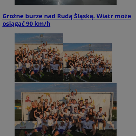
Groźne burze nad Rudą Śląską. Wiatr może
osiągać 90 km/h