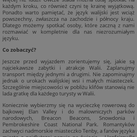
każdym kroku, co również czyni tę krainę wyjątkową.
Ponadto warto pamiętać, że język walijski jest wciąż
powszechny, zwłaszcza na zachodzie i północy kraju.
Dlatego możemy spotkać osoby, które zaczną z nami
rozmawiać w kompletnie dla nas niezrozumiałym
języku.
Co zobaczyć?
Jeszcze przed wyjazdem zorientujemy się, jakie są
najciekawsze zabytki i atrakcje Walii. Zaplanujmy
transport między jednymi a drugimi. Nie zapominajmy
jednak o urokach walijskiej wsi i małych miasteczek.
Szczególnie miejscowości w pobliżu klifów stanowią nie
lada gratkę dla każdego turysty w Walii.
Koniecznie wybierzmy się na wycieczkę rowerową do
bajkowej Elan Valley i do malowniczych parków
narodowych, Breacon Beacons, Snowdonia i
Pembrokeshire Coast National Park. Romantyków
zachwyci nadmorskie miasteczko Tenby, a fanów języka