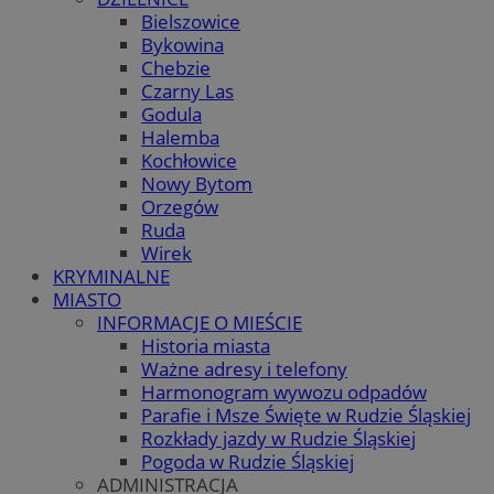
Bielszowice
Bykowina
Chebzie
Czarny Las
Godula
Halemba
Kochłowice
Nowy Bytom
Orzegów
Ruda
Wirek
KRYMINALNE
MIASTO
INFORMACJE O MIEŚCIE
Historia miasta
Ważne adresy i telefony
Harmonogram wywozu odpadów
Parafie i Msze Święte w Rudzie Śląskiej
Rozkłady jazdy w Rudzie Śląskiej
Pogoda w Rudzie Śląskiej
ADMINISTRACJA