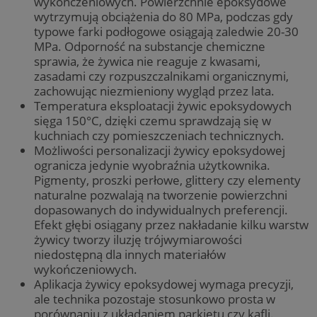
wykończeniowych. Powierzchnie epoksydowe
wytrzymują obciążenia do 80 MPa, podczas gdy
typowe farki podłogowe osiągają zaledwie 20-30
MPa. Odporność na substancje chemiczne
sprawia, że żywica nie reaguje z kwasami,
zasadami czy rozpuszczalnikami organicznymi,
zachowując niezmieniony wygląd przez lata.
Temperatura eksploatacji żywic epoksydowych
sięga 150°C, dzięki czemu sprawdzają się w
kuchniach czy pomieszczeniach technicznych.
Możliwości personalizacji żywicy epoksydowej
ogranicza jedynie wyobraźnia użytkownika.
Pigmenty, proszki perłowe, glittery czy elementy
naturalne pozwalają na tworzenie powierzchni
dopasowanych do indywidualnych preferencji.
Efekt głębi osiągany przez nakładanie kilku warstw
żywicy tworzy iluzję trójwymiarowości
niedostępną dla innych materiałów
wykończeniowych.
Aplikacja żywicy epoksydowej wymaga precyzji,
ale technika pozostaje stosunkowo prosta w
porównaniu z układaniem parkietu czy kafli.