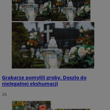
Grabarze pomylili groby. Doszło do
nielegalnej ekshumacji
26