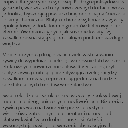
popisu dla żywicy epoksydowej. Podłogi epoksydowe w
garażach, warsztatach czy nowoczesnych loftach tworzą
jednolitą, błyszczącą powierzchnię odporną na ścieranie
i plamy chemiczne. Blaty kuchenne wykonane z żywicy
epoksydowej z dodatkiem pigmentów kolorowych lub
elementów dekoracyjnych jak suszone kwiaty czy
kawałki drewna stają się centralnym punktem każdego
wnętrza.
Meble otrzymują drugie życie dzięki zastosowaniu
żywicy do wypełniania pęknięć w drewnie lub tworzenia
efektownych powierzchni stołów. River tables, czyli
stoły z żywicą imitującą przepływającą rzekę między
kawałkami drewna, reprezentują jeden z najbardziej
spektakularnych trendów w meblarstwie.
Świat rękodzieła i sztuki odkrył w żywicy epoksydowej
medium o nieograniczonych możliwościach. Biżuteria z
żywicą pozwala na tworzenie przezroczystych
wisiorków z zatopionymi elementami natury – od
płatków kwiatów po drobne muszelki. Artyści
wykorzystują żywicę do tworzenia abstrakcyjnych