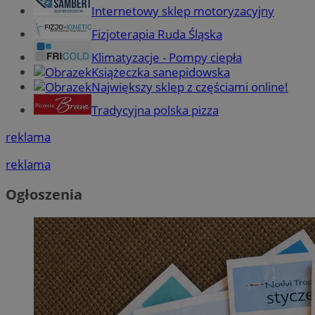
Internetowy sklep motoryzacyjny
Fizjoterapia Ruda Śląska
Klimatyzacje - Pompy ciepła
Książeczka sanepidowska
Największy sklep z częściami online!
Tradycyjna polska pizza
reklama
reklama
Ogłoszenia