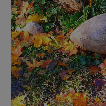
SessID
QeSessID
MvSessID
CookieScriptConse
VISITOR_PRIVACY_
msToken
Provider
Nazwa
Domena
Nazwa