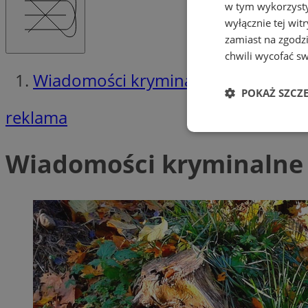
w tym wykorzysty
wyłącznie tej wi
zamiast na zgodz
chwili wycofać s
Wiadomości kryminalne w Rudzie Śl
POKAŻ SZCZ
reklama
Niezbędne
Wiadomości kryminalne 
Ni
Niezbędne pliki cook
zarządzanie kontem. 
Nazwa