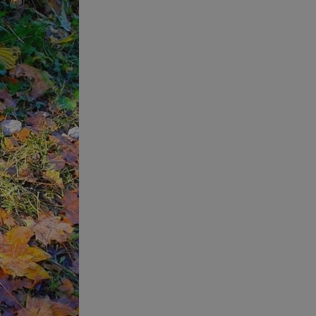
tyfikator sesji.
tyfikator sesji.
tyfikator sesji.
zez usługę Cookie-
eferencji
a pliki cookie. Jest
Cookie-Script.com
o przechowywania
watności dla ich
dane dotyczące
olityki i
ając, że ich
e w przyszłych
 celów
a, zapewniając, że
i, a ich dane są
przez witrynę
sług.