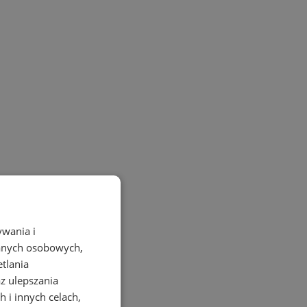
ywania i
danych osobowych,
etlania
az ulepszania
 i innych celach,