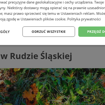
wać precyzyjne dane geolokalizacyjne i cechy urządzenia. Twoje
tryny. Niektórzy dostawcy mogą opierać się na prawnie uzasadnio
ie; masz prawo sprzeciwić się temu w
Ustawieniach reklam
. Może
woją zgodę w
Ustawieniach plików cookie
.
Polityka prywatności
ąskiej
EGÓŁY
ODRZUĆ WSZYSTKIE
PRZEJDŹ 
Wydajność
Targetowanie
Funkcjonalność
Ni
w Rudzie Śląskiej
ezbędne
Wydajność
Targetowanie
Funkcjonalność
Niesklasyfikow
ie umożliwiają korzystanie z podstawowych funkcji strony internetowej, takich jak log
Bez niezbędnych plików cookie nie można prawidłowo korzystać ze strony internetowe
Provider
/
Okres
Opis
Domena
przechowywania