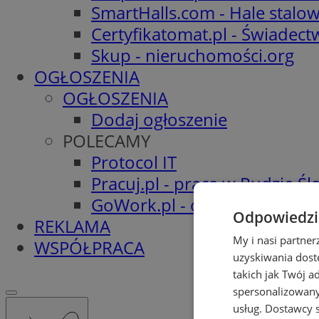
SmartHalls.com - Hale stalo
Certyfikatomat.pl - Świadec
Skup - nieruchomości.org
OGŁOSZENIA
OGŁOSZENIA
Dodaj ogłoszenie
POLECAMY
Protocol IT
Pracuj.pl - praca w Rudzie Ślą
GoWork.pl - oferty pracy
Odpowiedzia
REKLAMA
My i nasi partne
WSPÓŁPRACA
uzyskiwania dost
takich jak Twój a
spersonalizowanyc
usług.
Dostawcy s