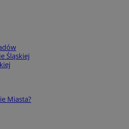
adów
e Śląskiej
kiej
ie Miasta?