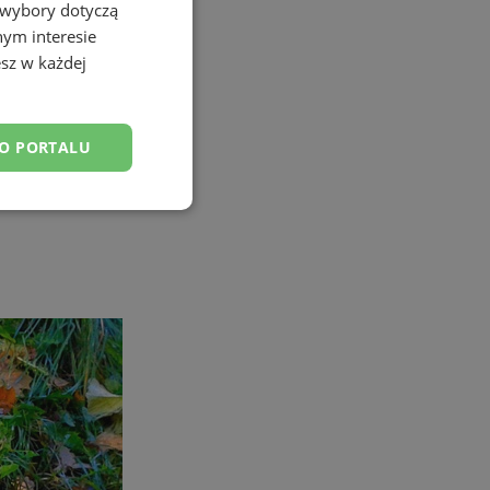
 wybory dotyczą
nym interesie
sz w każdej
DO PORTALU
esklasyfikowane
ane
owanie użytkownika i
j.