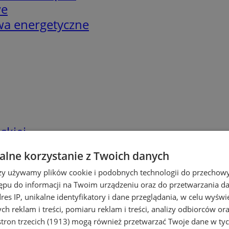
we
twa energetyczne
skiej
lne korzystanie z Twoich danych
rzy używamy plików cookie i podobnych technologii do przechow
ępu do informacji na Twoim urządzeniu oraz do przetwarzania 
dres IP, unikalne identyfikatory i dane przeglądania, w celu wyświ
h reklam i treści, pomiaru reklam i treści, analizy odbiorców or
tron trzecich (1913)
mogą również przetwarzać Twoje dane w tych