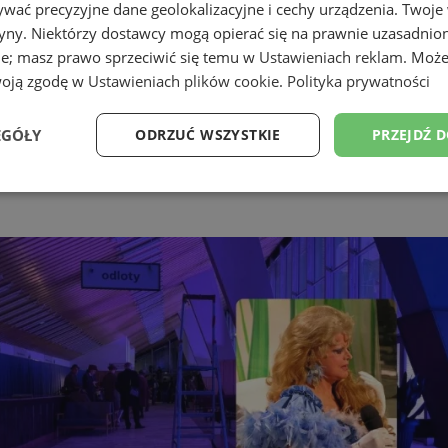
wać precyzyjne dane geolokalizacyjne i cechy urządzenia. Twoje
tryny. Niektórzy dostawcy mogą opierać się na prawnie uzasadnio
ie; masz prawo sprzeciwić się temu w
Ustawieniach reklam
. Może
woją zgodę w
Ustawieniach plików cookie
.
Polityka prywatności
EGÓŁY
ODRZUĆ WSZYSTKIE
PRZEJDŹ 
Wydajność
Targetowanie
Funkcjonalność
Ni
ezbędne
Wydajność
Targetowanie
Funkcjonalność
Niesklasyfikow
ie umożliwiają korzystanie z podstawowych funkcji strony internetowej, takich jak log
Bez niezbędnych plików cookie nie można prawidłowo korzystać ze strony internetowe
Provider
/
Okres
Opis
Domena
przechowywania