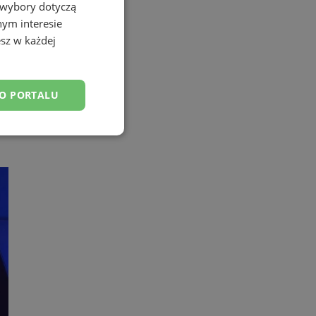
 wybory dotyczą
nym interesie
sz w każdej
DO PORTALU
esklasyfikowane
ane
owanie użytkownika i
j.