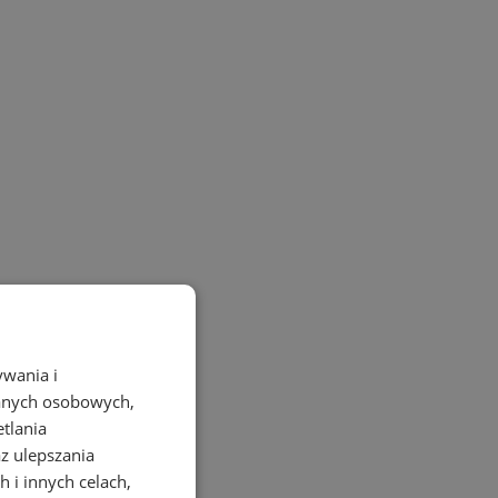
ywania i
danych osobowych,
etlania
az ulepszania
 i innych celach,