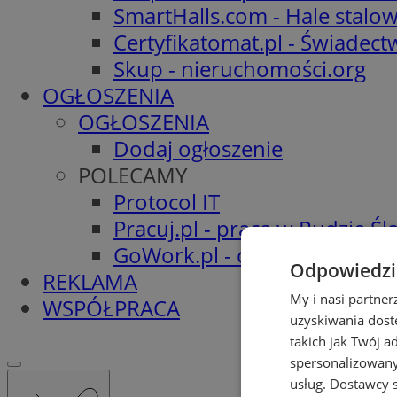
SmartHalls.com - Hale stalo
Certyfikatomat.pl - Świadec
Skup - nieruchomości.org
OGŁOSZENIA
OGŁOSZENIA
Dodaj ogłoszenie
POLECAMY
Protocol IT
Pracuj.pl - praca w Rudzie Ślą
GoWork.pl - oferty pracy
Odpowiedzia
REKLAMA
My i nasi partne
WSPÓŁPRACA
uzyskiwania dost
takich jak Twój a
spersonalizowanyc
usług.
Dostawcy s