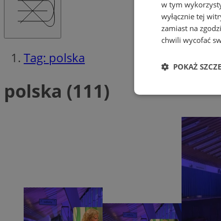
w tym wykorzysty
wyłącznie tej wi
zamiast na zgodz
chwili wycofać s
Tag: polska
POKAŻ SZCZ
polska (111)
Niezbędne
Ni
Niezbędne pliki cook
zarządzanie kontem. 
Nazwa