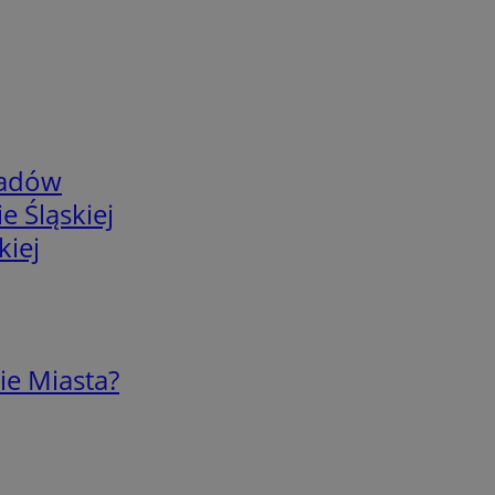
adów
e Śląskiej
kiej
ie Miasta?