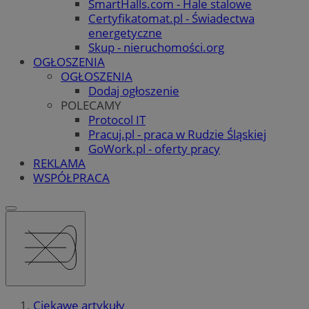
SmartHalls.com - Hale stalowe
Certyfikatomat.pl - Świadectwa
energetyczne
Skup - nieruchomości.org
OGŁOSZENIA
OGŁOSZENIA
Dodaj ogłoszenie
POLECAMY
Protocol IT
Pracuj.pl - praca w Rudzie Śląskiej
GoWork.pl - oferty pracy
REKLAMA
WSPÓŁPRACA
Ciekawe artykuły