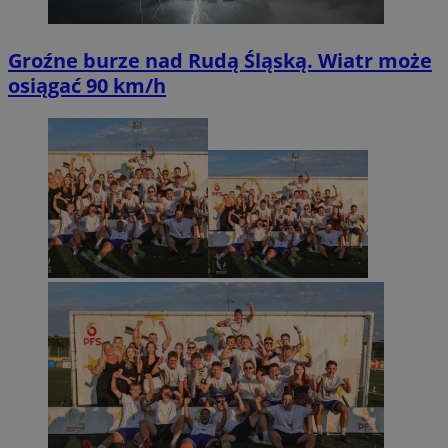
Groźne burze nad Rudą Śląską. Wiatr może
osiągać 90 km/h