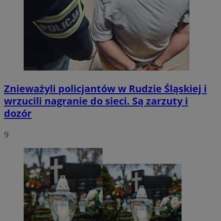
Znieważyli policjantów w Rudzie Śląskiej i
wrzucili nagranie do sieci. Są zarzuty i
dozór
9