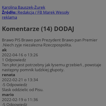
Karolina Bauszek-Żurek
Źródło:
Redakcja / FB Marek Wesoły
reklama
Komentarze (14)
DODAJ
Brawo PIS Brawo pan Prezydent Brawo pan Premier
.Niech zyje niezalezna Rzeczpospolita.
ak
2022-04-16 o 13:26
1
Odpowiedz
Ten płot jest potrzebny jak łysemu grzebień , powstaje
następny pomnik ludzkiej głupoty.
renata
2022-02-21 o 13:34
-5
Odpowiedz
Slask oddzielic od Pisu.
mario
2022-02-19 o 11:36
-5
Odpowiedz