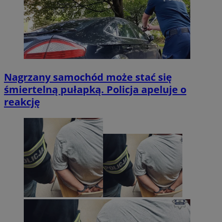
Nagrzany samochód może stać się
śmiertelną pułapką. Policja apeluje o
reakcję