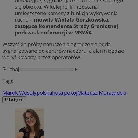
detekcyjne, sygnalizujące ruch poruszającego
się obiektu. W kolejnej linii zostaną
umieszczone kamery z funkcją wykrywania
ruchu –
mówiła Wioleta Gorzkowska,
zastępca komendanta Straży Granicznej
podczas konferencji w MSWiA.
Wszystkie próby naruszenia ogrodzenia będą
sygnalizowane do centrów nadzoru, a alarm będzie
weryfikowany przez operatorów.
Słuchaj
⏵︎
Tagi:
Marek Wesoły
polska
huta pokój
Mateusz Morawiecki
Udostępnij