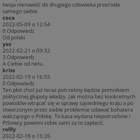
twoja nienawiść do drugiego człowieka przerosła
samego siebie
coca
2022-05-09 o 12:54
0
Odpowiedz
Od polski
yes
2022-02-21 o 09:32
3
Odpowiedz
A Ciebie od netu.
kriss
2022-02-19 o 16:55
0
Odpowiedz
Ten płot choć już teraz potrzebny będzie pomnikiem
politycznej głupoty władzy. Jak można bez konkretnych
powodów wtrącać się w sprawy sąsiedniego kraju a po
stworzonym przez siebie problemie udawać bohatera
walczącego o Polskę. To kasa wydana niepotrzebnie i
PISowcy powinni sobie sami za to zapłacić.
rellly
2022-02-18 o 15:26