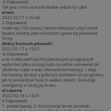
-2
Odpowiedz
Tak jest u nos na hucie Walter jedzie tyn płot
erwin
2022-02-17 o 20:44
2
Odpowiedz
miało być 100 tysięcy tanich mieszkań a być może
będzie zbędny płot na którym upasa się pisowskie
firmy
dobry komuch pisowski
2022-02-17 o 15:51
-6
Odpowiedz
a ile zrobili platfusy?Od pierwszych przegranych
wyborów tylko szczują ludzi na siebie namawiali do
obalenia rządu a więc złamania konstytucji. I sieją
farmazony do dziś a jedynym punktem ich programu
jak to powiedział Tusk to walka i pisem. Gratuluję
inteligencji a raczej jej braku.
al capone
2022-02-18 o 14:01
4
Odpowiedz
1. podak kwotę, 2. Konstytucje łamie pisowski