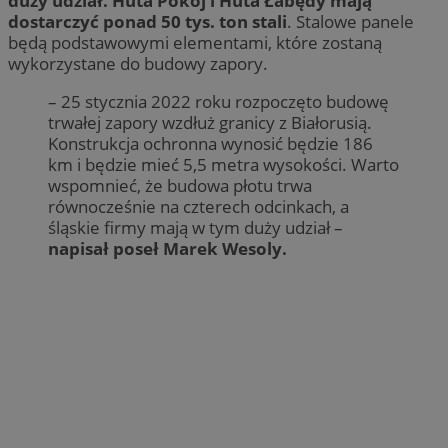
duży udział. Huta Pokój i Huta Łabędy mają
dostarczyć ponad 50 tys. ton stali
. Stalowe panele
będą podstawowymi elementami, które zostaną
wykorzystane do budowy zapory.
– 25 stycznia 2022 roku rozpoczęto budowę
trwałej zapory wzdłuż granicy z Białorusią.
Konstrukcja ochronna wynosić będzie 186
km i będzie mieć 5,5 metra wysokości. Warto
wspomnieć, że budowa płotu trwa
równocześnie na czterech odcinkach, a
śląskie firmy mają w tym duży udział –
napisał poseł Marek Wesoly.