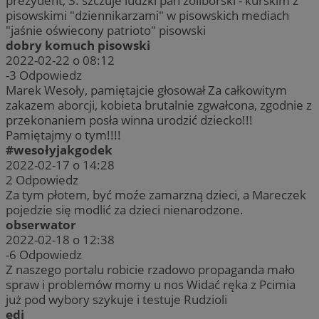
prezydent, 3. szczuje ludzki pan żoliborski - kurskim z
pisowskimi "dziennikarzami" w pisowskich mediach
"jaśnie oświecony patrioto" pisowski
dobry komuch pisowski
2022-02-22 o 08:12
-3
Odpowiedz
Marek Wesoły, pamiętajcie głosował Za całkowitym
zakazem aborcji, kobieta brutalnie zgwałcona, zgodnie z
przekonaniem posła winna urodzić dziecko!!!
Pamiętajmy o tym!!!!
#wesołyjakgodek
2022-02-17 o 14:28
2
Odpowiedz
Za tym płotem, być moźe zamarzną dzieci, a Mareczek
pojedzie się modlić za dzieci nienarodzone.
obserwator
2022-02-18 o 12:38
-6
Odpowiedz
Z naszego portalu robicie rzadowo propaganda mało
spraw i problemów momy u nos Widać ręka z Pcimia
już pod wybory szykuje i testuje Rudzioli
edi