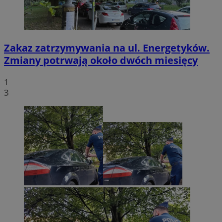
Zakaz zatrzymywania na ul. Energetyków.
Zmiany potrwają około dwóch miesięcy
1
3