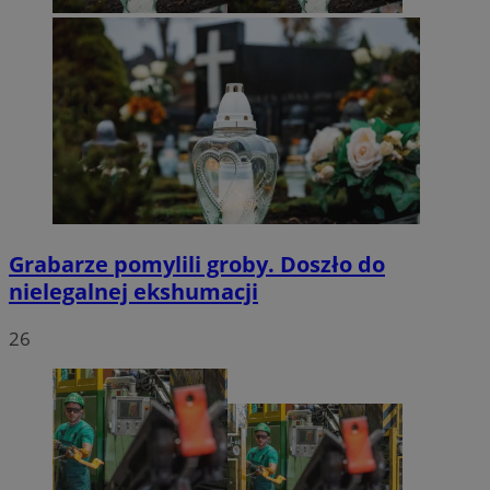
Grabarze pomylili groby. Doszło do
nielegalnej ekshumacji
26