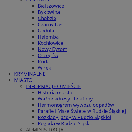
Bielszowice
Bykowina
Chebzie
Czarny Las
Godula
Halemba
Kochłowice
Nowy Bytom
Orzegów
Ruda
Wirek
KRYMINALNE
MIASTO
INFORMACJE O MIEŚCIE
Historia miasta
Ważne adresy i telefony
Harmonogram wywozu odpadów
Parafie i Msze Święte w Rudzie Śląskiej
Rozkłady jazdy w Rudzie Śląskiej
Pogoda w Rudzie Śląskiej
ADMINISTRACJA